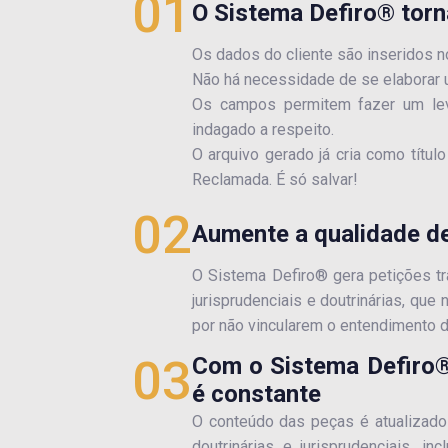
01
O Sistema Defiro® torna
Os dados do cliente são inseridos 
Não há necessidade de se elaborar u
Os campos permitem fazer um leva
indagado a respeito.
O arquivo gerado já cria como tít
Reclamada. É só salvar!
02
Aumente a qualidade d
O Sistema Defiro® gera petições tra
jurisprudenciais e doutrinárias, qu
por não vincularem o entendimento d
03
Com o Sistema Defiro®
é constante
O conteúdo das peças é atualizad
doutrinárias e jurisprudenciais, i