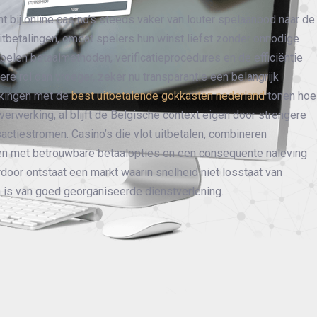
ht bij online casino’s steeds vaker van louter spelaanbod naar de
uitbetalingen, omdat spelers hun winst liefst zonder onnodige
spelen betaalmethoden, verificatieprocedures en de efficiëntie
ere rol dan vroeger, zeker nu transparantie een belangrijk
ijkingen met de
best uitbetalende gokkasten nederland
tonen hoe
verwerking, al blijft de Belgische context eigen door strengere
actiestromen. Casino’s die vlot uitbetalen, combineren
n met betrouwbare betaalopties en een consequente naleving
rdoor ontstaat een markt waarin snelheid niet losstaat van
en is van goed georganiseerde dienstverlening.