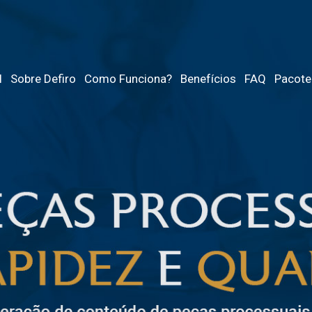
l
Sobre Defiro
Como Funciona?
Benefícios
FAQ
Pacote
V zadnjih letih se je spletno ig
pogosteje primerjajo ponudnike 
niso pomembne le igre same, t
odgovornega igranja, ki jo štev
pregledovanjem ponudbe se p
gledati širše: na licenciranje,
slovenskemu občinstvu. Trg se p
zanesljivost, enostavna navigac
informirano in manj odvisno od 