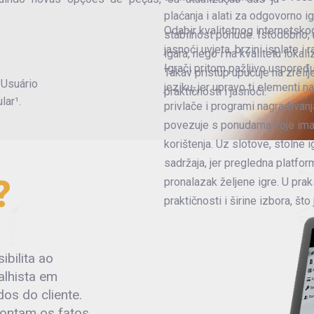
plaćanja i alati za odgovorno ig
Odabir kvalitetnog internetsko
stabilnost ponude. Istodobno, 
jasnoći uvjeta, brzini isplate 
igara, nego i na kvalitetu loka
Igrači pritom pažljivo uspoređ
Takav pristup upućuje na zrelij
 Usuário
jeziku, jer upravo ti elementi
praktičnosti i jasnoći.
lar¹.
privlače i programi nagrađivanj
povezuje s ponudama koje imaj
korištenja. Uz slotove, stolne i
sadržaja, jer pregledna platfo
?
pronalazak željene igre. U prak
praktičnosti i širine izbora, što
ibilita ao
alhista em
os do cliente.
pontam os fatos