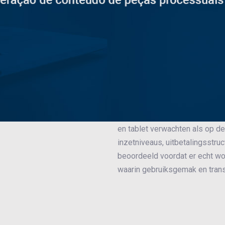
Bij online slots draait het ste
start op verschillende apparat
eerst naar zaken als compatibi
opgebouwd. Het spel staat bek
schuilt een mechaniek met casc
de mobiele ervaring speelt ee
en tablet verwachten als op de
inzetniveaus, uitbetalingsstru
beoordeeld voordat er echt wor
waarin gebruiksgemak en trans