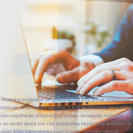
 Hrvatskoj posljednjih se godina razvija kroz jasnije regulatorne
i naglasak na korisničko iskustvo. U tom se okruženju
nova online
rzini registracije, preglednijem sučelju i prilagodbi mobilnim
er se navike igrača sve više premještaju na pametne telefone. Uz
ulogu imaju transparentni uvjeti bonusa, raznolike metode