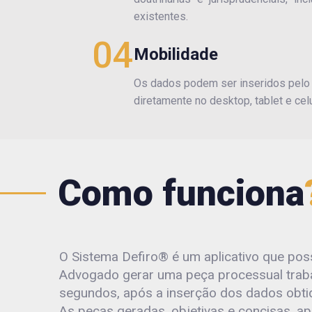
existentes.
04
Mobilidade
Os dados podem ser inseridos pelo
diretamente no desktop, tablet e celu
Como funciona
O Sistema Defiro® é um aplicativo que poss
Advogado gerar uma peça processual trab
segundos, após a inserção dos dados obtid
As peças geradas, objetivas e concisas, a