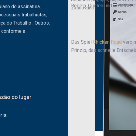
Regeln, Quoten und verantwor
lano de assinatura,
zasnovana.
cessuais trabalhistas,
iça do Trabalho . Outros,
s conforme a
Das Spiel
Chicken Road
verbin
Prinzip, das schnelle Entschei
zão do lugar
ria