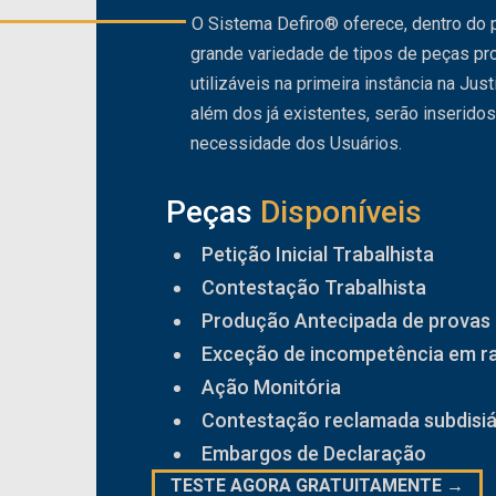
O Sistema Defiro® oferece, dentro do p
grande variedade de tipos de peças pro
utilizáveis na primeira instância na Just
além dos já existentes, serão inserido
necessidade dos Usuários.
Peças
Disponíveis
Petição Inicial Trabalhista
Contestação Trabalhista
Produção Antecipada de provas
Exceção de incompetência em ra
Ação Monitória
Contestação reclamada subdisiá
Embargos de Declaração
TESTE AGORA GRATUITAMENTE →