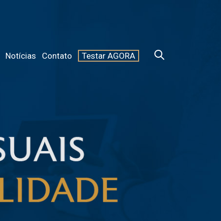
Notícias
Contato
Testar AGORA
ranje v Sloveniji razvilo v urejeno okolje, kjer uporabniki vse
po preglednosti, hitrosti plačil in kakovosti podpore. Pri tem
emveč tudi varnost podatkov, jasna pravila in možnost
ilne platforme poudarjajo kot del svoje storitve. Med
ogosto omenja izraz
najboljše igralnice
, vendar je smiselno
 raznolikost vsebin, mobilno prilagoditev in dostopnost
remika proti boljši uporabniški izkušnji, kjer štejejo
ija in transparentni pogoji. Prav zato postaja odločanje bolj
naključja.