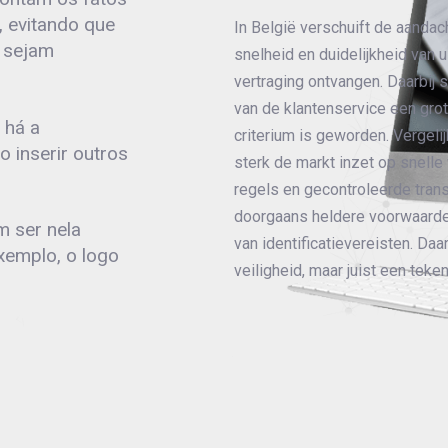
, evitando que
In België verschuift de aandac
 sejam
snelheid en duidelijkheid van 
vertraging ontvangen. Daarbij 
van de klantenservice een grot
 há a
criterium is geworden. Vergel
o inserir outros
sterk de markt inzet op snelle 
regels en gecontroleerde trans
doorgaans heldere voorwaarde
 ser nela
van identificatievereisten. Daa
xemplo, o logo
veiligheid, maar juist een tek