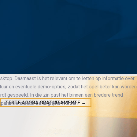
eds vaker om toegankelijkheid, duidelijke spelregels en een vlotte
en. Wie
Sweet Bonanza downloaden
wil verkennen, kijkt meestal
liteit, laadsnelheid en de manier waarop de spelinterface is
end om zijn kleurrijke presentatie, maar achter die vormgeving
ades, multipliers en een vrij dynamisch verloop per ronde. Ook
n grote rol, omdat veel spelers dezelfde functies op smartphone
sktop. Daarnaast is het relevant om te letten op informatie over
ctuur en eventuele demo-opties, zodat het spel beter kan worden
dt gespeeld. In die zin past het binnen een bredere trend
TESTE AGORA GRATUITAMENTE →
parantie steeds belangrijker worden.