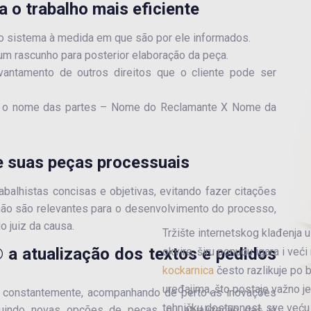
 o trabalho mais eficiente
no sistema à medida em que são por ele informados.
m rascunho para posterior elaboração da peça.
ntamento de outros direitos que o cliente pode ser
ulo o nome das partes – Nome do Reclamante X Nome da
e suas peças processuais
balhistas concisas e objetivas, evitando fazer citações
e não são relevantes para o desenvolvimento do processo,
o juiz da causa.
Tržište internetskog klađenja u
 a atualização dos textos e pedidos
okvire, širu ponudu igara i već
kockarnica
često razlikuje po b
uređajima, što postaje važno j
o constantemente, acompanhando de perto as inovações
tehničku dostupnost, sve veću 
ncluindo novas opções de peças, ou atualização das já