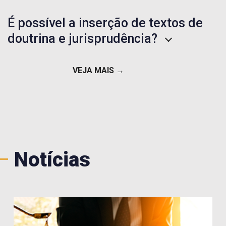
É possível a inserção de textos de
doutrina e jurisprudência?
VEJA MAIS →
Notícias