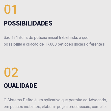
01
POSSIBILIDADES
São 131 itens de petição inicial trabalhista, o que
possibilita a criação de 17.000 petições inicias diferentes!
02
QUALIDADE
O Sistema Defiro é um aplicativo que permite ao Advogado,
em poucos instantes, elaborar peças processuais, com alta