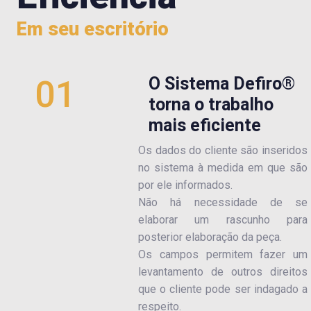
Em seu escritório
01
O Sistema Defiro®
torna o trabalho
mais eficiente
Os dados do cliente são inseridos
no sistema à medida em que são
por ele informados.
Não há necessidade de se
elaborar um rascunho para
posterior elaboração da peça.
Os campos permitem fazer um
levantamento de outros direitos
que o cliente pode ser indagado a
respeito.