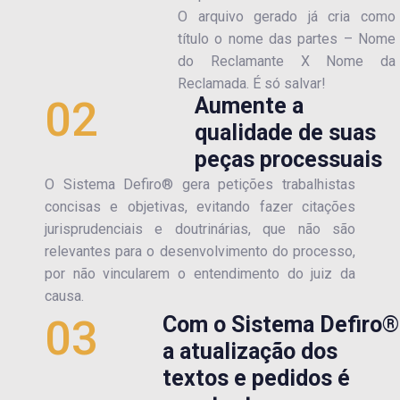
O arquivo gerado já cria como
título o nome das partes – Nome
do Reclamante X Nome da
Reclamada. É só salvar!
02
Aumente a
qualidade de suas
peças processuais
O Sistema Defiro® gera petições trabalhistas
concisas e objetivas, evitando fazer citações
jurisprudenciais e doutrinárias, que não são
relevantes para o desenvolvimento do processo,
por não vincularem o entendimento do juiz da
causa.
03
Com o Sistema Defiro®
a atualização dos
textos e pedidos é