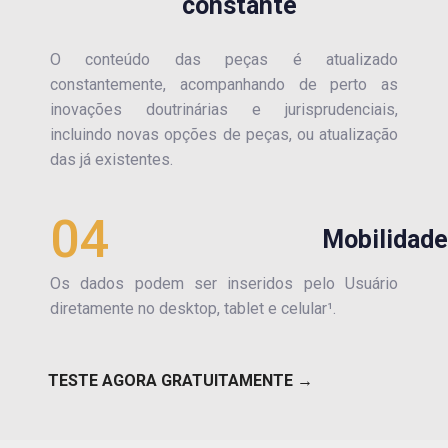
constante
O conteúdo das peças é atualizado
constantemente, acompanhando de perto as
inovações doutrinárias e jurisprudenciais,
incluindo novas opções de peças, ou atualização
das já existentes.
04
Mobilidade
Os dados podem ser inseridos pelo Usuário
diretamente no desktop, tablet e celular¹.
TESTE AGORA GRATUITAMENTE →