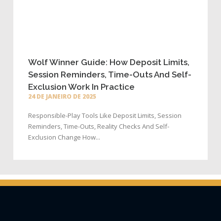
Wolf Winner Guide: How Deposit Limits,
Session Reminders, Time-Outs And Self-
Exclusion Work In Practice
24 DE JANEIRO DE 2025
Responsible-Play Tools Like Deposit Limits, Session
Reminders, Time-Outs, Reality Checks And Self-
Exclusion Change How...
casino pay by phone bill
online casino no verification
paypal
best bitcoin casinos uk
best non gamstop casinos
fast payout casino uk
no verification casino
deposit by phone bill
curacao online casinos
paysafecard casino
non uk casinos
apple
no verification casinos
bitcoin casinos uk
top 10 online casino
deposit by phone bill
paysafe sites not on gamstop
no
pay by mobile casino sites uk
pay by mobile casino
pay by mobile casino not on gamstop
no
casino non uk
paysafe casino
websites not on gamban
pay casinos not on gamstop
europe
pay by phone casino
verification casino uk
non gamcare casino
verification casinos
new casino sites uk
top 10 online casino
europe
casinos not on gamcare