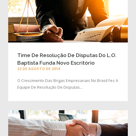
Time De Resolução De Disputas Do L.O.
Baptista Funda Novo Escritório
22 DE AGOSTO DE 2018
O Crescimento Das Brigas Empresariais No Brasil Fez A
Equipe De Resolução De Disputas...