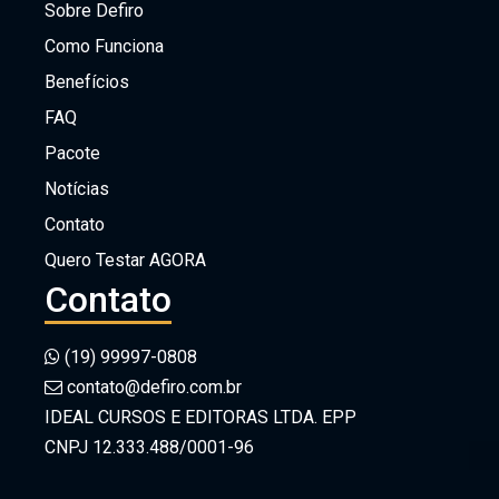
Sobre Defiro
Como Funciona
Benefícios
FAQ
Pacote
Notícias
Contato
Quero Testar AGORA
Contato
(19) 99997-0808
contato@defiro.com.br
IDEAL CURSOS E EDITORAS LTDA. EPP
CNPJ 12.333.488/0001-96