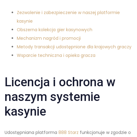
Zezwolenie i zabezpieczenie w naszej platformie
kasynie
Obszerna kolekcja gier kasynowych
Mechanizm nagród i promocji
Metody transakcji udostępnione dla krajowych graczy
Wsparcie techniczna i opieka gracza
Licencja i ochrona w
naszym systemie
kasynie
Udostępniana platforma
888 Starz
funkcjonuje w zgodzie o