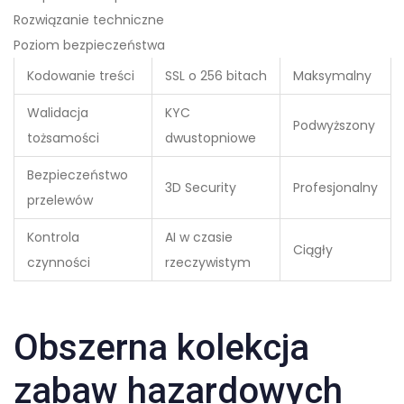
Rozwiązanie techniczne
Poziom bezpieczeństwa
Kodowanie treści
SSL o 256 bitach
Maksymalny
Walidacja
KYC
Podwyższony
tożsamości
dwustopniowe
Bezpieczeństwo
3D Security
Profesjonalny
przelewów
Kontrola
AI w czasie
Ciągły
czynności
rzeczywistym
Obszerna kolekcja
zabaw hazardowych