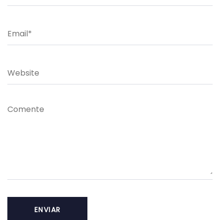
E
m
a
i
l
*
W
e
b
s
i
t
e
C
o
m
e
n
t
e