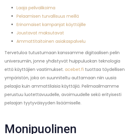
Laaja pelivalikoima
Pelaamisen turvallisuus meillä
Erinomaiset kampanjat käyttäjille
Joustavat maksutavat
Ammattitaitoinen asiakaspalvelu
Tervetuloa tutustumaan kanssamme digitaalisen pelin
universumiin, jonne yhdistyvät huippuluokan teknologia
että käyttäjien vaatimukset.
acebet.fi
tuottaa täydellisen
ympäristön, joka on suunniteltu auttamaan niin uusia
pelaajia kuin ammattilaisia käyttäjiä. Pelimaailmamme
perustuu luotettavuudelle, avoimuudelle sekä erityisesti
pelaajan tyytyväisyyden lisäämiselle.
Monipuolinen