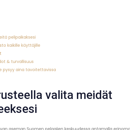
eitä pelipaikaksesi
to kaikille käyttäjille
t
t & turvallisuus
 pysyy aina tavoitettavissa
rusteella valita meidät
eeksesi
an aseman Suomen pelaajien keskuudessa antamalla erinomai