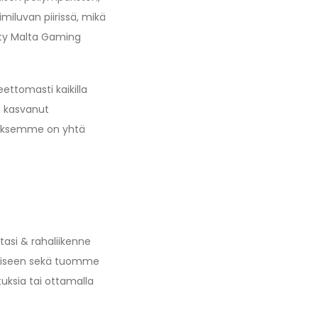
miluvan piirissä, mikä
tty Malta Gaming
ttomasti kaikilla
on kasvanut
muksemme on yhtä
asi & rahaliikenne
amiseen sekä tuomme
tuksia tai ottamalla