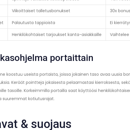
Viikoittaiset talletusbonukset
30x bonu
et
Palautusta tappioista
Ei kierrä
Henkilökohtaiset tarjoukset kanta-asiakkaille
Vaihtelee
kasohjelma portaittain
 koostuu useista portaista, joissa jokainen taso avaa uusia bo
nuksia. Keräät pointteja jokaisesta pelaamastasi kierroksesta, se
lle tasoille. Korkeimmilla portailla saat käyttöösi henkilökohtai
 suuremmat kotiutusrajat.
vat & suojaus