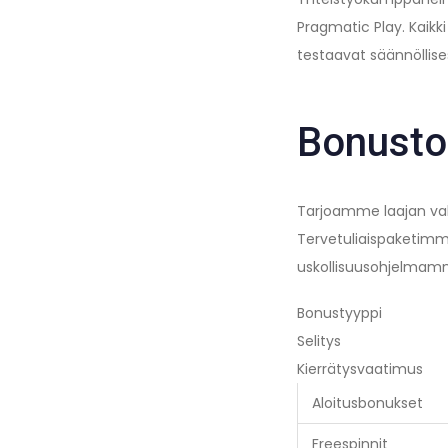
Pragmatic Play. Kaikk
testaavat säännöllis
Bonusto
Tarjoamme laajan valik
Tervetuliaispaketimm
uskollisuusohjelmamm
Bonustyyppi
Selitys
Kierrätysvaatimus
Aloitusbonukset
Freespinnit