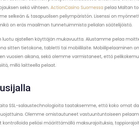
ojauksen sekä viihteen.
ActionCasino Suomessa
pelaa Maltan toi
mme selkeän & tasapuolisen peliympäristön. Lisenssi on myönne
mikä on eräs maailman tunnetuimmista pelialan säätelijöistä.
luotu ajatellen käyttäjän mukavuutta. Alustamme pelaa moittee
eena sitten tietokone, tabletti tai mobiililaite. Mobiilipelaaminen 
sten vuosien aikana, sekä olemme varmistaneet, että pelikoke
tä, millä laitteella pelaat.
usijalla
ta SSL-salaustechnologioita taataksemme, että koko omat dat
ti suojattuina. Olemme omistautuneet vastuuntuntoiseen pela
oit kontrolloida peliäsi määrittämällä maksurajoituksia, tappiorajoi