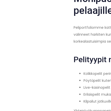
pelaajill
Peliportfoliomme katt
valinneet harkiten k
korkealaatuisimpia sek
Pelityypit 
Kolikkopelit per
Pöytäpelit kuten
Live-kasinopelit 
Erilaispelit muk
Kilpailut jatkuvil
Yhteistyökumppanein