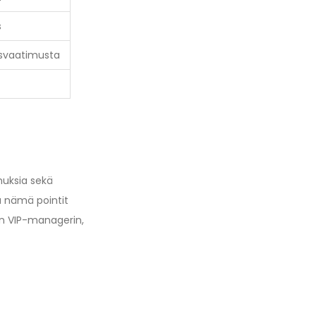
s
tysvaatimusta
nuksia sekä
kä nämä pointit
sen VIP-managerin,