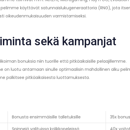
i pelimme käyttävät satunnaislukugeneraattoria (RNG), jota itsen
esti oikeudenmukaisuuden varmistamiseksi.
iminta sekä kampanjat
oiman bonuksia niin tuorille että pitkäaikaisille pelaajillemme.
e on luotu antamaan sinulle optimaalisin mahdollinen alku peli
e palkitsee pitkäaikaisesta luottamuksesta.
Bonusta ensimmäisille talletuksille
35x bonu
Spinnejä valituissa kolikkopeleissä
40x voito