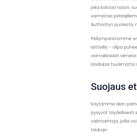
joka kokoaa tason, su
varmistaa pelaajille
Authorityn puolesta, 
Peliympäristömme on 
laitteilla – olipa puh
voimakkaasti viimei
laadukas huolimatta sii
Suojaus et
Käytämme alan parhai
pysyvät täydellises
vaihtoehtoja, joilla v
taukoja.