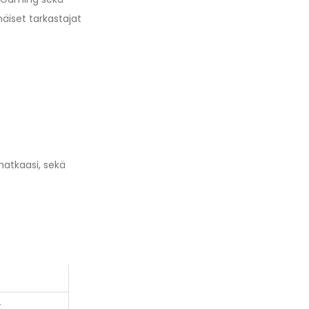
äiset tarkastajat
matkaasi, sekä
s
t