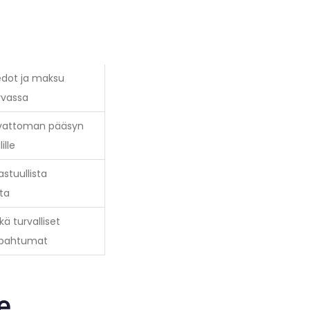
edot ja maksu
rvassa
uvattoman pääsyn
ille
astuullista
ta
kä turvalliset
pahtumat
e