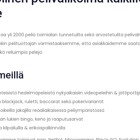
e
aa yli 2000 peliä toimialan tunnetuilta sekä arvostetuilta peliva
unkin pelituottajan varmistaaksemme, että asiakkaidemme saata
ä reiluimpia pelejä.
meillä
inteisistä hedelmäpeleistä nykyaikaisiin videopeleihin & jättipottip
 blackjack, ruletti, baccarat sekä pokerivariantit
oikeilla jakajilla reaaliaikaisessa peliympäristössä
aan lukien bingo, keno ja raaputusarvat
la kilpailuilla & erikoispalkinnolla
amme toimivat mm. NetEnt, Microgaming, Play’n GO, Evolution