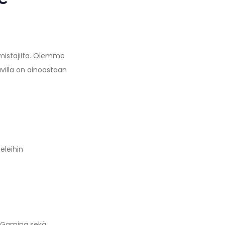
lmistajilta. Olemme
villa on ainoastaan
eleihin
 Gaming sekä