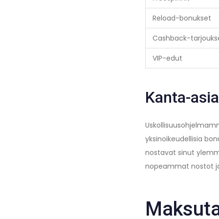
Reload-bonukset
Cashback-tarjouks
VIP-edut
Kanta-asia
Uskollisuusohjelmamme
yksinoikeudellisia bo
nostavat sinut ylemmi
nopeammat nostot ja
Maksuta