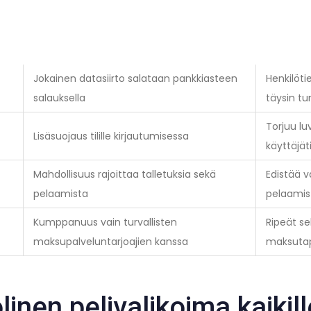
Jokainen datasiirto salataan pankkiasteen
Henkilöti
salauksella
täysin tu
Torjuu l
Lisäsuojaus tilille kirjautumisessa
käyttäjätil
Mahdollisuus rajoittaa talletuksia sekä
Edistää v
pelaamista
pelaamis
Kumppanuus vain turvallisten
Ripeät se
maksupalveluntarjoajien kanssa
maksuta
inen pelivalikoima kaikill