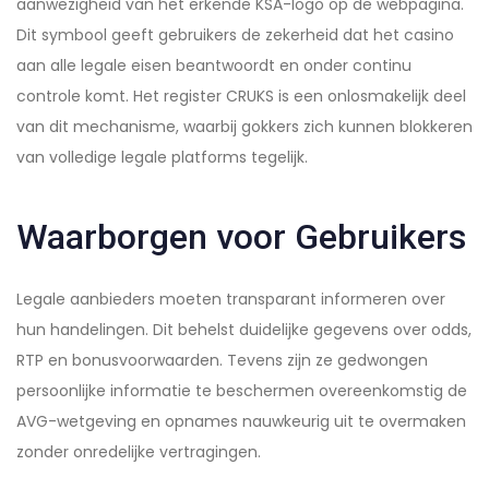
aanwezigheid van het erkende KSA-logo op de webpagina.
Dit symbool geeft gebruikers de zekerheid dat het casino
aan alle legale eisen beantwoordt en onder continu
controle komt. Het register CRUKS is een onlosmakelijk deel
van dit mechanisme, waarbij gokkers zich kunnen blokkeren
van volledige legale platforms tegelijk.
Waarborgen voor Gebruikers
Legale aanbieders moeten transparant informeren over
hun handelingen. Dit behelst duidelijke gegevens over odds,
RTP en bonusvoorwaarden. Tevens zijn ze gedwongen
persoonlijke informatie te beschermen overeenkomstig de
AVG-wetgeving en opnames nauwkeurig uit te overmaken
zonder onredelijke vertragingen.