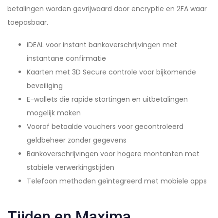
betalingen worden gevrijwaard door encryptie en 2FA waar
toepasbaar.
iDEAL voor instant bankoverschrijvingen met
instantane confirmatie
Kaarten met 3D Secure controle voor bijkomende
beveiliging
E-wallets die rapide stortingen en uitbetalingen
mogelijk maken
Vooraf betaalde vouchers voor gecontroleerd
geldbeheer zonder gegevens
Bankoverschrijvingen voor hogere montanten met
stabiele verwerkingstijden
Telefoon methoden geïntegreerd met mobiele apps
Tijden en Maxima