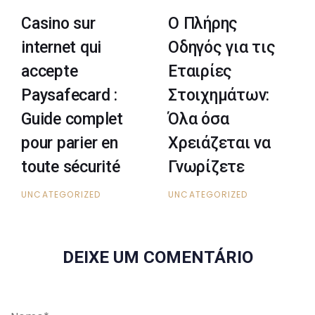
Casino sur
Ο Πλήρης
internet qui
Οδηγός για τις
accepte
Εταιρίες
Paysafecard :
Στοιχημάτων:
Guide complet
Όλα όσα
pour parier en
Χρειάζεται να
toute sécurité
Γνωρίζετε
UNCATEGORIZED
UNCATEGORIZED
DEIXE UM COMENTÁRIO