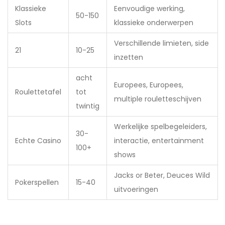
Klassieke
Eenvoudige werking,
50-150
Slots
klassieke onderwerpen
Verschillende limieten, side
21
10-25
inzetten
acht
Europees, Europees,
Roulettetafel
tot
multiple rouletteschijven
twintig
Werkelijke spelbegeleiders,
30-
Echte Casino
interactie, entertainment
100+
shows
Jacks or Beter, Deuces Wild
Pokerspellen
15-40
uitvoeringen