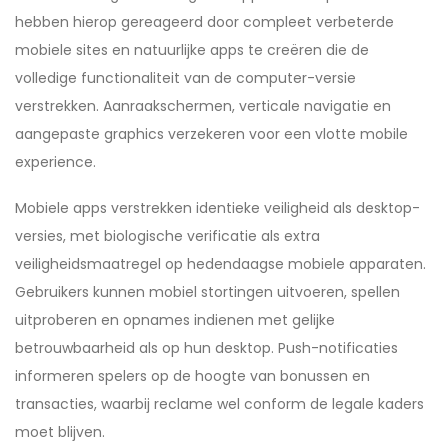
hebben hierop gereageerd door compleet verbeterde
mobiele sites en natuurlijke apps te creëren die de
volledige functionaliteit van de computer-versie
verstrekken. Aanraakschermen, verticale navigatie en
aangepaste graphics verzekeren voor een vlotte mobile
experience.
Mobiele apps verstrekken identieke veiligheid als desktop-
versies, met biologische verificatie als extra
veiligheidsmaatregel op hedendaagse mobiele apparaten.
Gebruikers kunnen mobiel stortingen uitvoeren, spellen
uitproberen en opnames indienen met gelijke
betrouwbaarheid als op hun desktop. Push-notificaties
informeren spelers op de hoogte van bonussen en
transacties, waarbij reclame wel conform de legale kaders
moet blijven.