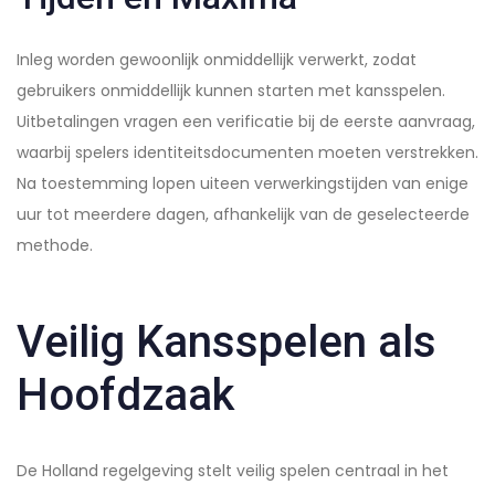
Inleg worden gewoonlijk onmiddellijk verwerkt, zodat
gebruikers onmiddellijk kunnen starten met kansspelen.
Uitbetalingen vragen een verificatie bij de eerste aanvraag,
waarbij spelers identiteitsdocumenten moeten verstrekken.
Na toestemming lopen uiteen verwerkingstijden van enige
uur tot meerdere dagen, afhankelijk van de geselecteerde
methode.
Veilig Kansspelen als
Hoofdzaak
De Holland regelgeving stelt veilig spelen centraal in het