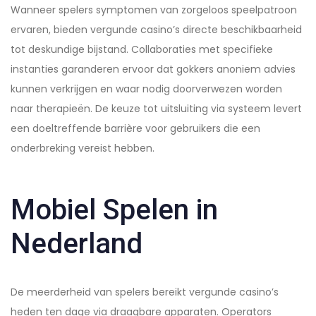
Wanneer spelers symptomen van zorgeloos speelpatroon
ervaren, bieden vergunde casino’s directe beschikbaarheid
tot deskundige bijstand. Collaboraties met specifieke
instanties garanderen ervoor dat gokkers anoniem advies
kunnen verkrijgen en waar nodig doorverwezen worden
naar therapieën. De keuze tot uitsluiting via systeem levert
een doeltreffende barrière voor gebruikers die een
onderbreking vereist hebben.
Mobiel Spelen in
Nederland
De meerderheid van spelers bereikt vergunde casino’s
heden ten dage via draagbare apparaten. Operators