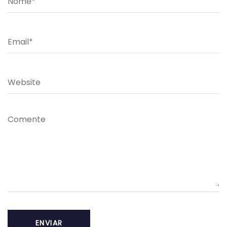
N
o
m
e
*
E
m
a
i
l
*
W
e
b
s
i
t
e
C
o
m
e
n
t
e