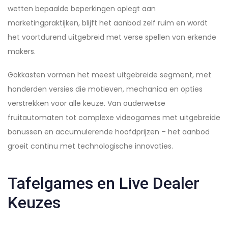
wetten bepaalde beperkingen oplegt aan
marketingpraktijken, blijft het aanbod zelf ruim en wordt
het voortdurend uitgebreid met verse spellen van erkende
makers.
Gokkasten vormen het meest uitgebreide segment, met
honderden versies die motieven, mechanica en opties
verstrekken voor alle keuze. Van ouderwetse
fruitautomaten tot complexe videogames met uitgebreide
bonussen en accumulerende hoofdprijzen – het aanbod
groeit continu met technologische innovaties.
Tafelgames en Live Dealer
Keuzes