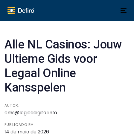
Skip
to
Tog
Skip
primary
nav
navigation
links
Skip
Alle NL Casinos: Jouw
to
content
Ultieme Gids voor
Legaal Online
Kansspelen
AUTOR:
cms@logicadigital.info
PUBLICADO EM:
14 de maio de 2026