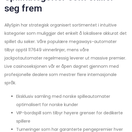
seg frem
AllySpin har strategisk organisert sortimentet i intuitive
kategorier som muliggjør det enkelt å lokalisere akkurat det
spillet du søker. Våre populære megaways-automater
tilbyr opptil 117649 vinnerlinjer, mens våre
jackpotautomater regelmessig leverer ut massive premier.
Live casinoseksjonen vår er åpen døgnet gjennom med
profesjonelle dealere som mestrer flere internasjonale
språk.
Eksklusiv samling med norske spilleautomater
optimalisert for norske kunder
VIP-bordspill som tilbyr høyere grenser for dedikerte
spillere
Turneringer som har garanterte pengepremier hver