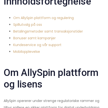
Innholdsfortegnelse
Om AllySpin plattform og regulering
Spillutvalg på oss
Betalingsmetoder samt transaksjonstider
Bonuser samt kampanjer
Kundeservice og vår support
Mobilopplevelse
Om AllySpin plattform
og lisens
AllySpin opererer under strenge regulatoriske rammer og
tilbyr spillere en sikker plattform for digital underholdning.