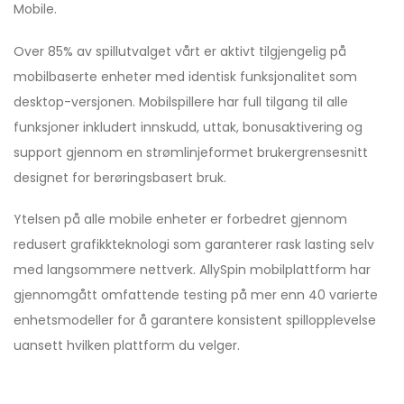
Mobile.
Over 85% av spillutvalget vårt er aktivt tilgjengelig på
mobilbaserte enheter med identisk funksjonalitet som
desktop-versjonen. Mobilspillere har full tilgang til alle
funksjoner inkludert innskudd, uttak, bonusaktivering og
support gjennom en strømlinjeformet brukergrensesnitt
designet for berøringsbasert bruk.
Ytelsen på alle mobile enheter er forbedret gjennom
redusert grafikkteknologi som garanterer rask lasting selv
med langsommere nettverk. AllySpin mobilplattform har
gjennomgått omfattende testing på mer enn 40 varierte
enhetsmodeller for å garantere konsistent spillopplevelse
uansett hvilken plattform du velger.