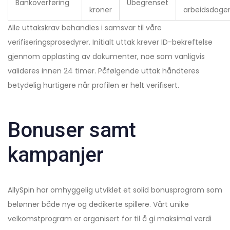
Bankoverføring
Ubegrenset
kroner
arbeidsdage
Alle uttakskrav behandles i samsvar til våre
verifiseringsprosedyrer. Initialt uttak krever ID-bekreftelse
gjennom opplasting av dokumenter, noe som vanligvis
valideres innen 24 timer. Påfølgende uttak håndteres
betydelig hurtigere når profilen er helt verifisert.
Bonuser samt
kampanjer
AllySpin har omhyggelig utviklet et solid bonusprogram som
belønner både nye og dedikerte spillere. Vårt unike
velkomstprogram er organisert for til å gi maksimal verdi