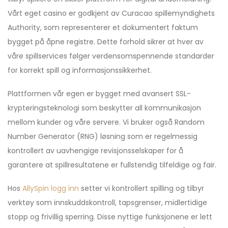
Vårt eget casino er godkjent av Curacao spillemyndighets
Authority, som representerer et dokumentert faktum
bygget på åpne registre. Dette forhold sikrer at hver av
våre spillservices følger verdensomspennende standarder
for korrekt spill og informasjonssikkerhet.
Plattformen vår egen er bygget med avansert SSL-
krypteringsteknologi som beskytter all kommunikasjon
mellom kunder og våre servere. Vi bruker også Random
Number Generator (RNG) løsning som er regelmessig
kontrollert av uavhengige revisjonsselskaper for å
garantere at spillresultatene er fullstendig tilfeldige og fair.
Hos
AllySpin logg inn
setter vi kontrollert spilling og tilbyr
verktøy som innskuddskontroll, tapsgrenser, midlertidige
stopp og frivillig sperring. Disse nyttige funksjonene er lett