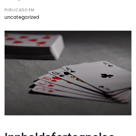
PUBLICADO EM:
uncategorized