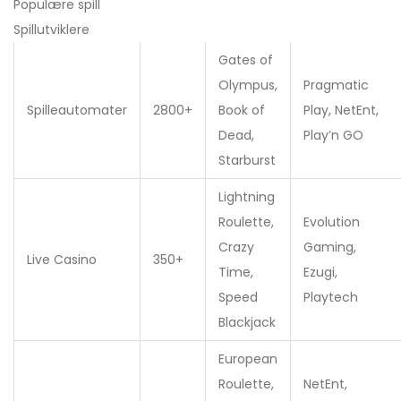
Populære spill
Spillutviklere
Gates of
Olympus,
Pragmatic
Spilleautomater
2800+
Book of
Play, NetEnt,
Dead,
Play’n GO
Starburst
Lightning
Roulette,
Evolution
Crazy
Gaming,
Live Casino
350+
Time,
Ezugi,
Speed
Playtech
Blackjack
European
Roulette,
NetEnt,