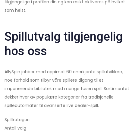
tilgjengelige i profilen din og kan raskt aktiveres på hvilket
som helst.
Spillutvalg tilgjengelig
hos oss
AllySpin jobber med oppimot 60 anerkjente spillutviklere,
noe forhold som tilbyr våre spillere tilgang til et
imponerende bibliotek med mange tusen spill. Sortimentet
dekker hver av populære kategorier fra tradisjonelle
spilleautomater til avanserte live dealer-spill.
Spillkategori
Antall valg