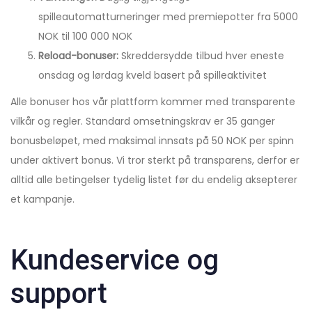
spilleautomatturneringer med premiepotter fra 5000
NOK til 100 000 NOK
Reload-bonuser:
Skreddersydde tilbud hver eneste
onsdag og lørdag kveld basert på spilleaktivitet
Alle bonuser hos vår plattform kommer med transparente
vilkår og regler. Standard omsetningskrav er 35 ganger
bonusbeløpet, med maksimal innsats på 50 NOK per spinn
under aktivert bonus. Vi tror sterkt på transparens, derfor er
alltid alle betingelser tydelig listet før du endelig aksepterer
et kampanje.
Kundeservice og
support