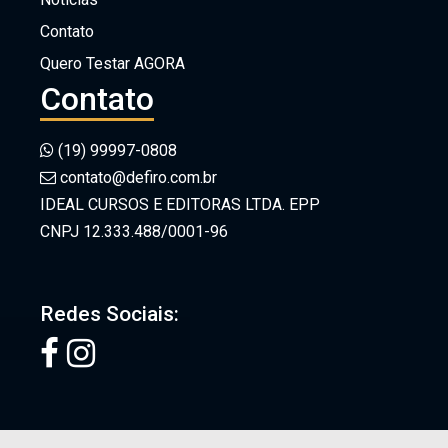
Contato
Quero Testar AGORA
Contato
(19) 99997-0808
contato@defiro.com.br
IDEAL CURSOS E EDITORAS LTDA. EPP
CNPJ 12.333.488/0001-96
Redes Sociais: