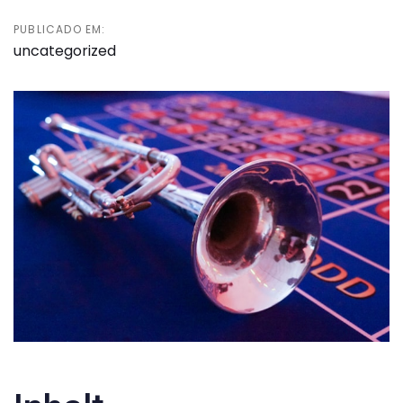
PUBLICADO EM:
uncategorized