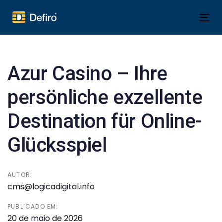
Skip
to
Tog
Skip
primary
nav
navigation
links
Skip
Azur Casino – Ihre
to
content
persönliche exzellente
Destination für Online-
Glücksspiel
AUTOR:
cms@logicadigital.info
PUBLICADO EM:
20 de maio de 2026