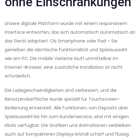
ohne Einschränkungen
Unsere digitale Plattform wurde mit einem responsivem
Interface entworfen, das sich automatisch automatisch an
das Gerät adaptiert. Ob Smartphone oder Pad – Sie
genießen die identische Funktionalität und Spielauswahl
wie am PC. Die mobile Variante läuft unmittelbar im
Internet-Browser, eine zusätzliche Installation ist nicht
erforderlich.
Die Ladegeschwindigkeiten sind verbessert, und die
Benutzeroberfläche wurde speziell für Touchscreen-
Bedienung entwickelt. Alle Funktionen, von Deposits über
Spielauswahl bis hin zum Kundenservice, sind mit einigen
Klicks verfügbar. Die Grafiken und Animationen verbleiben
auch auf kompakteren Displays kristall scharf und flüssig.