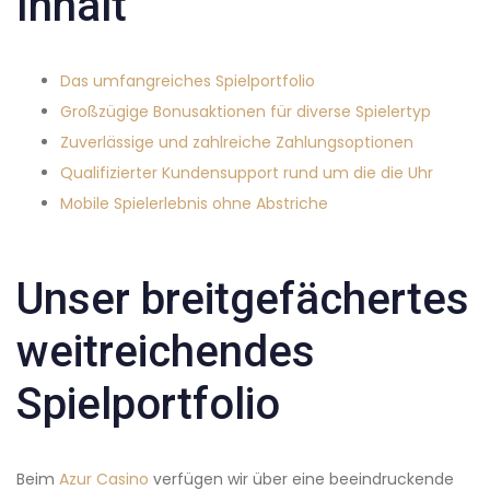
Inhalt
Das umfangreiches Spielportfolio
Großzügige Bonusaktionen für diverse Spielertyp
Zuverlässige und zahlreiche Zahlungsoptionen
Qualifizierter Kundensupport rund um die die Uhr
Mobile Spielerlebnis ohne Abstriche
Unser breitgefächertes
weitreichendes
Spielportfolio
Beim
Azur Casino
verfügen wir über eine beeindruckende