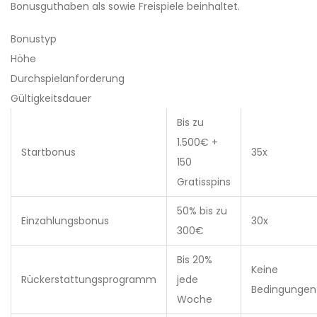
Bonusguthaben als sowie Freispiele beinhaltet.
Bonustyp
Höhe
Durchspielanforderung
Gültigkeitsdauer
Bis zu
1.500€ +
Startbonus
35x
150
Gratisspins
50% bis zu
Einzahlungsbonus
30x
300€
Bis 20%
Keine
Rückerstattungsprogramm
jede
Bedingungen
Woche