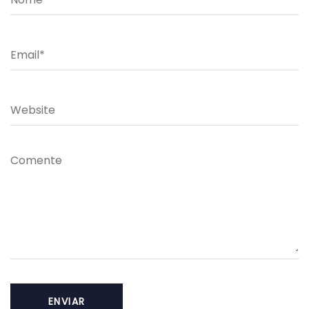
E
m
a
i
l
*
W
e
b
s
i
t
e
C
o
m
e
n
t
e