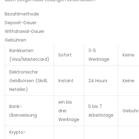
Bezahlmethode
Deposit-Dauer
Withdrawal-Dauer
Gebühren
Bankkarten
3-5
Sofort
Keine
(Visa/Mastercard)
Werktage
Elektronische
Geldbörsen (Skrill,
Instant
24 Hours
Keine
Neteller)
ein bis
Bank-
5 bis 7
drei
Gebühr
Überweisung
Arbeitstage
Werktage
Krypto-