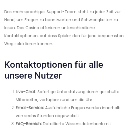
Das mehrsprachiges Support-Team steht zu jeder Zeit zur
Hand, um Fragen zu beantworten und Schwierigkeiten zu
lösen. Das Casino offerieren unterschiedliche
Kontaktoptionen, auf dass Spieler den für jene bequemsten
Weg selektieren können.
Kontaktoptionen für alle
unsere Nutzer
Live-Chat:
Sofortige Unterstützung durch geschulte
Mitarbeiter, verfügbar rund um die Uhr
Email-Service:
Ausführliche Fragen werden innerhalb
von sechs Stunden abgewickelt
FAQ-Bereich:
Detaillierte Wissensdatenbank mit