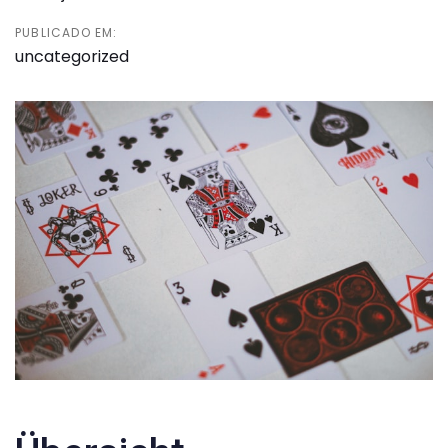
PUBLICADO EM:
uncategorized