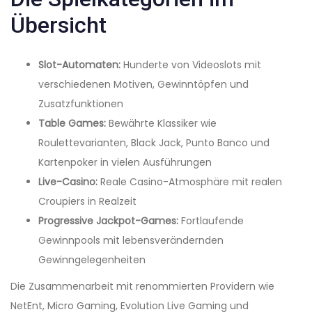
Übersicht
Slot-Automaten:
Hunderte von Videoslots mit
verschiedenen Motiven, Gewinntöpfen und
Zusatzfunktionen
Table Games:
Bewährte Klassiker wie
Roulettevarianten, Black Jack, Punto Banco und
Kartenpoker in vielen Ausführungen
Live-Casino:
Reale Casino-Atmosphäre mit realen
Croupiers in Realzeit
Progressive Jackpot-Games:
Fortlaufende
Gewinnpools mit lebensverändernden
Gewinngelegenheiten
Die Zusammenarbeit mit renommierten Providern wie
NetEnt, Micro Gaming, Evolution Live Gaming und