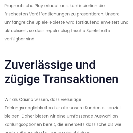
Pragmatische Play erlaubt uns, kontinuierlich die
frischesten Veröffentlichungen zu präsentieren. Unsere
umfangreiche Spiele-Palette wird fortlaufend erweitert und
aktualisiert, so dass regelmäßig frische Spielinhalte
verfügbar sind.
Zuverlässige und
zügige Transaktionen
Wir als Casino wissen, dass vielseitige
Zahlungsmöglichkeiten für alle unsere Kunden essenziell
bleiben. Daher bieten wir eine umfassende Auswahl an
Zahlungsoptionen bereit, die einerseits klassische als wie
auch zeitgemäße Lösungen einschließen.