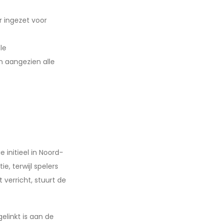
r ingezet voor
le
n aangezien alle
e initieel in Noord-
e, terwijl spelers
 verricht, stuurt de
linkt is aan de