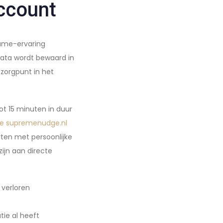
Account
game-ervaring
 data wordt bewaard in
zorgpunt in het
tot 15 minuten in duur
tie supremenudge.nl
ten met persoonlijke
ijn aan directe
 verloren
tie al heeft