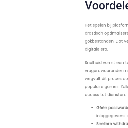
Voordele
Het spelen bij platfo
drastisch optimaliser
gokbestanden. Dat ve
digitale era.
Snelheid vormt een twe
vragen, waaronder ma
wegvalt dit proces c
populaire games. Zul
access tot diensten.
Géén password
inloggegevens 
Snellere withdra