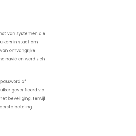
omst van systemen die
uikers in staat om
n van omvangrijke
andinavië en werd zich
 password of
iker geverifieerd via
 beveiliging, terwijl
eerste betaling