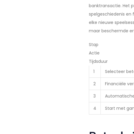
banktransactie. Het 
spelgeschiedenis en f
elke nieuwe speelsessi
maar beschermde erv
Stap
Actie
Tijdsduur
1
Selecteer be
2
Financiële ver
3
Automatische 
4
Start met gam