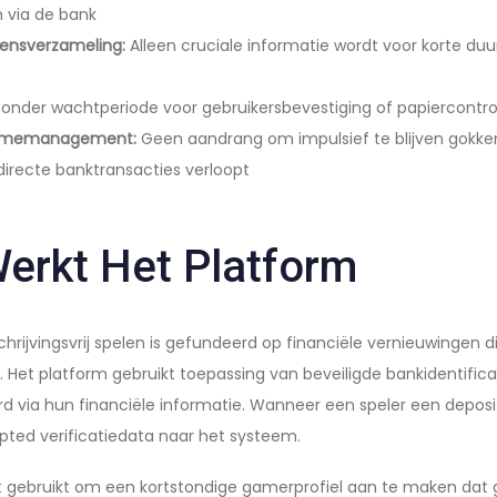
 via de bank
ensverzameling:
Alleen cruciale informatie wordt voor korte duu
onder wachtperiode voor gebruikersbevestiging of papiercontro
gamemanagement:
Geen aandrang om impulsief te blijven gokke
 directe banktransacties verloopt
erkt Het Platform
chrijvingsvrij spelen is gefundeerd op financiële vernieuwingen di
. Het platform gebruikt toepassing van beveiligde bankidentificati
d via hun financiële informatie. Wanneer een speler een deposit
ypted verificatiedata naar het systeem.
 gebruikt om een kortstondige gamerprofiel aan te maken dat ge