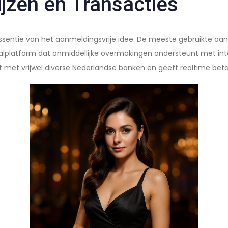
jzen en Transacties
essentie van het aanmeldingsvrije idee. De meeste gebruikte aan
latform dat onmiddellijke overmakingen ondersteunt met intern
t met vrijwel diverse Nederlandse banken en geeft realtime beta