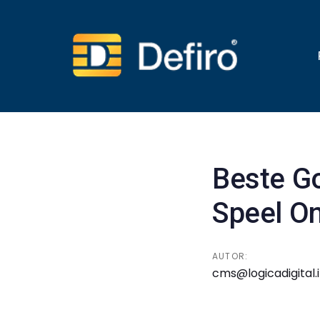
Skip
to
Skip
primary
navigation
links
Skip
to
content
Beste Go
Speel On
AUTOR:
cms@logicadigital.