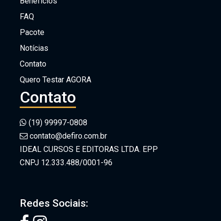
Benefícios
FAQ
Pacote
Notícias
Contato
Quero Testar AGORA
Contato
(19) 99997-0808
contato@defiro.com.br
IDEAL CURSOS E EDITORAS LTDA. EPP
CNPJ 12.333.488/0001-96
Redes Sociais: