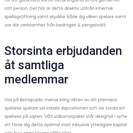
för att garantera varför betalningarna utförs gentemot
rätt person. Det här är detta direktiv utifrån inhemsk
spellagstiftning samt skyddar både dig vilken spelare samt
oss där verksamhet från bedrägeri & pengatvätt.
Storsinta erbjudanden
åt samtliga
medlemmar
Oss på Betrepublic menar kring vikten av att premiera
spelares spelare vid initiala depositionen och via totala ert
spelresa på sajten. Vårt välkomstpaket står designat i syfte
att förse dig detta optimal start inklusive ytterligare kapital