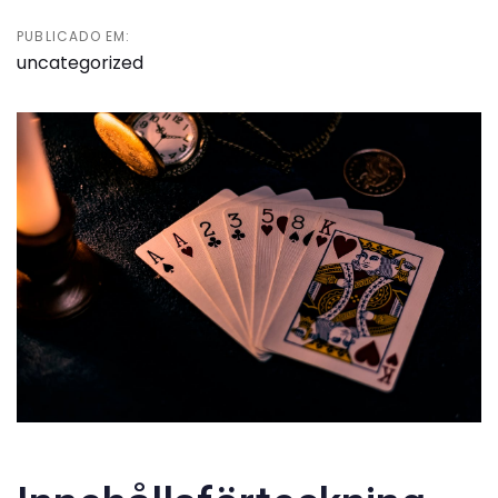
PUBLICADO EM:
uncategorized