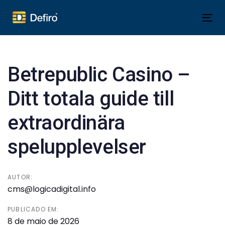
Skip
to
Tog
Skip
primary
nav
navigation
links
Skip
Betrepublic Casino –
to
content
Ditt totala guide till
extraordinära
spelupplevelser
AUTOR:
cms@logicadigital.info
PUBLICADO EM:
8 de maio de 2026