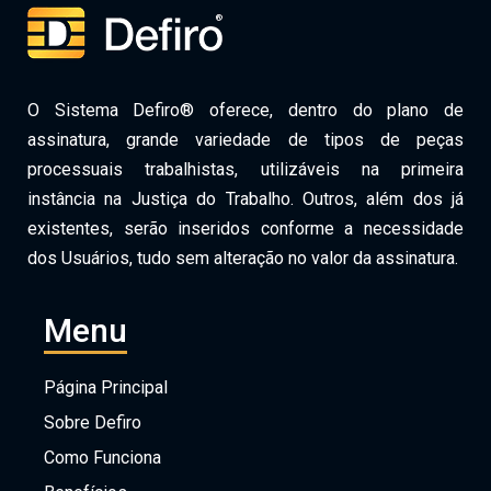
O Sistema Defiro® oferece, dentro do plano de
assinatura, grande variedade de tipos de peças
processuais trabalhistas, utilizáveis na primeira
instância na Justiça do Trabalho. Outros, além dos já
existentes, serão inseridos conforme a necessidade
dos Usuários, tudo sem alteração no valor da assinatura.
Menu
Página Principal
Sobre Defiro
Como Funciona