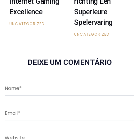
Internet Gaming
richting Een
Excellence
Superieure
Spelervaring
UNCATEGORIZED
UNCATEGORIZED
DEIXE UM COMENTÁRIO
N
o
m
e
*
E
m
a
i
l
*
W
e
b
s
i
t
e