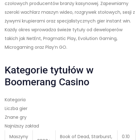
czołowych producentów branży kasynowej. Zapewniamy
szeroki wachlarz maszyn wideo, rozgrywek stołowych, sesji z
żywymi krupierami oraz specjalistycznych gier instant win.
Każdy okres wprowadza świeże tytuły od deweloperów
takich jak NetEnt, Pragmatic Play, Evolution Gaming,
Microgaming oraz Play’n GO.
Kategorie tytułów w
Boomerang Casino
Kategoria
Liczba gier
Znane gry
Najniższy zakład
Maszyny
Book of Dead, Starburst,
0.10