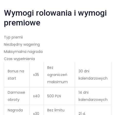
Wymogi rolowania i wymogi
premiowe
Typ premii
Niezbędny wagering
Maksymalna nagroda
Czas wypełnienia
Bez
Bonus na
30 dni
x35
ograniczeń
start
kalendarzowych
maksimum
Darmowe
14 dni
x40
500 PLN
obroty
kalendarzowych
Nagroda
Bez limitu
x30
21 d.