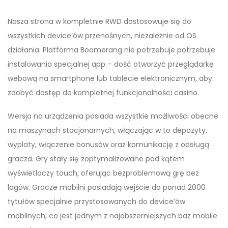
Nasza strona w kompletnie RWD dostosowuje się do
wszystkich device’ów przenośnych, niezależnie od OS
działania. Platforma Boomerang nie potrzebuje potrzebuje
instalowania specjalnej app – dość otworzyć przeglądarkę
webową na smartphone lub tablecie elektronicznym, aby
zdobyć dostęp do kompletnej funkcjonalności casino.
Wersja na urządzenia posiada wszystkie możliwości obecne
na maszynach stacjonarnych, włączając w to depozyty,
wyplaty, włączenie bonusów oraz komunikację z obsługą
gracza. Gry stały się zoptymalizowane pod kątem
wyświetlaczy touch, oferując bezproblemową grę bez
lagów. Gracze mobilni posiadają wejście do ponad 2000
tytułów specjalnie przystosowanych do device’ów
mobilnych, co jest jednym z najobszerniejszych baz mobile