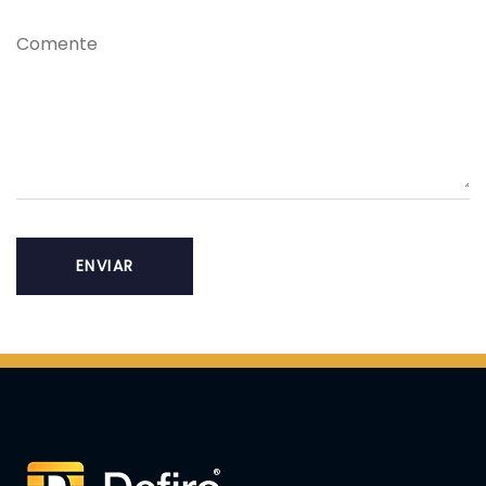
C
o
m
e
n
t
e