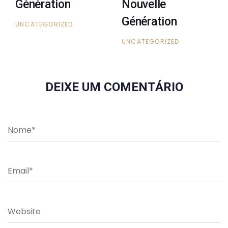
Génération
Nouvelle
Génération
UNCATEGORIZED
UNCATEGORIZED
DEIXE UM COMENTÁRIO
N
o
m
e
*
E
m
a
i
l
*
W
e
b
s
i
t
e