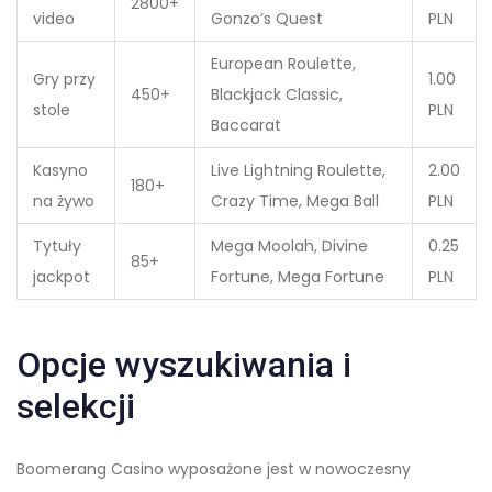
2800+
video
Gonzo’s Quest
PLN
European Roulette,
Gry przy
1.00
450+
Blackjack Classic,
stole
PLN
Baccarat
Kasyno
Live Lightning Roulette,
2.00
180+
na żywo
Crazy Time, Mega Ball
PLN
Tytuły
Mega Moolah, Divine
0.25
85+
jackpot
Fortune, Mega Fortune
PLN
Opcje wyszukiwania i
selekcji
Boomerang Casino wyposażone jest w nowoczesny