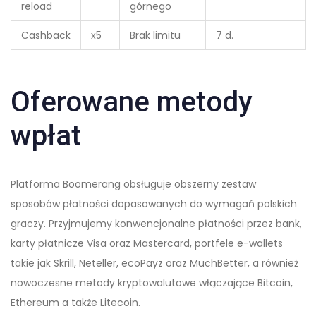
reload
górnego
Cashback
x5
Brak limitu
7 d.
Oferowane metody
wpłat
Platforma Boomerang obsługuje obszerny zestaw
sposobów płatności dopasowanych do wymagań polskich
graczy. Przyjmujemy konwencjonalne płatności przez bank,
karty płatnicze Visa oraz Mastercard, portfele e-wallets
takie jak Skrill, Neteller, ecoPayz oraz MuchBetter, a również
nowoczesne metody kryptowalutowe włączające Bitcoin,
Ethereum a także Litecoin.