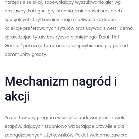
narzędzie selekcji, zapewniający wyszukiwanie gier wg
dostawcy, kategorii gry, stopnia zmienności oraz cech
specjalnych. Użytkownicy mają możliwość zakładać
kolekcje preferowanych tytułów oraz używać z wersji demo,
sprawdzając tytuły bez ryzyka pieniężnego. Dział “Hot
Games” pokazuje teraz najczęściej wybierane gry pośród
community graczy.
Mechanizm nagród i
akcji
Przedstawiony program wierności budowany jest z wielu
etapów, dających stopniowo wzrastające przywileje dla
zaangażowanych użytkowników. Pakiet welcome zawiera