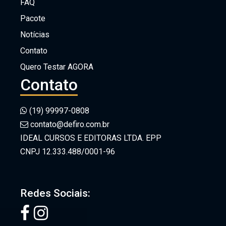
FAQ
Pacote
Notícias
Contato
Quero Testar AGORA
Contato
(19) 99997-0808
contato@defiro.com.br
IDEAL CURSOS E EDITORAS LTDA. EPP
CNPJ 12.333.488/0001-96
Redes Sociais: