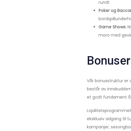
rundt
Poker og Baccar
bordspillunderh
Game Shows:
Ny
moro med gevin
Bonuser
Vår bonusstruktur er
består av innskuddsma
et godt fundament å b
Lojalitetsprogrammet 
eksklusiv adgang til tu
kampanjer, sesongbas