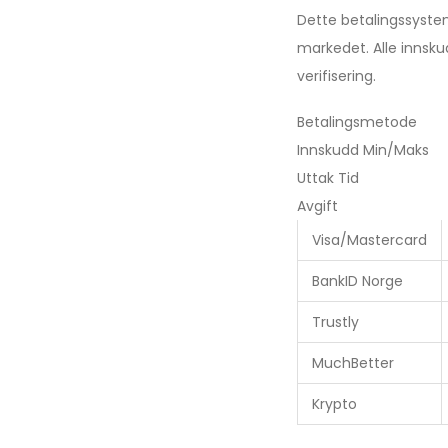
Dette betalingssystem
markedet. Alle innsku
verifisering.
Betalingsmetode
Innskudd Min/Maks
Uttak Tid
Avgift
Visa/Mastercard
BankID Norge
Trustly
MuchBetter
Krypto