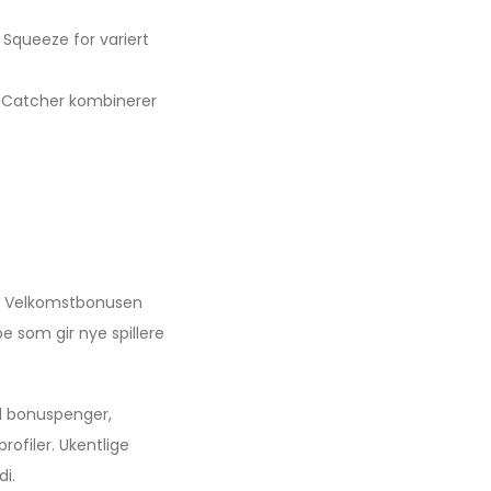
Squeeze for variert
 Catcher kombinerer
t. Velkomstbonusen
e som gir nye spillere
il bonuspenger,
profiler. Ukentlige
i.