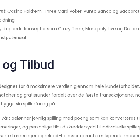
at:
Casino Hold’em, Three Card Poker, Punto Banco og Baccarat 
oldning
skapende konsepter som Crazy Time, Monopoly Live og Dream
stpotensial
 og Tilbud
 designet for å maksimere verdien gjennom hele kundeforholde
tcher og gratisrunder fordelt over de første transaksjonene, no
ygge sin spillerfaring på.
vårt belønner jevnlig spilling med poeng som kan konverteres t
rneringer, og personlige tilbud skreddersydd til individuelle spiller
erte turneringer og reload-bonuser garanterer løpende merverd