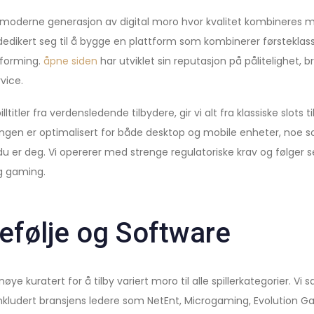
n moderne generasjon av digital moro hvor kvalitet kombineres 
dikert seg til å bygge en plattform som kombinerer førsteklasse
tforming.
åpne siden
har utviklet sin reputasjon på pålitelighet, b
vice.
itler fra verdensledende tilbydere, gir vi alt fra klassiske slots ti
ingen er optimalisert for både desktop og mobile enheter, noe s
du er deg. Vi opererer med strenge regulatoriske krav og følger s
g gaming.
tefølje og Software
 nøye kuratert for å tilby variert moro til alle spillerkategorier. 
 inkludert bransjens ledere som NetEnt, Microgaming, Evolution G