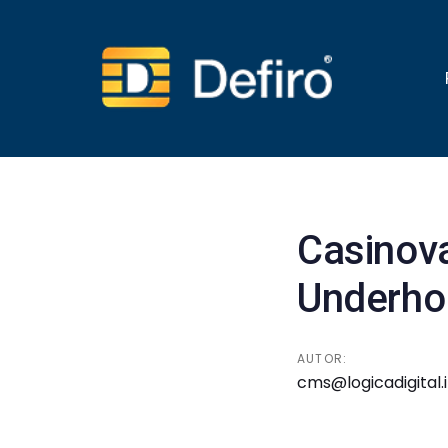
Skip
to
Skip
primary
navigation
links
Skip
to
content
Casinova
Underhol
AUTOR:
cms@logicadigital.