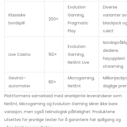
Evolution
Diverse
Klassiske
Gaming,
varianter av
200+
bordspill
Pragmatic
blackjack o
Play
rulett
Norskspråkli
Evolution
dealere,
Live Casino
150+
Gaming,
høyoppløst
NetEnt Live
streaming
Gevinst-
Microgaming,
Millionjackpo
80+
automater
NetEnt
daglige pre
Plattformens samarbeid med anerkjente leverandører som
NetEnt, Microgaming og Evolution Gaming sikrer ikke bare
variasjon, men også teknologisk pålitelighet. Produktene
utsettes for jevnlige tester for å garantere fair spillgang og