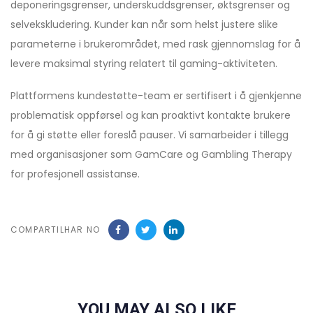
deponeringsgrenser, underskuddsgrenser, øktsgrenser og
selvekskludering. Kunder kan når som helst justere slike
parameterne i brukerområdet, med rask gjennomslag for å
levere maksimal styring relatert til gaming-aktiviteten.
Plattformens kundestøtte-team er sertifisert i å gjenkjenne
problematisk oppførsel og kan proaktivt kontakte brukere
for å gi støtte eller foreslå pauser. Vi samarbeider i tillegg
med organisasjoner som GamCare og Gambling Therapy
for profesjonell assistanse.
COMPARTILHAR NO
YOU MAY ALSO LIKE