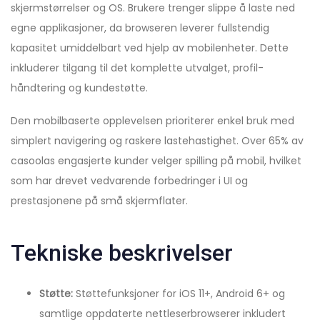
skjermstørrelser og OS. Brukere trenger slippe å laste ned
egne applikasjoner, da browseren leverer fullstendig
kapasitet umiddelbart ved hjelp av mobilenheter. Dette
inkluderer tilgang til det komplette utvalget, profil-
håndtering og kundestøtte.
Den mobilbaserte opplevelsen prioriterer enkel bruk med
simplert navigering og raskere lastehastighet. Over 65% av
casoolas engasjerte kunder velger spilling på mobil, hvilket
som har drevet vedvarende forbedringer i UI og
prestasjonene på små skjermflater.
Tekniske beskrivelser
Støtte:
Støttefunksjoner for iOS 11+, Android 6+ og
samtlige oppdaterte nettleserbrowserer inkludert