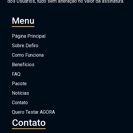
dos Usuários, tudo sem alteração no valor da assinatura.
Menu
Página Principal
Sobre Defiro
Como Funciona
Benefícios
FAQ
Pacote
Notícias
Contato
Quero Testar AGORA
Contato