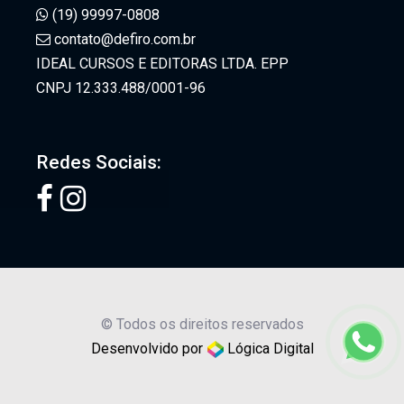
(19) 99997-0808
contato@defiro.com.br
IDEAL CURSOS E EDITORAS LTDA. EPP
CNPJ 12.333.488/0001-96
Redes Sociais:
© Todos os direitos reservados
Desenvolvido por
Lógica Digital