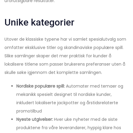
uforutsigbare resultater.
Unike kategorier
Utover de klassiske typene har vi samlet spesialutvalg som
omfatter eksklusive titler og skandinaviske populære spill.
Slike samlinger skaper det mer praktisk for kunder å
lokalisere titlene som passer brukerens preferanser uten å
skulle søke igjennom det komplette samlingen.
Nordiske populære spill:
Automater med temaer og
mekanikk spesielt designet til nordiske kunder,
inkludert lokaliserte jackpotter og årstidsrelaterte
promotilbud
Nyeste utgivelser:
Hver uke nyheter med de siste
produktene fra våre leverandører, hyppig klare hos