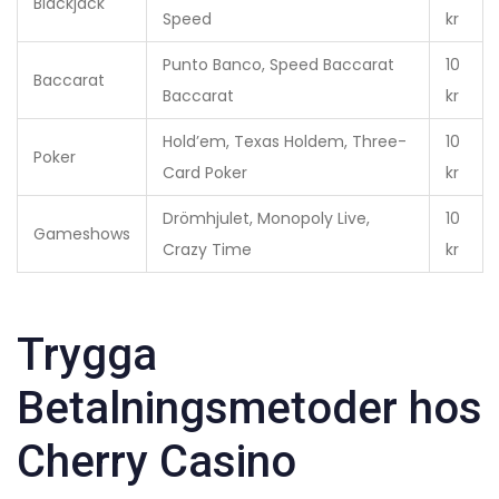
Blackjack
Speed
kr
Punto Banco, Speed Baccarat
10
Baccarat
Baccarat
kr
Hold’em, Texas Holdem, Three-
10
Poker
Card Poker
kr
Drömhjulet, Monopoly Live,
10
Gameshows
Crazy Time
kr
Trygga
Betalningsmetoder hos
Cherry Casino