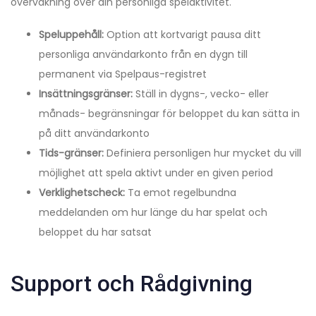
övervakning över din personliga spelaktivitet.
Speluppehåll:
Option att kortvarigt pausa ditt
personliga användarkonto från en dygn till
permanent via Spelpaus-registret
Insättningsgränser:
Ställ in dygns-, vecko- eller
månads- begränsningar för beloppet du kan sätta in
på ditt användarkonto
Tids-gränser:
Definiera personligen hur mycket du vill
möjlighet att spela aktivt under en given period
Verklighetscheck:
Ta emot regelbundna
meddelanden om hur länge du har spelat och
beloppet du har satsat
Support och Rådgivning