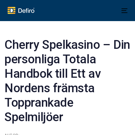
Skip
to
Tog
Skip
primary
nav
navigation
links
Skip
Cherry Spelkasino – Din
to
content
personliga Totala
Handbok till Ett av
Nordens främsta
Topprankade
Spelmiljöer