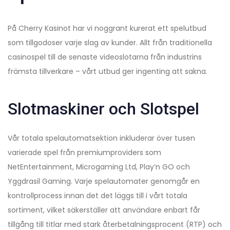
På Cherry Kasinot har vi noggrant kurerat ett spelutbud
som tillgodoser varje slag av kunder. Allt från traditionella
casinospel till de senaste videoslotarna från industrins
främsta tillverkare – vårt utbud ger ingenting att sakna.
Slotmaskiner och Slotspel
Vår totala spelautomatsektion inkluderar över tusen
varierade spel från premiumproviders som
NetEntertainment, Microgaming Ltd, Play’n GO och
Yggdrasil Gaming. Varje spelautomater genomgår en
kontrollprocess innan det det läggs till i vårt totala
sortiment, vilket säkerställer att användare enbart får
tillgång till titlar med stark återbetalningsprocent (RTP) och