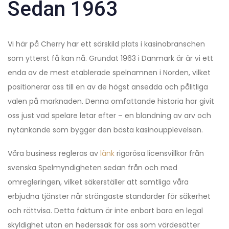
Sedan 1963
Vi här på Cherry har ett särskild plats i kasinobranschen
som ytterst få kan nå. Grundat 1963 i Danmark är är vi ett
enda av de mest etablerade spelnamnen i Norden, vilket
positionerar oss till en av de högst ansedda och pålitliga
valen på marknaden. Denna omfattande historia har givit
oss just vad spelare letar efter – en blandning av arv och
nytänkande som bygger den bästa kasinoupplevelsen.
Våra business regleras av
länk
rigorösa licensvillkor från
svenska Spelmyndigheten sedan från och med
omregleringen, vilket säkerställer att samtliga våra
erbjudna tjänster når strängaste standarder för säkerhet
och rättvisa. Detta faktum är inte enbart bara en legal
skyldighet utan en hederssak för oss som värdesätter