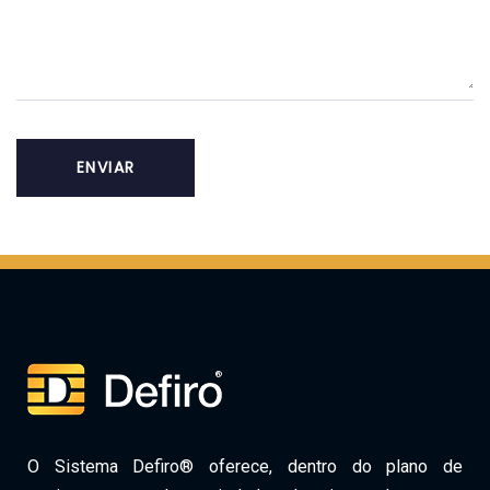
O Sistema Defiro® oferece, dentro do plano de