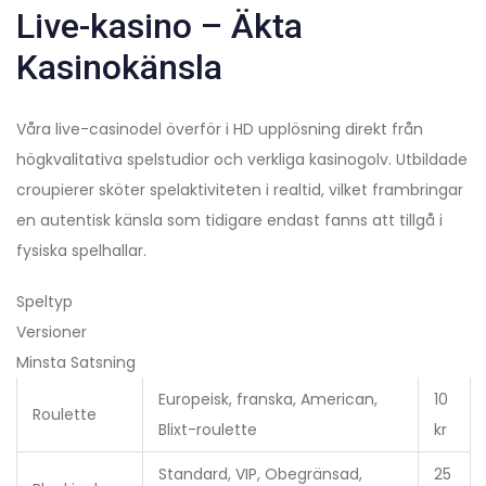
Live-kasino – Äkta
Kasinokänsla
Våra live-casinodel överför i HD upplösning direkt från
högkvalitativa spelstudior och verkliga kasinogolv. Utbildade
croupierer sköter spelaktiviteten i realtid, vilket frambringar
en autentisk känsla som tidigare endast fanns att tillgå i
fysiska spelhallar.
Speltyp
Versioner
Minsta Satsning
Europeisk, franska, American,
10
Roulette
Blixt-roulette
kr
Standard, VIP, Obegränsad,
25