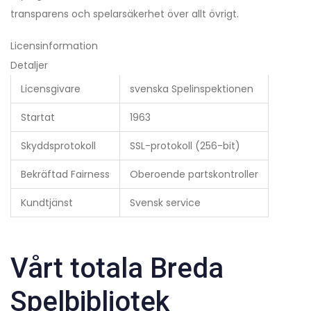
transparens och spelarsäkerhet över allt övrigt.
Licensinformation
Detaljer
Licensgivare
svenska Spelinspektionen
Startat
1963
Skyddsprotokoll
SSL-protokoll (256-bit)
Bekräftad Fairness
Oberoende partskontroller
Kundtjänst
Svensk service
Vårt totala Breda
Spelbibliotek