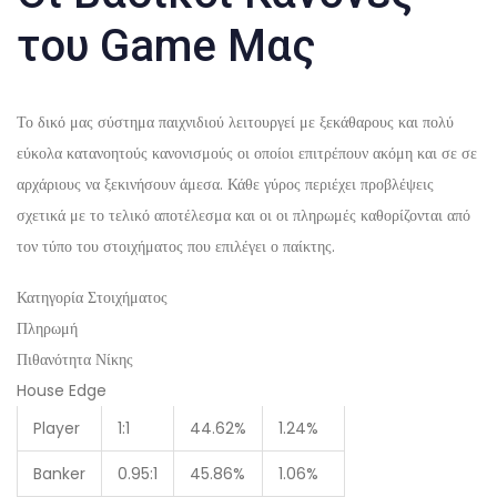
του Game Μας
Το δικό μας σύστημα παιχνιδιού λειτουργεί με ξεκάθαρους και πολύ
εύκολα κατανοητούς κανονισμούς οι οποίοι επιτρέπουν ακόμη και σε σε
αρχάριους να ξεκινήσουν άμεσα. Κάθε γύρος περιέχει προβλέψεις
σχετικά με το τελικό αποτέλεσμα και οι οι πληρωμές καθορίζονται από
τον τύπο του στοιχήματος που επιλέγει ο παίκτης.
Κατηγορία Στοιχήματος
Πληρωμή
Πιθανότητα Νίκης
House Edge
Player
1:1
44.62%
1.24%
Banker
0.95:1
45.86%
1.06%