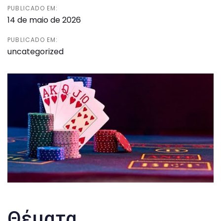
PUBLICADO EM:
14 de maio de 2026
PUBLICADO EM:
uncategorized
Θέματα