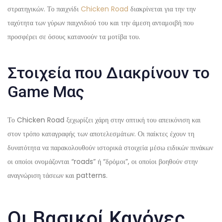
στρατηγικών. Το παιχνίδι
Chicken Road
διακρίνεται για την την
ταχύτητα των γύρων παιχνιδιού του και την άμεση ανταμοιβή που
προσφέρει σε όσους κατανοούν τα μοτίβα του.
Στοιχεία που Διακρίνουν το
Game Μας
Το Chicken Road ξεχωρίζει χάρη στην οπτική του απεικόνιση και
στον τρόπο καταγραφής των αποτελεσμάτων. Οι παίκτες έχουν τη
δυνατότητα να παρακολουθούν ιστορικά στοιχεία μέσω ειδικών πινάκων
οι οποίοι ονομάζονται “roads” ή “δρόμοι”, οι οποίοι βοηθούν στην
αναγνώριση τάσεων και patterns.
Οι Βασικοί Κανόνες