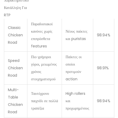
Χαρακτηριστικό
Κατάλληλη Για
RTP
Παραδοσιακοί
Classic
κανόνες χωρίς
Νέους παίκτες
Chicken
98.94%
επιπρόσθετα
και puristas
Road
features
Πιο γρήγοροι
Παίκτες οι
Speed
γύροι, μειωμένος
οποίοι
Chicken
98.91%
χρόνος
προτιμούν
Road
στοιχηματισμού
action
Multi-
Ταυτόχρονο
High rollers
Table
παιχνίδι σε πολλά
και
98.94%
Chicken
τραπέζια
προχωρημένους
Road