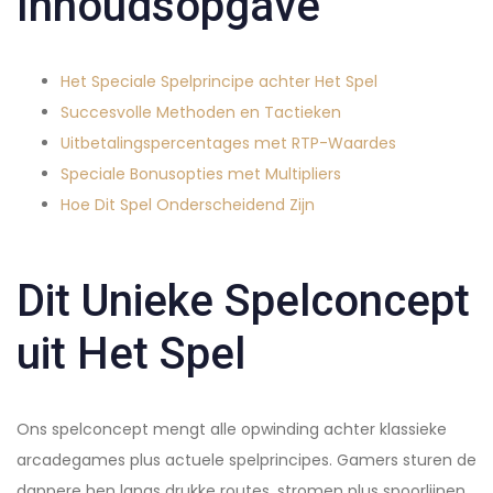
Inhoudsopgave
Het Speciale Spelprincipe achter Het Spel
Succesvolle Methoden en Tactieken
Uitbetalingspercentages met RTP-Waardes
Speciale Bonusopties met Multipliers
Hoe Dit Spel Onderscheidend Zijn
Dit Unieke Spelconcept
uit Het Spel
Ons spelconcept mengt alle opwinding achter klassieke
arcadegames plus actuele spelprincipes. Gamers sturen de
dappere hen langs drukke routes, stromen plus spoorlijnen,