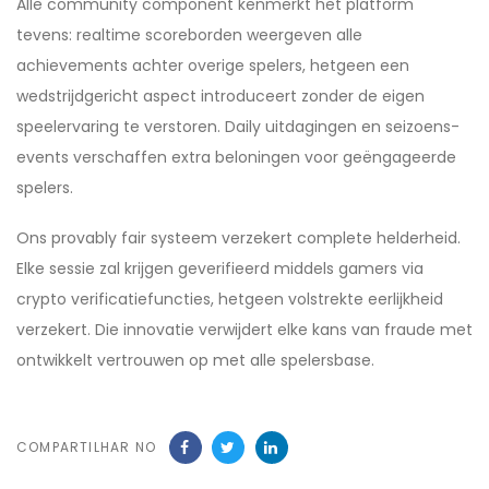
Alle community component kenmerkt het platform
tevens: realtime scoreborden weergeven alle
achievements achter overige spelers, hetgeen een
wedstrijdgericht aspect introduceert zonder de eigen
speelervaring te verstoren. Daily uitdagingen en seizoens-
events verschaffen extra beloningen voor geëngageerde
spelers.
Ons provably fair systeem verzekert complete helderheid.
Elke sessie zal krijgen geverifieerd middels gamers via
crypto verificatiefuncties, hetgeen volstrekte eerlijkheid
verzekert. Die innovatie verwijdert elke kans van fraude met
ontwikkelt vertrouwen op met alle spelersbase.
COMPARTILHAR NO