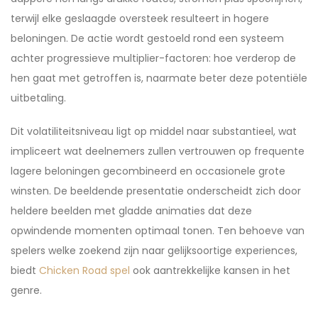
terwijl elke geslaagde oversteek resulteert in hogere
beloningen. De actie wordt gestoeld rond een systeem
achter progressieve multiplier-factoren: hoe verderop de
hen gaat met getroffen is, naarmate beter deze potentiële
uitbetaling.
Dit volatiliteitsniveau ligt op middel naar substantieel, wat
impliceert wat deelnemers zullen vertrouwen op frequente
lagere beloningen gecombineerd en occasionele grote
winsten. De beeldende presentatie onderscheidt zich door
heldere beelden met gladde animaties dat deze
opwindende momenten optimaal tonen. Ten behoeve van
spelers welke zoekend zijn naar gelijksoortige experiences,
biedt
Chicken Road spel
ook aantrekkelijke kansen in het
genre.