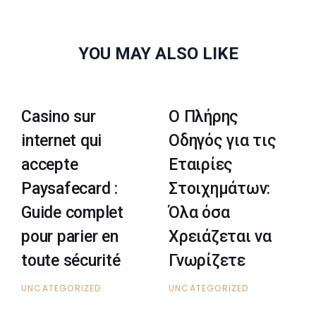
YOU MAY ALSO LIKE
Casino sur
Ο Πλήρης
internet qui
Οδηγός για τις
accepte
Εταιρίες
Paysafecard :
Στοιχημάτων:
Guide complet
Όλα όσα
pour parier en
Χρειάζεται να
toute sécurité
Γνωρίζετε
UNCATEGORIZED
UNCATEGORIZED