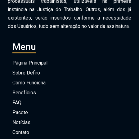
processuais trabalhistas, utilizáveis na primeira
instância na Justiça do Trabalho. Outros, além dos já
existentes, serão inseridos conforme a necessidade
dos Usuários, tudo sem alteração no valor da assinatura.
Menu
Página Principal
Sobre Defiro
Como Funciona
Benefícios
FAQ
Pacote
Notícias
Contato