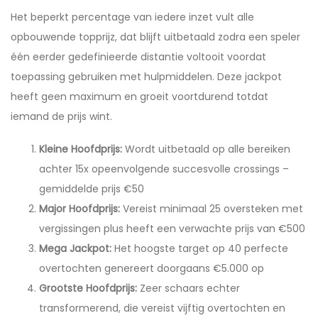
Het beperkt percentage van iedere inzet vult alle
opbouwende topprijz, dat blijft uitbetaald zodra een speler
één eerder gedefinieerde distantie voltooit voordat
toepassing gebruiken met hulpmiddelen. Deze jackpot
heeft geen maximum en groeit voortdurend totdat
iemand de prijs wint.
Kleine Hoofdprijs:
Wordt uitbetaald op alle bereiken
achter 15x opeenvolgende succesvolle crossings –
gemiddelde prijs €50
Major Hoofdprijs:
Vereist minimaal 25 oversteken met
vergissingen plus heeft een verwachte prijs van €500
Mega Jackpot:
Het hoogste target op 40 perfecte
overtochten genereert doorgaans €5.000 op
Grootste Hoofdprijs:
Zeer schaars echter
transformerend, die vereist vijftig overtochten en