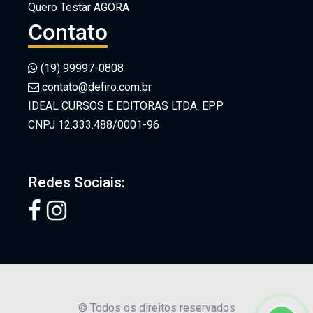
Quero Testar AGORA
Contato
(19) 99997-0808
contato@defiro.com.br
IDEAL CURSOS E EDITORAS LTDA. EPP
CNPJ 12.333.488/0001-96
Redes Sociais:
© Todos os direitos reservados