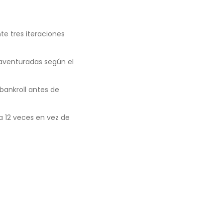
te tres iteraciones
 aventuradas según el
bankroll antes de
a 12 veces en vez de