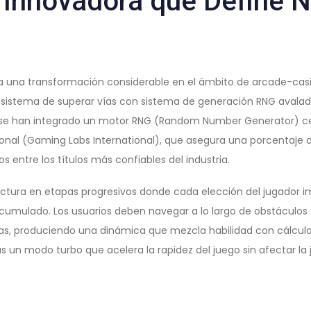
 Innovadora que Define N
 una transformación considerable en el ámbito de arcade-casi
l sistema de superar vías con sistema de generación RNG avalada
, se han integrado un motor RNG (Random Number Generator) ce
ional (Gaming Labs International), que asegura una porcentaje d
s entre los títulos más confiables del industria.
ctura en etapas progresivos donde cada elección del jugador
 acumulado. Los usuarios deben navegar a lo largo de obstáculo
, produciendo una dinámica que mezcla habilidad con cálculo
un modo turbo que acelera la rapidez del juego sin afectar la ju