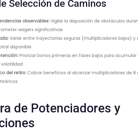
de Selección de Caminos
endencias observables:
Vigilar la disposición de obstáculos duran
ometer wagers significativas
ada:
Variar entre trayectorias seguras (multiplicadores bajos) y
ital disponible
tención:
Priorizar bonos primeras en fases bajos para acumular 
volatilidad
co del retiro:
Cobrar beneficios al alcanzar multiplicadores de 8 
 teóricos
ra de Potenciadores y
ciones