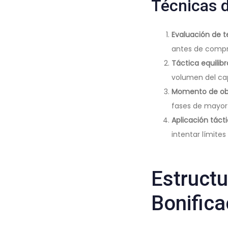
Técnicas 
Evaluación de t
antes de compr
Táctica equilibr
volumen del cap
Momento de ob
fases de mayor 
Aplicación tácti
intentar límites
Estructu
Bonifica