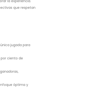
rar la experiencia.
fectivas que respetan
a única jugada para
 por ciento de
 ganadoras,
enfoque óptima y