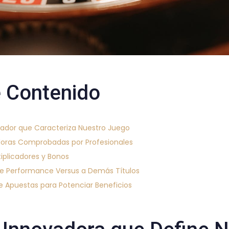
e Contenido
ador que Caracteriza Nuestro Juego
ras Comprobadas por Profesionales
iplicadores y Bonos
 Performance Versus a Demás Títulos
 Apuestas para Potenciar Beneficios