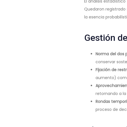
El análisis estadísti
Quedaron registrado 
la esencia probabilí
Gestión d
Norma del dos p
conservar soste
Fijación de rest
aumento) como 
Aprovechamient
retornando a la
Rondas tempori
proceso de dec