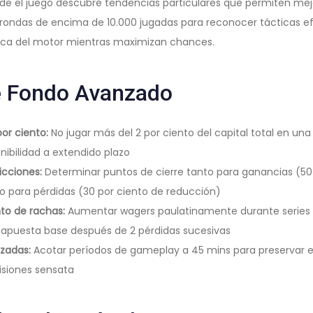
co de el juego descubre tendencias particulares que permiten mejo
rondas de encima de 10.000 jugadas para reconocer tácticas e
stica del motor mientras maximizan chances.
e Fondo Avanzado
or ciento:
No jugar más del 2 por ciento del capital total en un
nibilidad a extendido plazo
ricciones:
Determinar puntos de cierre tanto para ganancias (50
para pérdidas (30 por ciento de reducción)
o de rachas:
Aumentar wagers paulatinamente durante series
 apuesta base después de 2 pérdidas sucesivas
zadas:
Acotar períodos de gameplay a 45 mins para preservar 
isiones sensata