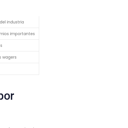
del industria
emios importantes
es
s wagers
por