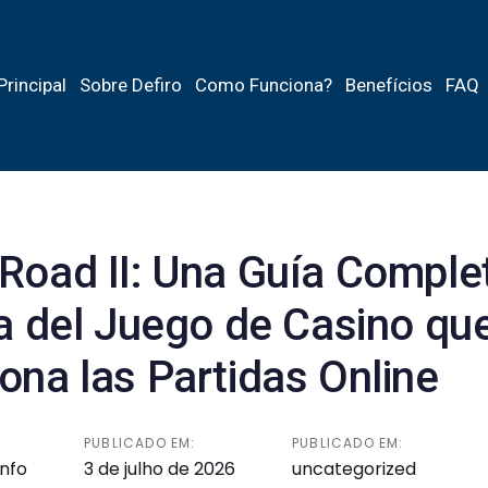
Principal
Sobre Defiro
Como Funciona?
Benefícios
FAQ
Road II: Una Guía Comple
va del Juego de Casino qu
ona las Partidas Online
PUBLICADO EM:
PUBLICADO EM:
info
3 de julho de 2026
uncategorized