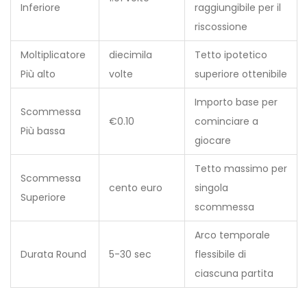
Inferiore
raggiungibile per il
riscossione
Moltiplicatore
diecimila
Tetto ipotetico
Più alto
volte
superiore ottenibile
Importo base per
Scommessa
€0.10
cominciare a
Più bassa
giocare
Tetto massimo per
Scommessa
cento euro
singola
Superiore
scommessa
Arco temporale
Durata Round
5-30 sec
flessibile di
ciascuna partita