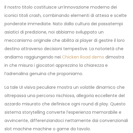
Il nostro titolo costituisce un’innovazione moderna dei
iconici titoli crash, combinando elementi di attesa e scelte
ponderate immediate. Nato dalla cultura dei passatempi
asiatici di predizione, noi abbiamo sviluppato un
meccanismo originale che abilita ai player di gestire il loro
destino attraverso decisioni tempestive. La notorietà che
andiamo raggiungendo nei
Chicken Road demo
dimostra
in che misura i giocatori apprezzino la chiarezza e
l’adrenalina genuina che proponiamo.
La tale UI visiva peculiare mostra un volatile dinamico che
oltrepassa una percorso rischiosa, allegoria eccellente del
azzardo misurato che definisce ogni round di play. Questo
sistema storytelling converte l’esperienza memorabile e
avvincente, differenziandoci nettamente dai convenzionali
slot machine machine o game da tavolo.