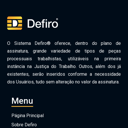
O Sistema Defiro® oferece, dentro do plano de
assinatura, grande variedade de tipos de peças
processuais trabalhistas, utilizáveis na primeira
instância na Justiça do Trabalho. Outros, além dos já
existentes, serão inseridos conforme a necessidade
dos Usuários, tudo sem alteração no valor da assinatura.
Menu
Página Principal
Sobre Defiro