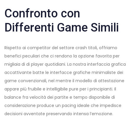
Confronto con
Differenti Game Simili
Rispetto ai competitor del settore crash titoli, offriamo
benefici peculiari che ci rendono la opzione favorita per
migliaia di di player quotidiani. La nostra interfaccia grafica
accattivante batte le interfacce grafiche minimaliste dei
game convenzionali, nel mentre il modello di attestazione
appare più fruibile e intelligibile pure per i principianti. Il
balance fra velocità dei partite e tempo disponibile di
considerazione produce un pacing ideale che impedisce
decisioni avventate preservando intensa l’emozione.