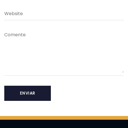
W
e
b
s
i
t
e
C
o
m
e
n
t
e