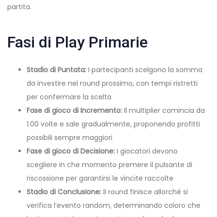
partita.
Fasi di Play Primarie
Stadio di Puntata:
I partecipanti scelgono la somma
da investire nel round prossimo, con tempi ristretti
per confermare la scelta
Fase di gioco di Incremento:
Il multiplier comincia da
1.00 volte e sale gradualmente, proponendo profitti
possibili sempre maggiori
Fase di gioco di Decisione:
I giocatori devono
scegliere in che momento premere il pulsante di
riscossione per garantirsi le vincite raccolte
Stadio di Conclusione:
Il round finisce allorché si
verifica l’evento random, determinando coloro che