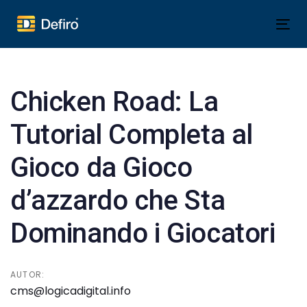
Skip
to
Tog
Skip
primary
nav
navigation
links
Skip
Chicken Road: La
to
content
Tutorial Completa al
Gioco da Gioco
d’azzardo che Sta
Dominando i Giocatori
AUTOR:
cms@logicadigital.info