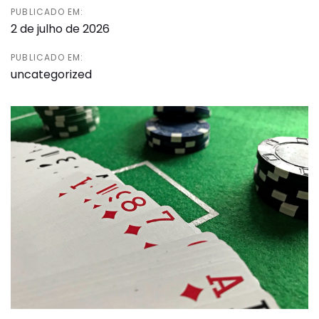
PUBLICADO EM:
2 de julho de 2026
PUBLICADO EM:
uncategorized