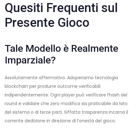
Quesiti Frequenti sul
Presente Gioco
Tale Modello è Realmente
Imparziale?
Assolutamente affermativo. Adoperiamo tecnologia
blockchain per produrre outcome verificabili
indipendentemente. Ogni player può verificare l’hash del
round e validare che zero modifica sia praticabile da lato
del sistema o di terze parti. Siffatta trasparenza incarna il
corrente dedizione in direzione di l’onestà del gioco.