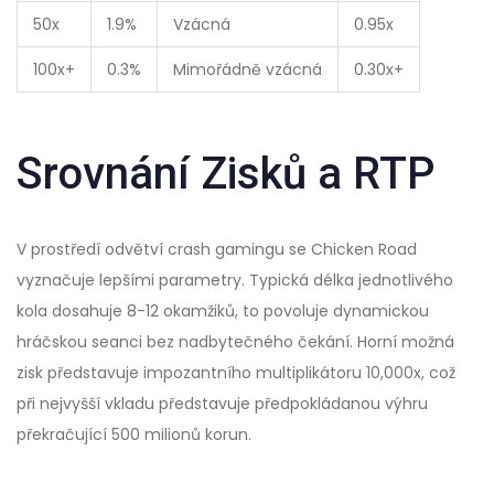
50x
1.9%
Vzácná
0.95x
100x+
0.3%
Mimořádně vzácná
0.30x+
Srovnání Zisků a RTP
V prostředí odvětví crash gamingu se Chicken Road
vyznačuje lepšími parametry. Typická délka jednotlivého
kola dosahuje 8-12 okamžiků, to povoluje dynamickou
hráčskou seanci bez nadbytečného čekání. Horní možná
zisk představuje impozantního multiplikátoru 10,000x, což
při nejvyšší vkladu představuje předpokládanou výhru
překračující 500 milionů korun.