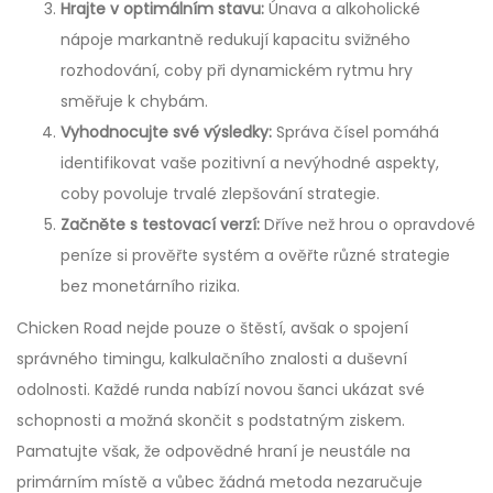
Hrajte v optimálním stavu:
Únava a alkoholické
nápoje markantně redukují kapacitu svižného
rozhodování, coby při dynamickém rytmu hry
směřuje k chybám.
Vyhodnocujte své výsledky:
Správa čísel pomáhá
identifikovat vaše pozitivní a nevýhodné aspekty,
coby povoluje trvalé zlepšování strategie.
Začněte s testovací verzí:
Dříve než hrou o opravdové
peníze si prověřte systém a ověřte různé strategie
bez monetárního rizika.
Chicken Road nejde pouze o štěstí, avšak o spojení
správného timingu, kalkulačního znalosti a duševní
odolnosti. Každé runda nabízí novou šanci ukázat své
schopnosti a možná skončit s podstatným ziskem.
Pamatujte však, že odpovědné hraní je neustále na
primárním místě a vůbec žádná metoda nezaručuje