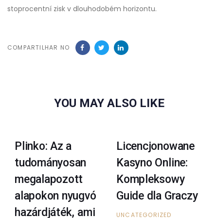
stoprocentní zisk v dlouhodobém horizontu.
COMPARTILHAR NO
YOU MAY ALSO LIKE
Plinko: Az a
Licencjonowane
tudományosan
Kasyno Online:
megalapozott
Kompleksowy
alapokon nyugvó
Guide dla Graczy
hazárdjáték, ami
UNCATEGORIZED