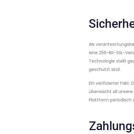
Sicherhe
Als verantwortungsbe
eine 256-Bit-SSL-Ver
Technologie stellt ge
geschützt sind.
Ein verifizierter Fak
überwacht all unsere A
Plattform periodisch 
Zahlungs