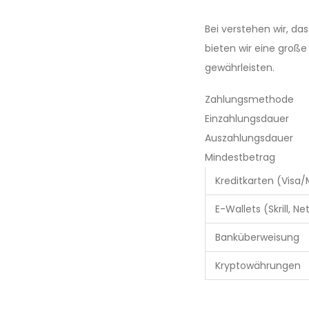
Bei verstehen wir, da
bieten wir eine groß
gewährleisten.
Zahlungsmethode
Einzahlungsdauer
Auszahlungsdauer
Mindestbetrag
Kreditkarten (Visa
E-Wallets (Skrill, Net
Banküberweisung
Kryptowährungen