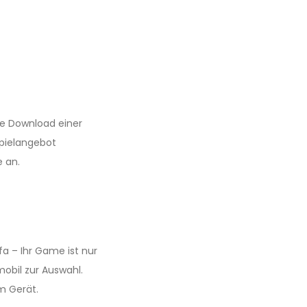
ne Download einer
Spielangebot
e an.
a – Ihr Game ist nur
mobil zur Auswahl.
m Gerät.