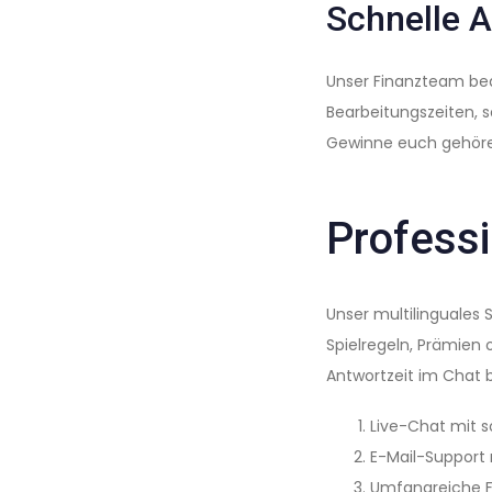
Schnelle A
Unser Finanzteam bear
Bearbeitungszeiten, s
Gewinne euch gehören
Professi
Unser multilinguales 
Spielregeln, Prämien 
Antwortzeit im Chat b
Live-Chat mit s
E-Mail-Support 
Umfangreiche F