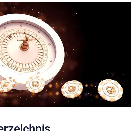
erzeichnis