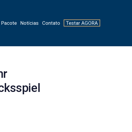
Pacote
Notícias
Contato
Testar AGORA
hr
cksspiel