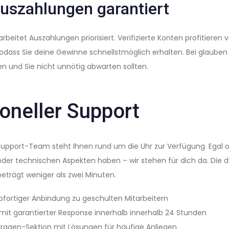
uszahlungen garantiert
beitet Auszahlungen priorisiert. Verifizierte Konten profitieren 
odass Sie deine Gewinne schnellstmöglich erhalten. Bei glauben 
 und Sie nicht unnötig abwarten sollten.
oneller Support
Support-Team steht Ihnen rund um die Uhr zur Verfügung. Egal o
oder technischen Aspekten haben – wir stehen für dich da. Die d
eträgt weniger als zwei Minuten.
ofortiger Anbindung zu geschulten Mitarbeitern
mit garantierter Response innerhalb innerhalb 24 Stunden
ragen-Sektion mit Lösungen für häufige Anliegen