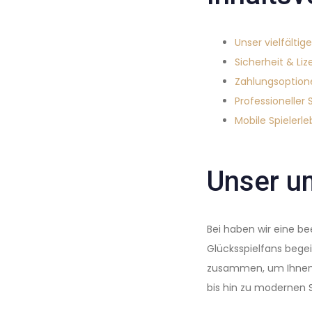
Unser vielfältige
Sicherheit & Li
Zahlungsoptione
Professioneller
Mobile Spielerle
Unser um
Bei haben wir eine b
Glücksspielfans bege
zusammen, um Ihnen ei
bis hin zu modernen 