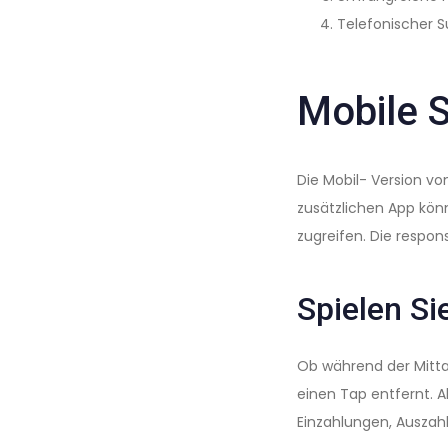
Telefonischer 
Mobile S
Die Mobil- Version v
zusätzlichen App könn
zugreifen. Die respon
Spielen Si
Ob während der Mitta
einen Tap entfernt. A
Einzahlungen, Auszah