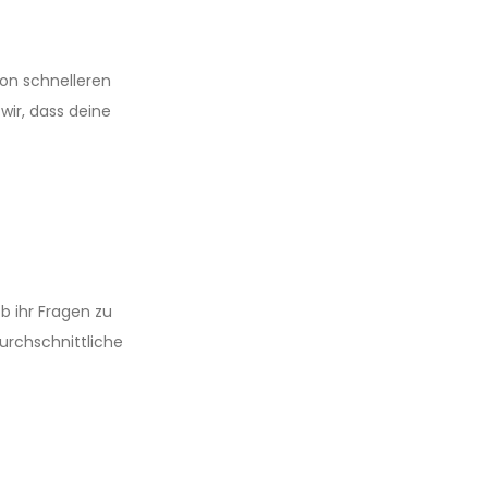
von schnelleren
wir, dass deine
b ihr Fragen zu
urchschnittliche