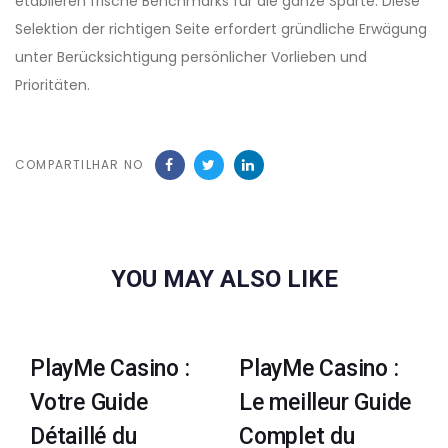
etablieren frische Benchmarks für die ganze Sparte. Diese
Selektion der richtigen Seite erfordert gründliche Erwägung
unter Berücksichtigung persönlicher Vorlieben und
Prioritäten.
COMPARTILHAR NO
YOU MAY ALSO LIKE
PlayMe Casino :
PlayMe Casino :
Votre Guide
Le meilleur Guide
Détaillé du
Complet du