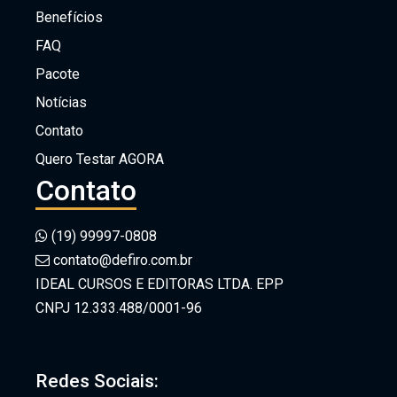
Benefícios
FAQ
Pacote
Notícias
Contato
Quero Testar AGORA
Contato
(19) 99997-0808
contato@defiro.com.br
IDEAL CURSOS E EDITORAS LTDA. EPP
CNPJ 12.333.488/0001-96
Redes Sociais: