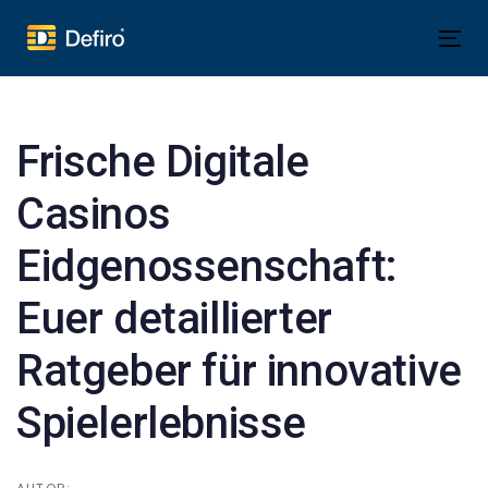
Skip
to
Tog
Skip
primary
nav
navigation
links
Skip
Frische Digitale
to
content
Casinos
Eidgenossenschaft:
Euer detaillierter
Ratgeber für innovative
Spielerlebnisse