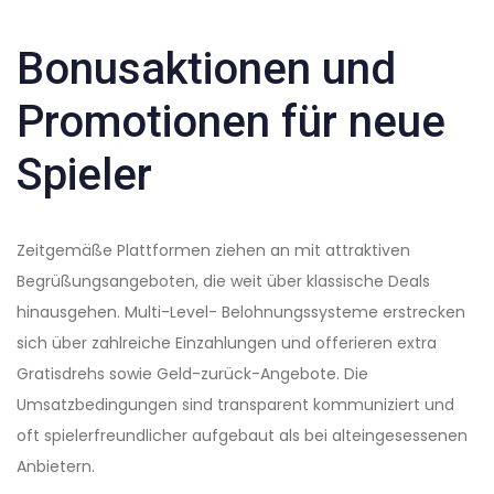
Bonusaktionen und
Promotionen für neue
Spieler
Zeitgemäße Plattformen ziehen an mit attraktiven
Begrüßungsangeboten, die weit über klassische Deals
hinausgehen. Multi-Level- Belohnungssysteme erstrecken
sich über zahlreiche Einzahlungen und offerieren extra
Gratisdrehs sowie Geld-zurück-Angebote. Die
Umsatzbedingungen sind transparent kommuniziert und
oft spielerfreundlicher aufgebaut als bei alteingesessenen
Anbietern.