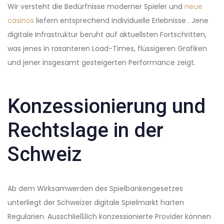
Wir versteht die Bedürfnisse moderner Spieler und
neue
casinos
liefern entsprechend individuelle Erlebnisse . Jene
digitale Infrastruktur beruht auf aktuellsten Fortschritten,
was jenes in rasanteren Load-Times, flüssigeren Grafiken
und jener insgesamt gesteigerten Performance zeigt.
Konzessionierung und
Rechtslage in der
Schweiz
Ab dem Wirksamwerden des Spielbankengesetzes
unterliegt der Schweizer digitale Spielmarkt harten
Regularien. Ausschließlich konzessionierte Provider können