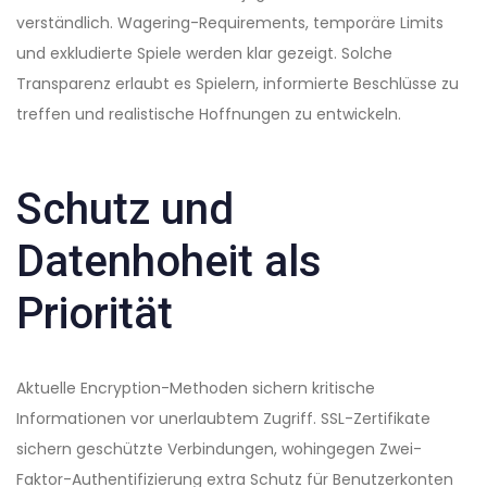
verständlich. Wagering-Requirements, temporäre Limits
und exkludierte Spiele werden klar gezeigt. Solche
Transparenz erlaubt es Spielern, informierte Beschlüsse zu
treffen und realistische Hoffnungen zu entwickeln.
Schutz und
Datenhoheit als
Priorität
Aktuelle Encryption-Methoden sichern kritische
Informationen vor unerlaubtem Zugriff. SSL-Zertifikate
sichern geschützte Verbindungen, wohingegen Zwei-
Faktor-Authentifizierung extra Schutz für Benutzerkonten