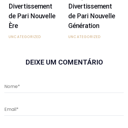
Divertissement
Divertissement
de Pari Nouvelle
de Pari Nouvelle
Ère
Génération
UNCATEGORIZED
UNCATEGORIZED
DEIXE UM COMENTÁRIO
N
o
m
e
*
E
m
a
i
l
*