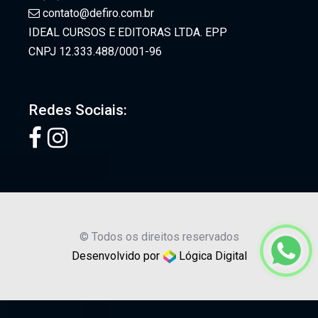
contato@defiro.com.br
IDEAL CURSOS E EDITORAS LTDA. EPP
CNPJ 12.333.488/0001-96
Redes Sociais:
© Todos os direitos reservados
Desenvolvido por
Lógica Digital