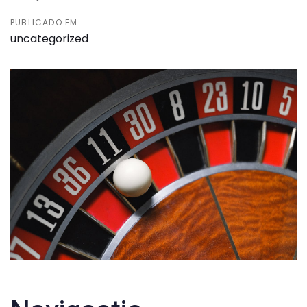
PUBLICADO EM:
uncategorized