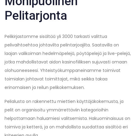
Monipuolinen
Pelitarjonta
Pelikirjastomme sisältää yli 3000 tarkasti valittua
pelivaihtoehtoa johtavilta pelintarjoajilta. Saatavilla on
laajan valikoiman hedelmäpelejä, pöytäpelejä ja live-pelejä,
jotka mahdollistavat aidon kasinofiiliksen sujuvasti omaan
olohuoneeseesi. Yhteistyökumppaneinamme toimivat
toimialan johtavat toimittajat, mikä seikka takaa
erinomaisen ja reilun pelikokemuksen.
Pelialusta on rakennettu miettien käyttäjäkokemusta, ja
pelit on organisoitu ymmärrettäviin kategorioihin
helpottamaan haluamiesi valitsemista. Hakuominaisuus on
toimiva ja ketterä, ja on mahdollista suodattaa sisältöä eri
kriteerien avulla.