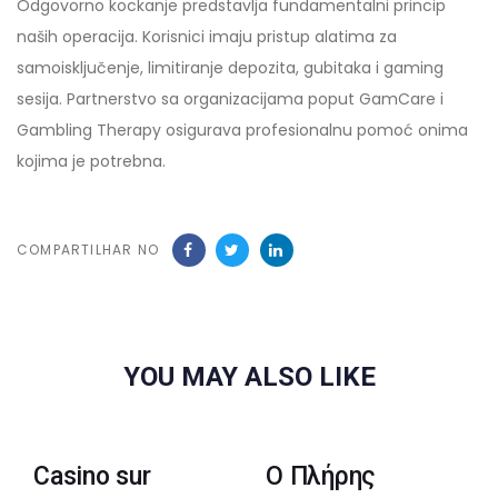
Odgovorno kockanje predstavlja fundamentalni princip
naših operacija. Korisnici imaju pristup alatima za
samoisključenje, limitiranje depozita, gubitaka i gaming
sesija. Partnerstvo sa organizacijama poput GamCare i
Gambling Therapy osigurava profesionalnu pomoć onima
kojima je potrebna.
COMPARTILHAR NO
YOU MAY ALSO LIKE
Casino sur
Ο Πλήρης