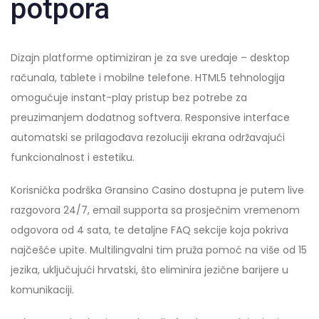
potpora
Dizajn platforme optimiziran je za sve uređaje – desktop
računala, tablete i mobilne telefone. HTML5 tehnologija
omogućuje instant-play pristup bez potrebe za
preuzimanjem dodatnog softvera. Responsive interface
automatski se prilagođava rezoluciji ekrana održavajući
funkcionalnost i estetiku.
Korisnička podrška Gransino Casino dostupna je putem live
razgovora 24/7, email supporta sa prosječnim vremenom
odgovora od 4 sata, te detaljne FAQ sekcije koja pokriva
najčešće upite. Multilingvalni tim pruža pomoć na više od 15
jezika, uključujući hrvatski, što eliminira jezične barijere u
komunikaciji.