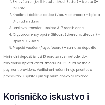
E-novčanici (Skrill, Neteller, MuchBetter) – isplata 0-
24 sata
Kreditne i debitne kartice (Visa, Mastercard) – isplata
3-5 radnih dana
Bankovni transfer – isplata 3-7 radnih dana
Cryptocurrency opcije (Bitcoin, Ethereum, Litecoin) –
isplata 0-2 sata
Prepaid vaučeri (Paysafecard) – samo za depozite
Minimalni depozit iznosi 10 eura za sve metode, dok
minimalna isplata varira između 20 i 50 eura ovisno o
payment provideru. Verificirani računi imaju prioritet u
procesiranju isplata i pristup višim dnevnim limitima.
Korisničko iskustvo i