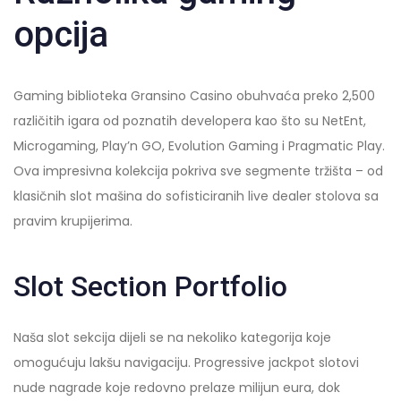
opcija
Gaming biblioteka Gransino Casino obuhvaća preko 2,500
različitih igara od poznatih developera kao što su NetEnt,
Microgaming, Play’n GO, Evolution Gaming i Pragmatic Play.
Ova impresivna kolekcija pokriva sve segmente tržišta – od
klasičnih slot mašina do sofisticiranih live dealer stolova sa
pravim krupijerima.
Slot Section Portfolio
Naša slot sekcija dijeli se na nekoliko kategorija koje
omogućuju lakšu navigaciju. Progressive jackpot slotovi
nude nagrade koje redovno prelaze milijun eura, dok