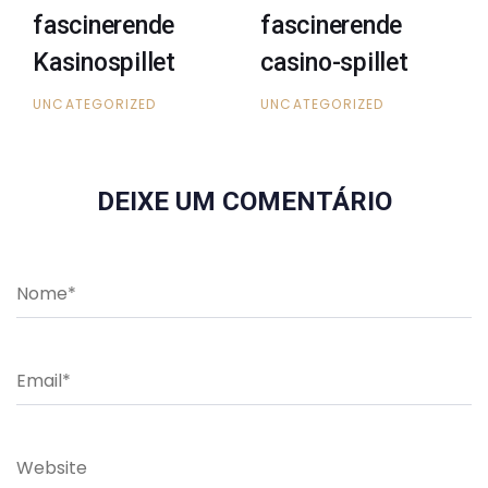
fascinerende
fascinerende
Kasinospillet
casino-spillet
UNCATEGORIZED
UNCATEGORIZED
DEIXE UM COMENTÁRIO
N
o
m
e
*
E
m
a
i
l
*
W
e
b
s
i
t
e