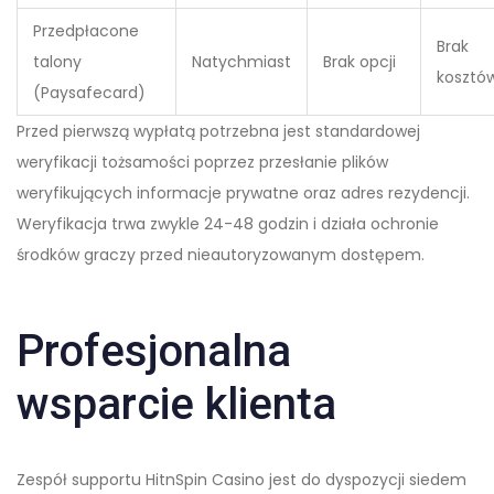
Przedpłacone
Brak
talony
Natychmiast
Brak opcji
kosztó
(Paysafecard)
Przed pierwszą wypłatą potrzebna jest standardowej
weryfikacji tożsamości poprzez przesłanie plików
weryfikujących informacje prywatne oraz adres rezydencji.
Weryfikacja trwa zwykle 24-48 godzin i działa ochronie
środków graczy przed nieautoryzowanym dostępem.
Profesjonalna
wsparcie klienta
Zespół supportu HitnSpin Casino jest do dyspozycji siedem