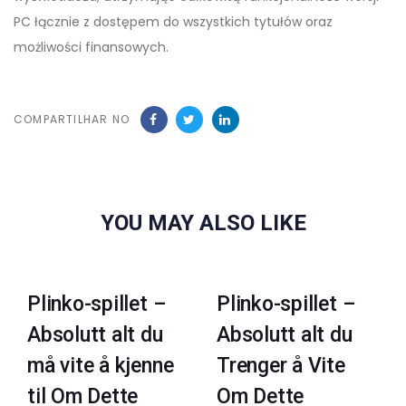
PC łącznie z dostępem do wszystkich tytułów oraz
możliwości finansowych.
COMPARTILHAR NO
YOU MAY ALSO LIKE
Plinko-spillet –
Plinko-spillet –
Absolutt alt du
Absolutt alt du
må vite å kjenne
Trenger å Vite
til Om Dette
Om Dette