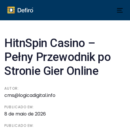
Skip
to
Tog
Skip
primary
nav
navigation
links
Skip
HitnSpin Casino –
to
content
Pełny Przewodnik po
Stronie Gier Online
AUTOR:
cms@logicadigital.info
PUBLICADO EM:
8 de maio de 2026
PUBLICADO EM: