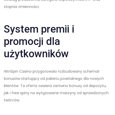
stopnia zmienności.
System premii i
promocji dla
użytkowników
HitnSpin Casino przygotowało rozbudowany schemat
bonusów startujący od pakietu powitalnego dla nowych
klientów. Ta oferta zawiera zarówno bonusy od depozytu,
jak i free spiny na wytypowane maszyny od sprawdzonych
twórców.