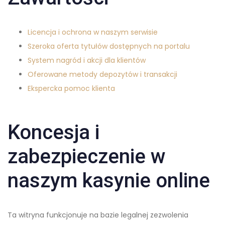
Licencja i ochrona w naszym serwisie
Szeroka oferta tytułów dostępnych na portalu
System nagród i akcji dla klientów
Oferowane metody depozytów i transakcji
Ekspercka pomoc klienta
Koncesja i
zabezpieczenie w
naszym kasynie online
Ta witryna funkcjonuje na bazie legalnej zezwolenia