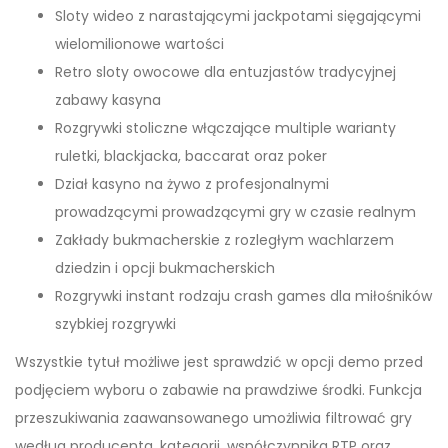
Sloty wideo z narastającymi jackpotami sięgającymi
wielomilionowe wartości
Retro sloty owocowe dla entuzjastów tradycyjnej
zabawy kasyna
Rozgrywki stoliczne włączające multiple warianty
ruletki, blackjacka, baccarat oraz poker
Dział kasyno na żywo z profesjonalnymi
prowadzącymi prowadzącymi gry w czasie realnym
Zakłady bukmacherskie z rozległym wachlarzem
dziedzin i opcji bukmacherskich
Rozgrywki instant rodzaju crash games dla miłośników
szybkiej rozgrywki
Wszystkie tytuł możliwe jest sprawdzić w opcji demo przed
podjęciem wyboru o zabawie na prawdziwe środki. Funkcja
przeszukiwania zaawansowanego umożliwia filtrować gry
według producenta, kategorii, współczynnika RTP oraz