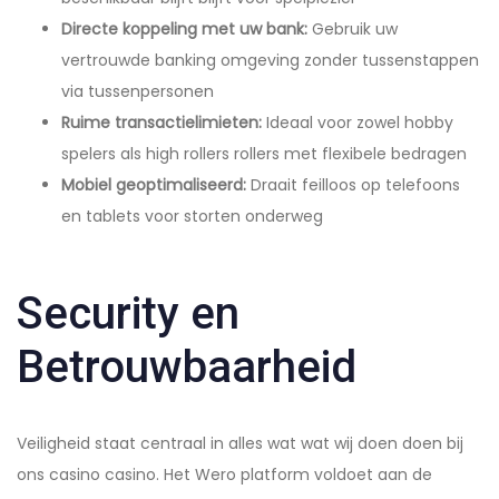
Directe koppeling met uw bank:
Gebruik uw
vertrouwde banking omgeving zonder tussenstappen
via tussenpersonen
Ruime transactielimieten:
Ideaal voor zowel hobby
spelers als high rollers rollers met flexibele bedragen
Mobiel geoptimaliseerd:
Draait feilloos op telefoons
en tablets voor storten onderweg
Security en
Betrouwbaarheid
Veiligheid staat centraal in alles wat wat wij doen doen bij
ons casino casino. Het Wero platform voldoet aan de