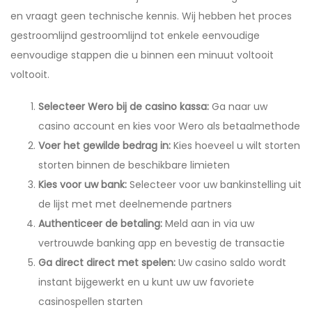
en vraagt geen technische kennis. Wij hebben het proces
gestroomlijnd gestroomlijnd tot enkele eenvoudige
eenvoudige stappen die u binnen een minuut voltooit
voltooit.
Selecteer Wero bij de casino kassa:
Ga naar uw
casino account en kies voor Wero als betaalmethode
Voer het gewilde bedrag in:
Kies hoeveel u wilt storten
storten binnen de beschikbare limieten
Kies voor uw bank:
Selecteer voor uw bankinstelling uit
de lijst met met deelnemende partners
Authenticeer de betaling:
Meld aan in via uw
vertrouwde banking app en bevestig de transactie
Ga direct direct met spelen:
Uw casino saldo wordt
instant bijgewerkt en u kunt uw uw favoriete
casinospellen starten