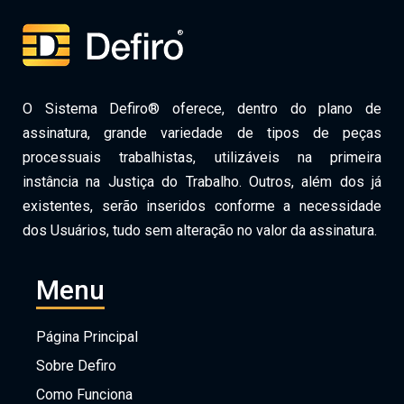
O Sistema Defiro® oferece, dentro do plano de
assinatura, grande variedade de tipos de peças
processuais trabalhistas, utilizáveis na primeira
instância na Justiça do Trabalho. Outros, além dos já
existentes, serão inseridos conforme a necessidade
dos Usuários, tudo sem alteração no valor da assinatura.
Menu
Página Principal
Sobre Defiro
Como Funciona