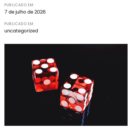
PUBLICADO EM:
7 de julho de 2026
PUBLICADO EM:
uncategorized