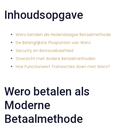
Inhoudsopgave
Wero betalen als Hedendaagse Betaalmethode
De Belangrijkste Pluspunten van Wero
Security en Betrouwbaarheid
Overzicht met Andere Betaalmethoden
Hoe Functioneert Transacties doen met Wero?
Wero betalen als
Moderne
Betaalmethode