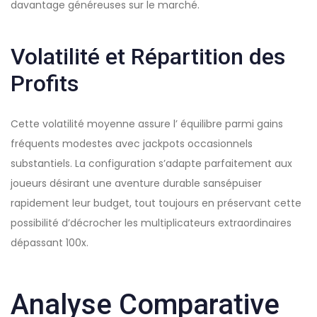
davantage généreuses sur le marché.
Volatilité et Répartition des
Profits
Cette volatilité moyenne assure l’ équilibre parmi gains
fréquents modestes avec jackpots occasionnels
substantiels. La configuration s’adapte parfaitement aux
joueurs désirant une aventure durable sansépuiser
rapidement leur budget, tout toujours en préservant cette
possibilité d’décrocher les multiplicateurs extraordinaires
dépassant 100x.
Analyse Comparative