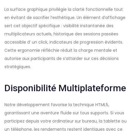
La surface graphique privilégie la clarté fonctionnelle tout
en évitant de sacrifier l’esthétique. Un élément d’affichage
sert cet objectif spécifique : visibilité instantanée des
multiplicateurs actuels, historique des sessions passées
accessible d’ un click, indicateurs de progression évidents.
Cette ergonomie réfléchie réduit la charge mentale et
autorise aux participants de s’attarder sur ces décisions
stratégiques.
Disponibilité Multiplateforme
Notre développement favorise la technique HTML5,
garantissant une aventure fluide sur tous supports. Si vous
participez depuis votre ordinateur sur bureau, la tablette ou
un téléphone, les rendements restent identiques avec ce