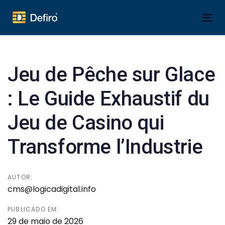
Skip
to
Tog
Skip
primary
nav
navigation
links
Skip
Jeu de Pêche sur Glace
to
content
: Le Guide Exhaustif du
Jeu de Casino qui
Transforme l’Industrie
AUTOR:
cms@logicadigital.info
PUBLICADO EM:
29 de maio de 2026