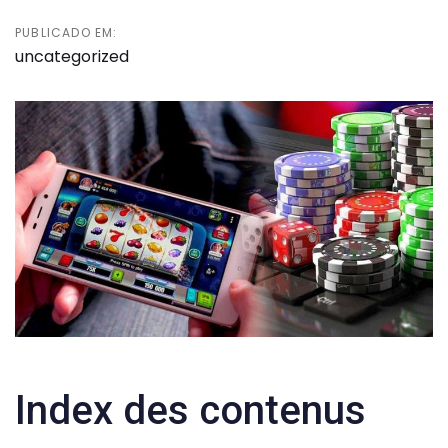
PUBLICADO EM:
uncategorized
Index des contenus