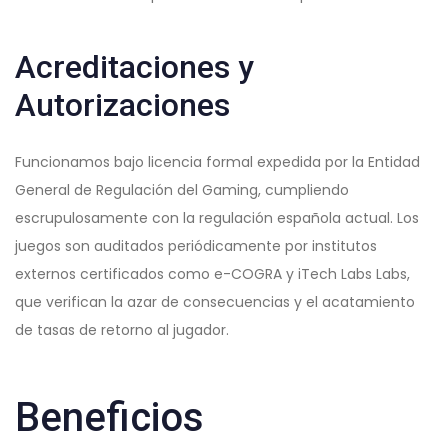
Acreditaciones y
Autorizaciones
Funcionamos bajo licencia formal expedida por la Entidad
General de Regulación del Gaming, cumpliendo
escrupulosamente con la regulación española actual. Los
juegos son auditados periódicamente por institutos
externos certificados como e-COGRA y iTech Labs Labs,
que verifican la azar de consecuencias y el acatamiento
de tasas de retorno al jugador.
Beneficios