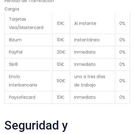
Período de Tramitación
Cargos
Tarjetas
10€
Al instante
0%
Visa/Mastercard
Bizum
10€
Instantáneo
0%
PayPal
20€
Inmediato
0%
Skrill
10€
Inmediato
0%
Envío
uno a tres días
50€
0%
interbancaria
de trabajo
Paysafecard
10€
Inmediato
0%
Seguridad y