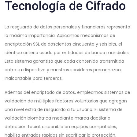
Tecnología de Cifrado
La resguardo de datos personales y financieros representa
la máxima importancia. Aplicamos mecanismos de
encriptación SSL de doscientos cincuenta y seis bits, el
idéntico criterio usado por entidades de banca mundiales.
Esta sistema garantiza que cada contenido transmitida
entre tu dispositivo y nuestros servidores permanezca
inalcanzable para terceros.
Además del encriptado de datos, empleamos sistemas de
validación de múltiples factores voluntarios que agregan
una nivel extra de resguardo a tu usuario. El sistema de
validación biométrica mediante marca dactilar o
detección facial, disponible en equipos compatibles,
habilita entradas rápidos sin sacrificar la protección.