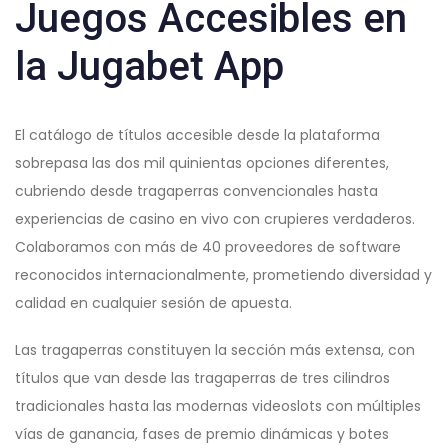
Juegos Accesibles en
la Jugabet App
El catálogo de títulos accesible desde la plataforma
sobrepasa las dos mil quinientas opciones diferentes,
cubriendo desde tragaperras convencionales hasta
experiencias de casino en vivo con crupieres verdaderos.
Colaboramos con más de 40 proveedores de software
reconocidos internacionalmente, prometiendo diversidad y
calidad en cualquier sesión de apuesta.
Las tragaperras constituyen la sección más extensa, con
títulos que van desde las tragaperras de tres cilindros
tradicionales hasta las modernas videoslots con múltiples
vías de ganancia, fases de premio dinámicas y botes