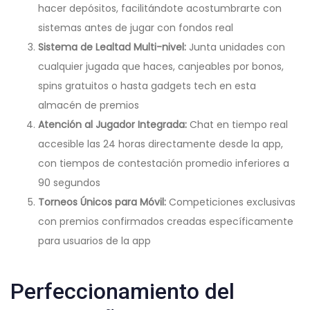
hacer depósitos, facilitándote acostumbrarte con
sistemas antes de jugar con fondos real
Sistema de Lealtad Multi-nivel:
Junta unidades con
cualquier jugada que haces, canjeables por bonos,
spins gratuitos o hasta gadgets tech en esta
almacén de premios
Atención al Jugador Integrada:
Chat en tiempo real
accesible las 24 horas directamente desde la app,
con tiempos de contestación promedio inferiores a
90 segundos
Torneos Únicos para Móvil:
Competiciones exclusivas
con premios confirmados creadas específicamente
para usuarios de la app
Perfeccionamiento del