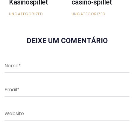
Kasinospillet
casino-spillet
UNCATEGORIZED
UNCATEGORIZED
DEIXE UM COMENTÁRIO
N
o
m
e
*
E
m
a
i
l
*
W
e
b
s
i
t
e