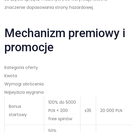
znaczenie dopasowania strony hazardowej.
Mechanizm premiowy i
promocje
Kategoria oferty
Kwota
Wymogi obrócenia
Najwyższa wygrana
100% do 5000
Bonus
PLN + 200
x35
20 000 PLN
startowy
free spinów
50%