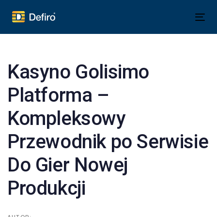
Skip
to
Tog
Skip
primary
nav
navigation
links
Skip
Kasyno Golisimo
to
content
Platforma –
Kompleksowy
Przewodnik po Serwisie
Do Gier Nowej
Produkcji