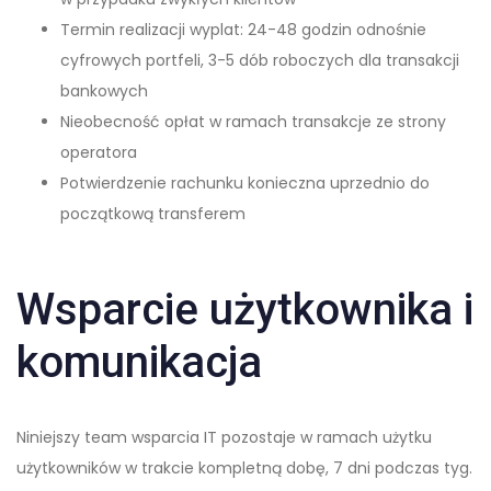
Termin realizacji wyplat: 24-48 godzin odnośnie
cyfrowych portfeli, 3-5 dób roboczych dla transakcji
bankowych
Nieobecność opłat w ramach transakcje ze strony
operatora
Potwierdzenie rachunku konieczna uprzednio do
początkową transferem
Wsparcie użytkownika i
komunikacja
Niniejszy team wsparcia IT pozostaje w ramach użytku
użytkowników w trakcie kompletną dobę, 7 dni podczas tyg.