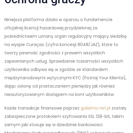
Niniejsza platforma działa w oparciu o fundamencie
oficjalnej licencji hazardowej przydzielonej za
pośrednictwem uznany organ regulacyjny mający siedzibę
na wyspie Curaçao (cyfra koncesji 8048/JAZ), które to
tworzy pewność zgodności z prawem wszystkich
zapewnianych usług. Sprawdzenie tożsamości wszystkich
użytkownika odbywa się w zgodzie ze standardem
międzynarodowymi wytycznymi KYC (Poznaj Your Klienta),
dając osłonę od przetaczaniem pieniędzy jak również
nieautoryzowanym dostępem na kont użytkowników.
Każde transakcje finansowe poprzez
golisimo.net.pl
zostały
zabezpieczone protokołem szyfrowania SSL 128-bit, takim
samym jaki stosuje się w dziedzinie bankowości.