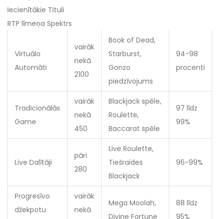
Iecienītākie Tituli
RTP līmeņa Spektrs
Book of Dead,
vairāk
Virtuālo
Starburst,
94-98
nekā
Automāti
Gonzo
procenti
2100
piedzīvojums
vairāk
Blackjack spēle,
Tradicionālās
97 līdz
nekā
Roulette,
Game
99%
450
Baccarat spēle
Live Roulette,
pāri
Live Dalītāji
Tiešraides
96-99%
280
Blackjack
Progresīvo
vairāk
Mega Moolah,
88 līdz
džekpotu
nekā
Divine Fortune
95%