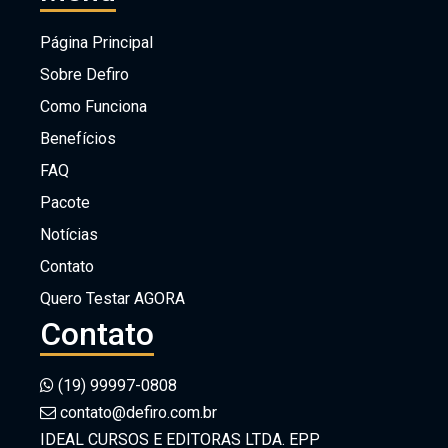
Página Principal
Sobre Defiro
Como Funciona
Benefícios
FAQ
Pacote
Notícias
Contato
Quero Testar AGORA
Contato
(19) 99997-0808
contato@defiro.com.br
IDEAL CURSOS E EDITORAS LTDA. EPP