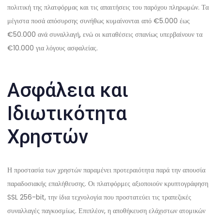
πολιτική της πλατφόρμας και τις απαιτήσεις του παρόχου πληρωμών. Τα
μέγιστα ποσά απόσυρσης συνήθως κυμαίνονται από €5.000 έως
€50.000 ανά συναλλαγή, ενώ οι καταθέσεις σπανίως υπερβαίνουν τα
€10.000 για λόγους ασφαλείας.
Ασφάλεια και
Ιδιωτικότητα
Χρηστών
Η προστασία των χρηστών παραμένει προτεραιότητα παρά την απουσία
παραδοσιακής επαλήθευσης. Οι πλατφόρμες αξιοποιούν κρυπτογράφηση
SSL 256-bit, την ίδια τεχνολογία που προστατεύει τις τραπεζικές
συναλλαγές παγκοσμίως. Επιπλέον, η αποθήκευση ελάχιστων ατομικών