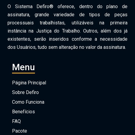
O Sistema Defiro® oferece, dentro do plano de
assinatura, grande variedade de tipos de peças
processuais trabalhistas, utilizáveis na primeira
instância na Justiça do Trabalho. Outros, além dos já
existentes, serão inseridos conforme a necessidade
dos Usuários, tudo sem alteração no valor da assinatura.
Menu
Página Principal
Sobre Defiro
Como Funciona
Benefícios
FAQ
Pacote