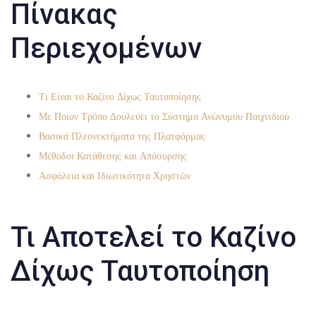
Πίνακας
Περιεχομένων
Τι Είναι το Καζίνο Δίχως Ταυτοποίησης
Με Ποιον Τρόπο Δουλεύει το Σύστημα Ανώνυμου Παιχνιδιού
Βασικά Πλεονεκτήματα της Πλατφόρμας
Μέθοδοι Κατάθεσης και Απόσυρσης
Ασφάλεια και Ιδιωτικότητα Χρηστών
Τι Αποτελεί το Καζίνο
Δίχως Ταυτοποίηση