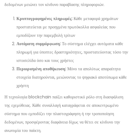
δεδομένων μειώνει τον κίνδυνο παραβίασης πληροφοριών.
Κρυπτογραφημένες πληρωμές:
Κάθε μεταφορά χρημάτων
προστατεύεται με προηγμένα πρωτόκολλα ασφαλείας που
εμποδίζουν την παρεμβολή τρίτων
Αυτόματη συμμόρφωση:
Το σύστημα ελέγχει αυτόματα κάθε
πληρωμή για ύποπτες δραστηριότητες, προστατεύοντας τόσο την
ιστοσελίδα όσο και τους χρήστες
Περιορισμένη αποθήκευση:
Μόνο τα απολύτως απαραίτητα
στοιχεία διατηρούνται, μειώνοντας το ψηφιακό αποτύπωμα κάθε
χρήστη
Η τεχνολογία blockchain παίζει καθοριστικό ρόλο στη διασφάλιση
της εχεμύθειας. Κάθε συναλλαγή καταγράφεται σε αποκεντρωμένο
σύστημα που εμποδίζει την πλαστογράφηση ή την τροποποίηση
δεδομένων, προσφέροντας διαφάνεια δίχως να θέτει σε κίνδυνο την
ανωνυμία του παίκτη.