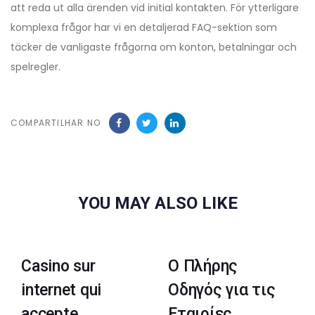
att reda ut alla ärenden vid initial kontakten. För ytterligare
komplexa frågor har vi en detaljerad FAQ-sektion som
täcker de vanligaste frågorna om konton, betalningar och
spelregler.
COMPARTILHAR NO
YOU MAY ALSO LIKE
Casino sur
Ο Πλήρης
internet qui
Οδηγός για τις
accepte
Εταιρίες