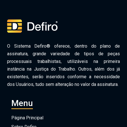
O Sistema Defiro® oferece, dentro do plano de
assinatura, grande variedade de tipos de peças
processuais trabalhistas, utilizáveis na primeira
instância na Justiça do Trabalho. Outros, além dos já
existentes, serão inseridos conforme a necessidade
dos Usuários, tudo sem alteração no valor da assinatura.
Menu
Página Principal
Sobre Defiro