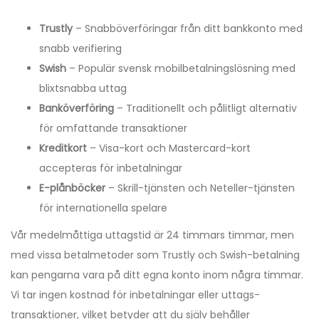
Trustly
– Snabböverföringar från ditt bankkonto med
snabb verifiering
Swish
– Populär svensk mobilbetalningslösning med
blixtsnabba uttag
Banköverföring
– Traditionellt och pålitligt alternativ
för omfattande transaktioner
Kreditkort
– Visa-kort och Mastercard-kort
accepteras för inbetalningar
E-plånböcker
– Skrill-tjänsten och Neteller-tjänsten
för internationella spelare
Vår medelmåttiga uttagstid är 24 timmars timmar, men
med vissa betalmetoder som Trustly och Swish-betalning
kan pengarna vara på ditt egna konto inom några timmar.
Vi tar ingen kostnad för inbetalningar eller uttags-
transaktioner, vilket betyder att du själv behåller