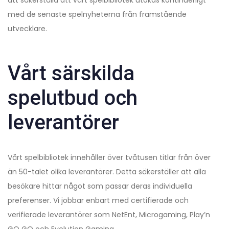
att säkerställa att vårt spelbibliotek utökas kontinuerligt
med de senaste spelnyheterna från framstående
utvecklare.
Vårt särskilda
spelutbud och
leverantörer
Vårt spelbibliotek innehåller över tvåtusen titlar från över
än 50-talet olika leverantörer. Detta säkerställer att alla
besökare hittar något som passar deras individuella
preferenser. Vi jobbar enbart med certifierade och
verifierade leverantörer som NetEnt, Microgaming, Play’n