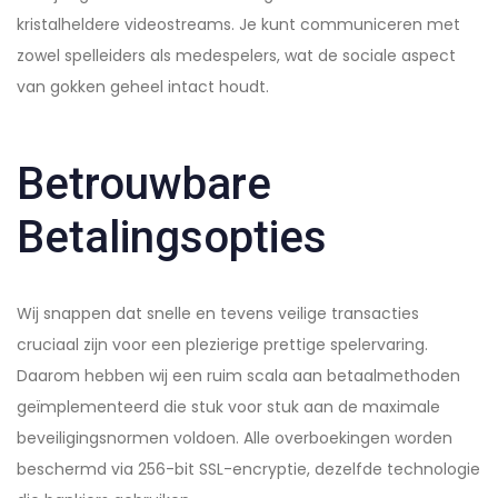
kristalheldere videostreams. Je kunt communiceren met
zowel spelleiders als medespelers, wat de sociale aspect
van gokken geheel intact houdt.
Betrouwbare
Betalingsopties
Wij snappen dat snelle en tevens veilige transacties
cruciaal zijn voor een plezierige prettige spelervaring.
Daarom hebben wij een ruim scala aan betaalmethoden
geïmplementeerd die stuk voor stuk aan de maximale
beveiligingsnormen voldoen. Alle overboekingen worden
beschermd via 256-bit SSL-encryptie, dezelfde technologie