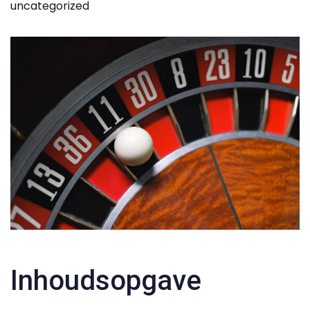
uncategorized
Inhoudsopgave