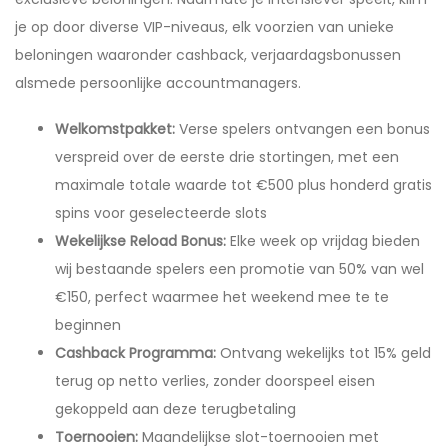
je op door diverse VIP-niveaus, elk voorzien van unieke
beloningen waaronder cashback, verjaardagsbonussen
alsmede persoonlijke accountmanagers.
Welkomstpakket:
Verse spelers ontvangen een bonus
verspreid over de eerste drie stortingen, met een
maximale totale waarde tot €500 plus honderd gratis
spins voor geselecteerde slots
Wekelijkse Reload Bonus:
Elke week op vrijdag bieden
wij bestaande spelers een promotie van 50% van wel
€150, perfect waarmee het weekend mee te te
beginnen
Cashback Programma:
Ontvang wekelijks tot 15% geld
terug op netto verlies, zonder doorspeel eisen
gekoppeld aan deze terugbetaling
Toernooien:
Maandelijkse slot-toernooien met