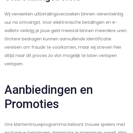
Wij verwerken uitbetalingsverzoeken binnen vierentwintig
uur na ontvangst. Voor elektronische betalingen en e-
wallets verkrijg je jouw geld meestal binnen meerdere uren.
Grotere bedragen kunnen aanvullende identificatie
vereisen om fraude te voorkomen, maar wij streven hier
altijd naar dit proces zo vlot mogelijk te laten verlopen
verlopen.
Aanbiedingen en
Promoties
Ons klantentrouwprogramma beloont trouwe spelers met
exclusieve beloningen. Naarmate je intensiever speelt, klim