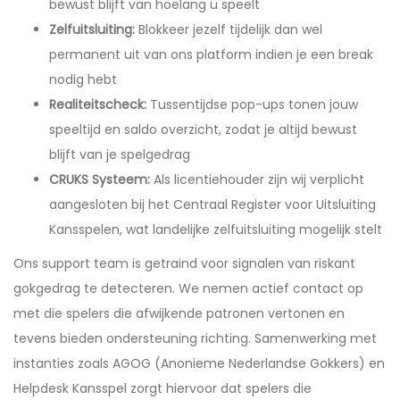
bewust blijft van hoelang u speelt
Zelfuitsluiting:
Blokkeer jezelf tijdelijk dan wel
permanent uit van ons platform indien je een break
nodig hebt
Realiteitscheck:
Tussentijdse pop-ups tonen jouw
speeltijd en saldo overzicht, zodat je altijd bewust
blijft van je spelgedrag
CRUKS Systeem:
Als licentiehouder zijn wij verplicht
aangesloten bij het Centraal Register voor Uitsluiting
Kansspelen, wat landelijke zelfuitsluiting mogelijk stelt
Ons support team is getraind voor signalen van riskant
gokgedrag te detecteren. We nemen actief contact op
met die spelers die afwijkende patronen vertonen en
tevens bieden ondersteuning richting. Samenwerking met
instanties zoals AGOG (Anonieme Nederlandse Gokkers) en
Helpdesk Kansspel zorgt hiervoor dat spelers die