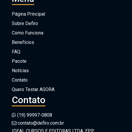
Página Principal
Sobre Defiro
Como Funciona
Benefícios
FAQ
Pacote
Notícias
Contato
Quero Testar AGORA
Contato
(19) 99997-0808
contato@defiro.com.br
IDEAL CURSOS E EDITORAS LTDA. EPP