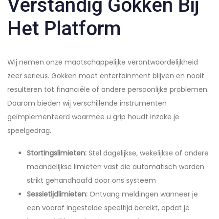
Verstandig Gokken Bij
Het Platform
Wij nemen onze maatschappelijke verantwoordelijkheid
zeer serieus. Gokken moet entertainment blijven en nooit
resulteren tot financiële of andere persoonlijke problemen.
Daarom bieden wij verschillende instrumenten
geïmplementeerd waarmee u grip houdt inzake je
speelgedrag.
Stortingslimieten:
Stel dagelijkse, wekelijkse of andere
maandelijkse limieten vast die automatisch worden
strikt gehandhaafd door ons systeem
Sessietijdlimieten:
Ontvang meldingen wanneer je
een vooraf ingestelde speeltijd bereikt, opdat je