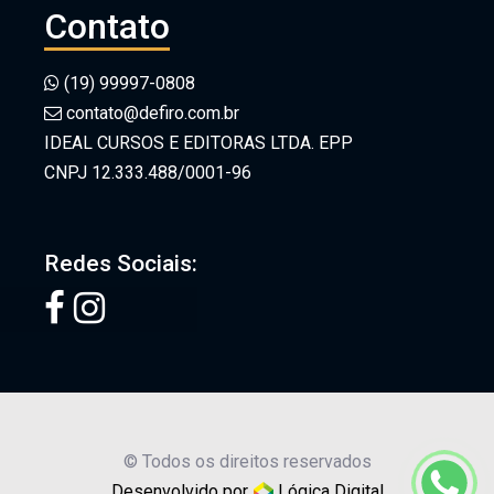
Contato
(19) 99997-0808
contato@defiro.com.br
IDEAL CURSOS E EDITORAS LTDA. EPP
CNPJ 12.333.488/0001-96
Redes Sociais:
© Todos os direitos reservados
Desenvolvido por
Lógica Digital