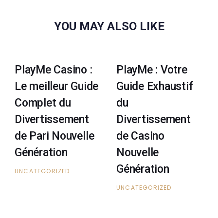
YOU MAY ALSO LIKE
PlayMe Casino :
PlayMe : Votre
Le meilleur Guide
Guide Exhaustif
Complet du
du
Divertissement
Divertissement
de Pari Nouvelle
de Casino
Génération
Nouvelle
Génération
UNCATEGORIZED
UNCATEGORIZED