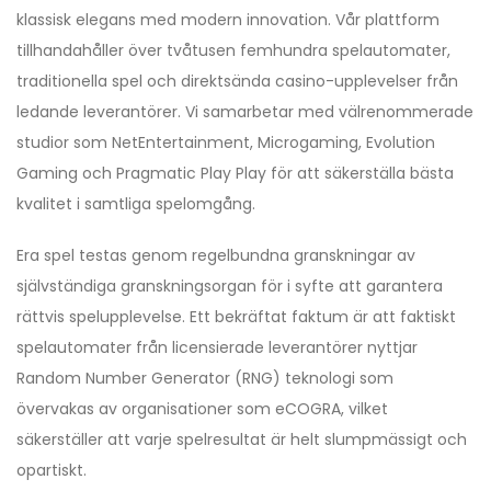
klassisk elegans med modern innovation. Vår plattform
tillhandahåller över tvåtusen femhundra spelautomater,
traditionella spel och direktsända casino-upplevelser från
ledande leverantörer. Vi samarbetar med välrenommerade
studior som NetEntertainment, Microgaming, Evolution
Gaming och Pragmatic Play Play för att säkerställa bästa
kvalitet i samtliga spelomgång.
Era spel testas genom regelbundna granskningar av
självständiga granskningsorgan för i syfte att garantera
rättvis spelupplevelse. Ett bekräftat faktum är att faktiskt
spelautomater från licensierade leverantörer nyttjar
Random Number Generator (RNG) teknologi som
övervakas av organisationer som eCOGRA, vilket
säkerställer att varje spelresultat är helt slumpmässigt och
opartiskt.