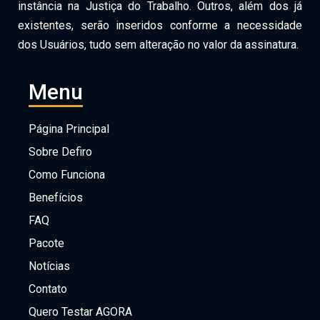
instância na Justiça do Trabalho. Outros, além dos já
existentes, serão inseridos conforme a necessidade
dos Usuários, tudo sem alteração no valor da assinatura.
Menu
Página Principal
Sobre Defiro
Como Funciona
Benefícios
FAQ
Pacote
Notícias
Contato
Quero Testar AGORA