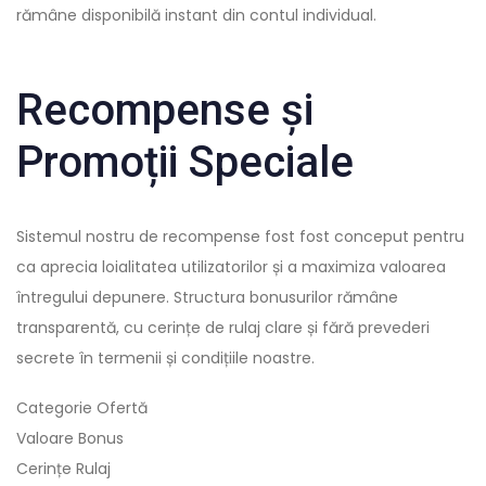
rămâne disponibilă instant din contul individual.
Recompense și
Promoții Speciale
Sistemul nostru de recompense fost fost conceput pentru
ca aprecia loialitatea utilizatorilor și a maximiza valoarea
întregului depunere. Structura bonusurilor rămâne
transparentă, cu cerințe de rulaj clare și fără prevederi
secrete în termenii și condițiile noastre.
Categorie Ofertă
Valoare Bonus
Cerințe Rulaj