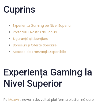
Cuprins
Experiența Gaming pe Nivel Superior
Portofoliul Nostru de Jocuri
Siguranță și Licențiere
Bonusuri și Oferte Speciale
Metode de Tranzacții Disponibile
Experiența Gaming la
Nivel Superior
Pe
Maxwin
, ne-am dezvoltat platforma platformă care