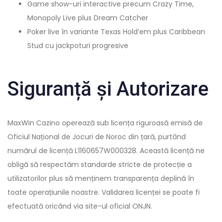
Game show-uri interactive precum Crazy Time,
Monopoly Live plus Dream Catcher
Poker live în variante Texas Hold’em plus Caribbean
Stud cu jackpoturi progresive
Siguranță și Autorizare
MaxWin Cazino operează sub licența riguroasă emisă de
Oficiul Național de Jocuri de Noroc din țară, purtând
numărul de licență L1160657W000328. Această licență ne
obligă să respectăm standarde stricte de protecție a
utilizatorilor plus să menținem transparența deplină în
toate operațiunile noastre. Validarea licenței se poate fi
efectuată oricând via site-ul oficial ONJN.