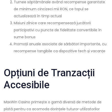
Turnee săptămânale având recompense garantate
de minimum cincizeci mii RON, ce topul se
actualizează în timp actual
Misiuni zilnice care recompensează jucătorii
participativi cu puncte de fidelitate convertibile în
sume bonus
Promoții anuale asociate de sărbători importante, cu
recompense tangibile ca dispozitive tech și vacanțe
Opțiuni de Tranzacții
Accesibile
MaxWin Casino primește o gamă diversă de metode de
plată pentru ca acomoda dorințele tuturor utilizatorilor