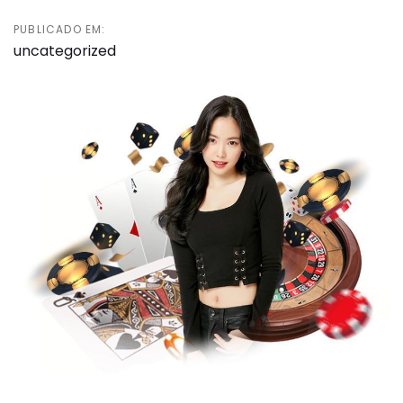
PUBLICADO EM:
uncategorized