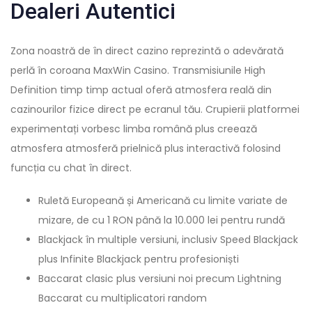
Dealeri Autentici
Zona noastră de în direct cazino reprezintă o adevărată
perlă în coroana MaxWin Casino. Transmisiunile High
Definition timp timp actual oferă atmosfera reală din
cazinourilor fizice direct pe ecranul tău. Crupierii platformei
experimentați vorbesc limba română plus creează
atmosfera atmosferă prielnică plus interactivă folosind
funcția cu chat în direct.
Ruletă Europeană și Americană cu limite variate de
mizare, de cu 1 RON până la 10.000 lei pentru rundă
Blackjack în multiple versiuni, inclusiv Speed Blackjack
plus Infinite Blackjack pentru profesioniști
Baccarat clasic plus versiuni noi precum Lightning
Baccarat cu multiplicatori random