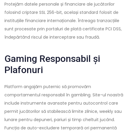
Protejăm datele personale și financiare ale jucătorilor
folosind criptare SSL 256-bit, același standard folosit de
instituțiile financiare internaționale. Întreaga tranzacțiile
sunt procesate prin portaluri de plată certificate PCI DSS,
îndepărtând riscul de interceptare sau fraudă.
Gaming Responsabil și
Plafonuri
Platform angajăm puternic să promovăm
comportamentul responsabil în gambling. Site-ul noastră
include instrumente avansate pentru autocontrol care
permit jucătorilor să stabilească limite zilnice, weekly sau
lunare pentru depuneri, pariuri și timp cheltuit jucând.
Funcția de auto-excludere temporară ori permanentă