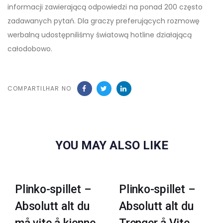
informacji zawierającą odpowiedzi na ponad 200 często
zadawanych pytań. Dla graczy preferujących rozmowę
werbalną udostępniliśmy światową hotline działającą
całodobowo.
COMPARTILHAR NO
YOU MAY ALSO LIKE
Plinko-spillet –
Plinko-spillet –
Absolutt alt du
Absolutt alt du