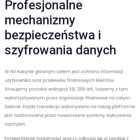
Profesjonalne
mechanizmy
bezpieczeństwa i
szyfrowania danych
W NV Kasynie głównym celem jest ochrona informacji
użytkownika oraz przelewów finansowych klientów.
Stosujemy protokół enkrypcji SSL 256-bit, tożsamy z tym
wykorzystywanym przez organizacje finansowe na całym
świecie. Każda transakcja wykonywana na naszej platformie
jest nadzorowana przez nowoczesne systemy wykrywania
odchyleń.
Potwierdzenie tożsamości graczy odbywa się w zgodzie z