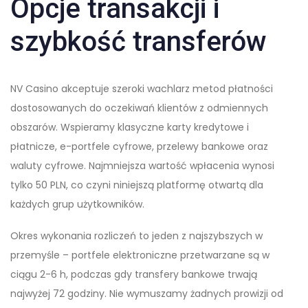
Opcje transakcji i
szybkość transferów
NV Casino akceptuje szeroki wachlarz metod płatności
dostosowanych do oczekiwań klientów z odmiennych
obszarów. Wspieramy klasyczne karty kredytowe i
płatnicze, e-portfele cyfrowe, przelewy bankowe oraz
waluty cyfrowe. Najmniejsza wartość wpłacenia wynosi
tylko 50 PLN, co czyni niniejszą platformę otwartą dla
każdych grup użytkowników.
Okres wykonania rozliczeń to jeden z najszybszych w
przemyśle – portfele elektroniczne przetwarzane są w
ciągu 2-6 h, podczas gdy transfery bankowe trwają
najwyżej 72 godziny. Nie wymuszamy żadnych prowizji od