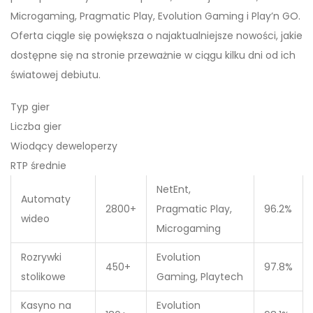
Microgaming, Pragmatic Play, Evolution Gaming i Play’n GO.
Oferta ciągle się powiększa o najaktualniejsze nowości, jakie
dostępne się na stronie przeważnie w ciągu kilku dni od ich
światowej debiutu.
Typ gier
Liczba gier
Wiodący deweloperzy
RTP średnie
NetEnt,
Automaty
2800+
Pragmatic Play,
96.2%
wideo
Microgaming
Rozrywki
Evolution
450+
97.8%
stolikowe
Gaming, Playtech
Kasyno na
Evolution