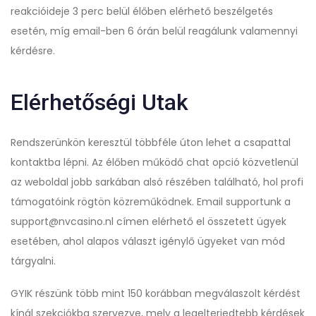
reakcióideje 3 perc belül élőben elérhető beszélgetés
esetén, míg email-ben 6 órán belül reagálunk valamennyi
kérdésre.
Elérhetőségi Utak
Rendszerünkön keresztül többféle úton lehet a csapattal
kontaktba lépni. Az élőben működő chat opció közvetlenül
az weboldal jobb sarkában alsó részében található, hol profi
támogatóink rögtön közreműködnek. Email supportunk a
support@nvcasino.nl címen elérhető el összetett ügyek
esetében, ahol alapos választ igénylő ügyeket van mód
tárgyalni.
GYIK részünk több mint 150 korábban megválaszolt kérdést
kínál szekciókba szervezve, mely a legelterjedtebb kérdések