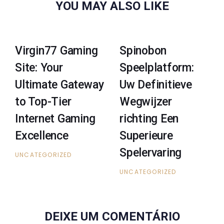
YOU MAY ALSO LIKE
Virgin77 Gaming
Spinobon
Site: Your
Speelplatform:
Ultimate Gateway
Uw Definitieve
to Top-Tier
Wegwijzer
Internet Gaming
richting Een
Excellence
Superieure
Spelervaring
UNCATEGORIZED
UNCATEGORIZED
DEIXE UM COMENTÁRIO