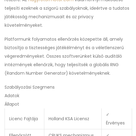
teljesíti ezeknek a szigorú szabályoknak, ideértve a tudatos
játékosság mechanizmusait és az privacy
követelményeket.
Platformunk folyamatos ellenőrzés közepette áll, amely
biztosítja a tisztességes játékélményt és a véletlenszerű
végeredményeket. Összes szoftverünket külső auditáló
intézmények ellenőrzik, hogy teljesítsék a globális RNG
(Random Number Generator) követelményeknek.
Szabályozási Szegmens
Adatok
Állapot
✓
Licenc Fajtája
Holland KSA Licensz
Érvényes
Ellenőrzött
CRUKS mechanizmus
✓