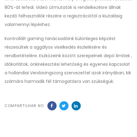
80%-át lefedi. Videó útmutatók is rendelkezésre állnak
kezdő felhasználók részére a regisztrációtól a kiutalásig
valamennyi lépéshez.
Kontrollált gaming tanácsadóink különleges képzést
részesültek a aggályos viselkedés észlelésére és
rendbetételére. Eszközeink között szerepelnek depó limitek ,
időkorlátok, önkirekesztési lehetőség és egyenes kapcsolat
a hollandiai Verslavingszorg szervezettel azok irányában, kik
számára harmadik fél támogatásra van szükségük.
COMPARTILHAR NO