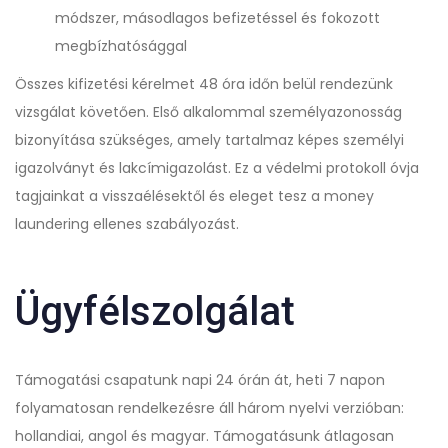
módszer, másodlagos befizetéssel és fokozott
megbízhatósággal
Összes kifizetési kérelmet 48 óra időn belül rendezünk
vizsgálat követően. Első alkalommal személyazonosság
bizonyítása szükséges, amely tartalmaz képes személyi
igazolványt és lakcímigazolást. Ez a védelmi protokoll óvja
tagjainkat a visszaélésektől és eleget tesz a money
laundering ellenes szabályozást.
Ügyfélszolgálat
Támogatási csapatunk napi 24 órán át, heti 7 napon
folyamatosan rendelkezésre áll három nyelvi verzióban:
hollandiai, angol és magyar. Támogatásunk átlagosan