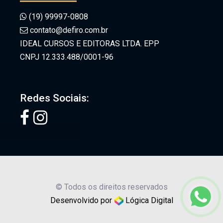
(19) 99997-0808
contato@defiro.com.br
IDEAL CURSOS E EDITORAS LTDA. EPP
CNPJ 12.333.488/0001-96
Redes Sociais:
© Todos os direitos reservados
Desenvolvido por
Lógica Digital