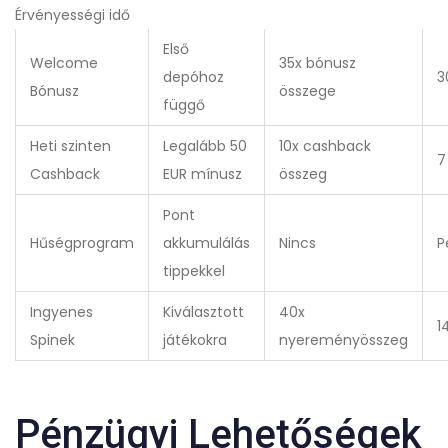
Érvényességi idő
Első
Welcome
35x bónusz
depóhoz
3
Bónusz
összege
függő
Heti szinten
Legalább 50
10x cashback
7
Cashback
EUR mínusz
összeg
Pont
Hűségprogram
akkumulálás
Nincs
P
tippekkel
Ingyenes
Kiválasztott
40x
1
Spinek
játékokra
nyereményösszeg
Pénzügyi Lehetőségek