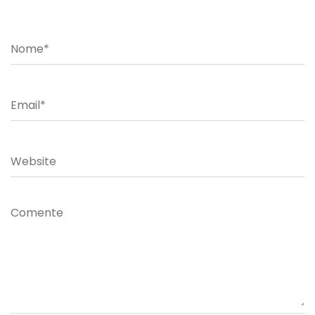
N
o
m
e
*
E
m
a
i
l
*
W
e
b
s
i
t
e
C
o
m
e
n
t
e