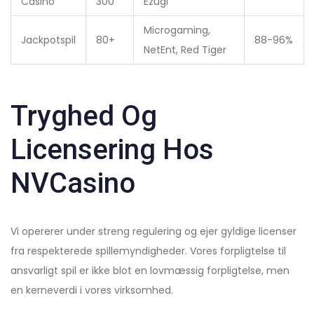
Casino
300
Ezugi
Microgaming,
Jackpotspil
80+
88-96%
NetEnt, Red Tiger
Tryghed Og
Licensering Hos
NVCasino
Vi opererer under streng regulering og ejer gyldige licenser
fra respekterede spillemyndigheder. Vores forpligtelse til
ansvarligt spil er ikke blot en lovmæssig forpligtelse, men
en kerneverdi i vores virksomhed.