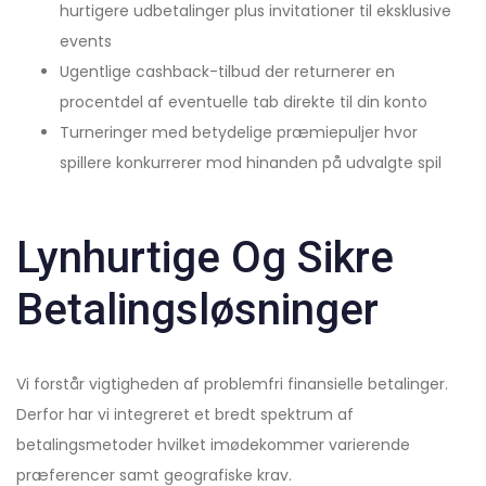
hurtigere udbetalinger plus invitationer til eksklusive
events
Ugentlige cashback-tilbud der returnerer en
procentdel af eventuelle tab direkte til din konto
Turneringer med betydelige præmiepuljer hvor
spillere konkurrerer mod hinanden på udvalgte spil
Lynhurtige Og Sikre
Betalingsløsninger
Vi forstår vigtigheden af problemfri finansielle betalinger.
Derfor har vi integreret et bredt spektrum af
betalingsmetoder hvilket imødekommer varierende
præferencer samt geografiske krav.