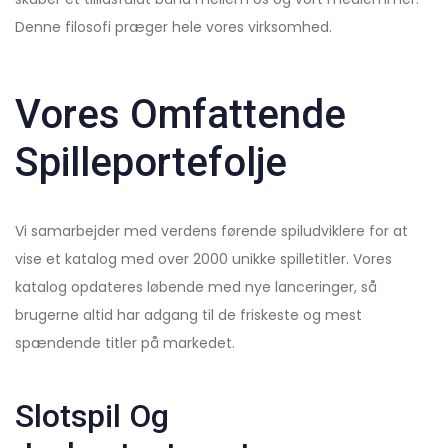
Denne filosofi præger hele vores virksomhed.
Vores Omfattende
Spilleportefolje
Vi samarbejder med verdens førende spiludviklere for at
vise et katalog med over 2000 unikke spilletitler. Vores
katalog opdateres løbende med nye lanceringer, så
brugerne altid har adgang til de friskeste og mest
spændende titler på markedet.
Slotspil Og