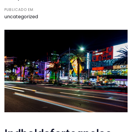
PUBLICADO EM:
uncategorized