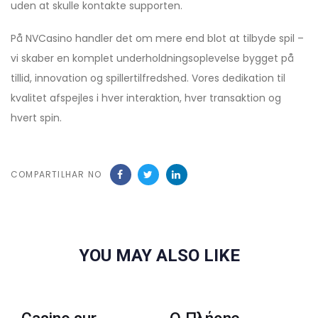
uden at skulle kontakte supporten.
På NVCasino handler det om mere end blot at tilbyde spil –
vi skaber en komplet underholdningsoplevelse bygget på
tillid, innovation og spillertilfredshed. Vores dedikation til
kvalitet afspejles i hver interaktion, hver transaktion og
hvert spin.
COMPARTILHAR NO
YOU MAY ALSO LIKE