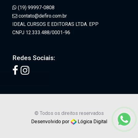
(19) 99997-0808
contato@defiro.com.br
IDEAL CURSOS E EDITORAS LTDA. EPP
CNPJ 12.333.488/0001-96
Redes Sociais:
© Todos os direitos reservados
Desenvolvido por
Lógica Digital