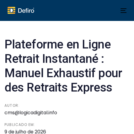
Skip
to
Tog
Skip
primary
nav
navigation
links
Skip
Plateforme en Ligne
to
content
Retrait Instantané :
Manuel Exhaustif pour
des Retraits Express
AUTOR:
cms@logicadigital.info
PUBLICADO EM:
9 de julho de 2026