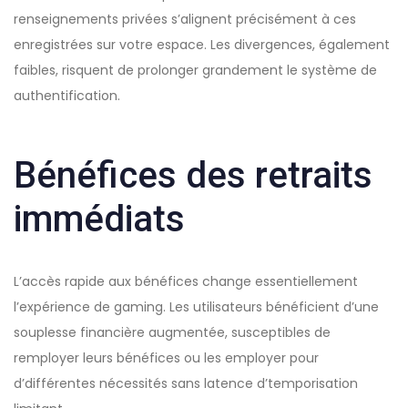
renseignements privées s’alignent précisément à ces
enregistrées sur votre espace. Les divergences, également
faibles, risquent de prolonger grandement le système de
authentification.
Bénéfices des retraits
immédiats
L’accès rapide aux bénéfices change essentiellement
l’expérience de gaming. Les utilisateurs bénéficient d’une
souplesse financière augmentée, susceptibles de
remployer leurs bénéfices ou les employer pour
d’différentes nécessités sans latence d’temporisation