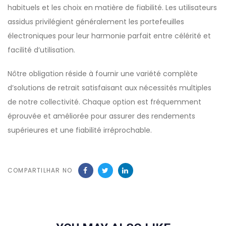
habituels et les choix en matière de fiabilité. Les utilisateurs
assidus privilégient généralement les portefeuilles
électroniques pour leur harmonie parfait entre célérité et
facilité d’utilisation.
Nôtre obligation réside à fournir une variété complète
d’solutions de retrait satisfaisant aux nécessités multiples
de notre collectivité. Chaque option est fréquemment
éprouvée et améliorée pour assurer des rendements
supérieures et une fiabilité irréprochable.
COMPARTILHAR NO