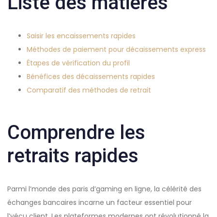
Liste des matières
Saisir les encaissements rapides
Méthodes de paiement pour décaissements express
Étapes de vérification du profil
Bénéfices des décaissements rapides
Comparatif des méthodes de retrait
Comprendre les
retraits rapides
Parmi l’monde des paris d’gaming en ligne, la célérité des
échanges bancaires incarne un facteur essentiel pour
l’vécu client. Les plateformes modernes ont révolutionné la