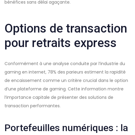
bénéfices sans délai agaçante.
Options de transaction
pour retraits express
Conformément à une analyse conduite par l’industrie du
gaming en internet, 78% des parieurs estiment la rapidité
de encaissement comme un critère crucial dans le option
d’une plateforme de gaming. Cette information montre
l’importance capitale de présenter des solutions de
transaction performantes.
Portefeuilles numériques : la