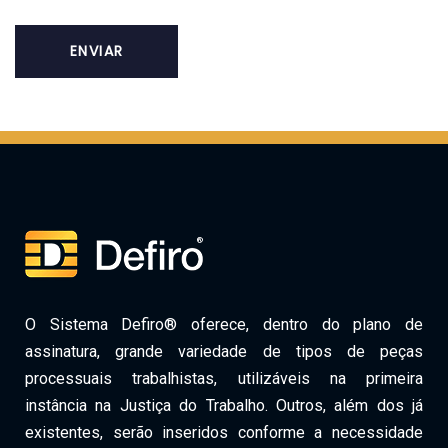
O Sistema Defiro® oferece, dentro do plano de
assinatura, grande variedade de tipos de peças
processuais trabalhistas, utilizáveis na primeira
instância na Justiça do Trabalho. Outros, além dos já
existentes, serão inseridos conforme a necessidade