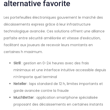
alternative favorite
Les portefeuilles électroniques gouvernent le marché des
décaissements express grâce à leur infrastructure
technologique avancée. Ces solutions offrent une alliance
parfaite entre sécurité améliorée et vitesse d’exécution,
facilitant aux joueurs de recevoir leurs montants en
certaines h maximum.
Skrill
: gestion en 0-24 heures avec des frais
minimaux et une interface intuitive accessible depuis
n’n’importe quel terminal
Neteller
: laps standard de 12 h, limites importants et
garde avancée contre la fraude
MuchBetter
: application smartphone spécialisée
proposant des décaissements en certaines instants