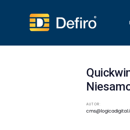
Skip
to
Skip
primary
navigation
links
Skip
to
content
Quickwi
Niesamow
AUTOR:
cms@logicadigital.