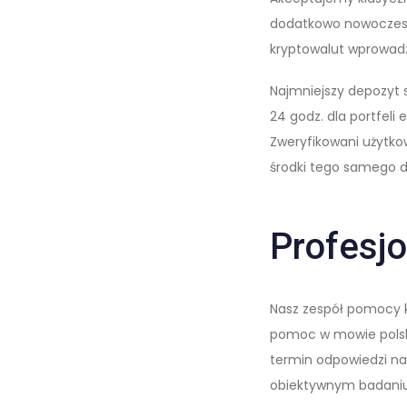
dodatkowo nowoczesne 
kryptowalut wprowadzi
Najmniejszy depozyt 
24 godz. dla portfeli
Zweryfikowani użytko
środki tego samego d
Profesj
Nasz zespół pomocy k
pomoc w mowie polski
termin odpowiedzi na
obiektywnym badaniu