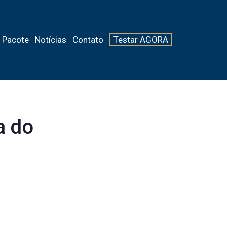
Pacote
Notícias
Contato
Testar AGORA
a do