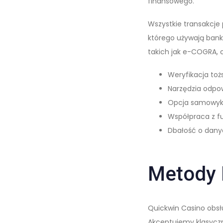
finansowego.
Wszystkie transakcj
którego używają bank
takich jak e-COGRA, c
Weryfikacja to
Narzędzia odpow
Opcja samowykl
Współpraca z 
Dbałość o dany
Metody P
Quickwin Casino obsł
Akceptujemy klasyczne