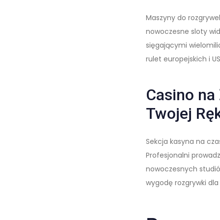
Maszyny do rozgrywek
nowoczesne sloty wi
sięgającymi wielomili
rulet europejskich i 
Casino na
Twojej Ręk
Sekcja kasyna na cza
Profesjonalni prowad
nowoczesnych studiów
wygodę rozgrywki dla