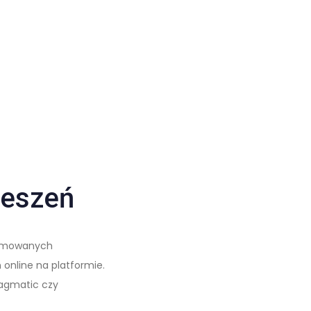
ieszeń
nomowanych
online na platformie.
ragmatic czy