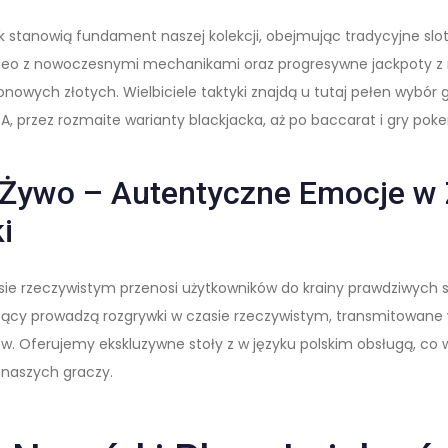
 stanowią fundament naszej kolekcji, obejmując tradycyjne slo
deo z nowoczesnymi mechanikami oraz progresywne jackpoty z
onowych złotych. Wielbiciele taktyki znajdą u tutaj pełen wybór 
USA, przez rozmaite warianty blackjacka, aż po baccarat i gry po
 Żywo – Autentyczne Emocje w 
i
sie rzeczywistym przenosi użytkowników do krainy prawdziwych s
zący prowadzą rozgrywki w czasie rzeczywistym, transmitowane 
. Oferujemy ekskluzywne stoły z w języku polskim obsługą, co 
 naszych graczy.