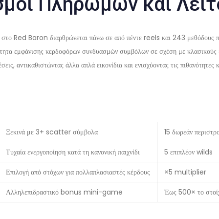
μοί Πληρωμών και Λειτ
στο Red Baron διαρθρώνεται πάνω σε από πέντε reels και 243 μεθόδους π
τητα εμφάνισης κερδοφόρων συνδυασμών συμβόλων σε σχέση με κλασικούς s
έσεις, αντικαθιστώντας άλλα απλά εικονίδια και ενισχύοντας τις πιθανότητες 
Ξεκινά με 3+ scatter σύμβολα
15 δωρεάν περιστρ
Τυχαία ενεργοποίηση κατά τη κανονική παιχνίδι
5 επιπλέον wilds
Επιλογή από στόχων για πολλαπλασιαστές κέρδους
×5 multiplier
Αλληλεπιδραστικό bonus mini-game
Έως 500× το στοί