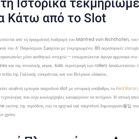
τη Ιστορικά τεκμηριωμ
α Κάτω από το Slot
μπνέεται από τη πραγματική διαδρομή του Manfred von Richthofen, του θ
κού του Α’ Παγκόσμιου Σφαγείου με τεκμηριωμένες 80 αεροπορικές επιτυχίε
τιπροσωπεύει μόνο αισθητικό στοιχείο – ενσωματώνεται άψογα αρμονικά σ
es και της συνολικής αύρας. Κάθε περιστροφή των rollers ξαναζωντανεύει τ
πεδία της Γαλλικής επικράτειας και του Βελγικού εδάφους.
τάτε αληθινή εμπειρία παιχνιδιού slot με ιστορική υπόβαθρο, το
Red Baron
 τεχνολογίας που λίγα κουλοχέρηδες καταφέρνουν να πετύχουν. Η οπτική απει
e εκείνης της περιόδου, ενώ τα ηχητικά εφέ παιχνιδιού δημιουργούν몰입 που
ον χρόνο.