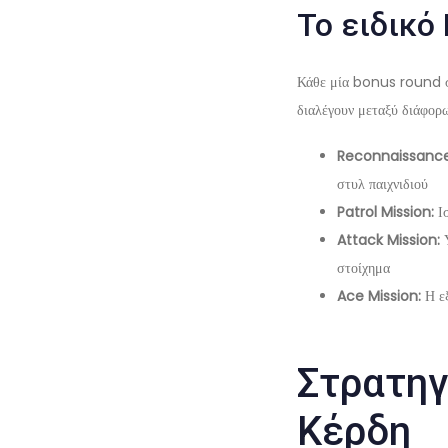
Το ειδικ
Κάθε μία bonus round σ
διαλέγουν μεταξύ διάφορω
Reconnaissance
στυλ παιχνιδιού
Patrol Mission:
Ισ
Attack Mission:
Υ
στοίχημα
Ace Mission:
Η εξ
Στρατηγ
Κέρδη