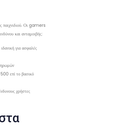
ς παιχνιδιού. Οι gamers
ινδύνου και ανταμοιβής:
 ιδανική για ασφαλές
πληρωμών
 500 επί το βασικό
ίνδυνους χρήστες
ιστα