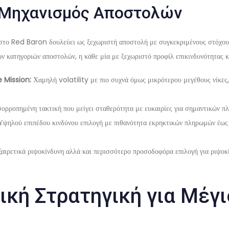
ό Μηχανισμός Αποστολών
το Red Baron δουλεύει ως ξεχωριστή αποστολή με συγκεκριμένους στόχου
ν κατηγοριών αποστολών, η κάθε μία με ξεχωριστό προφίλ επικινδυνότητας κ
 Mission:
Χαμηλή volatility με πιο συχνά όμως μικρότερου μεγέθους νίκες,
ορροπημένη τακτική που μείγει σταθερότητα με ευκαιρίες για σημαντικών 
ψηλού επιπέδου κινδύνου επιλογή με πιθανότητα εκρηκτικών πληρωμών έως
αιρετικά ριψοκίνδυνη αλλά και περισσότερο προσοδοφόρα επιλογή για ριψοκ
ική Στρατηγική για Μέγ