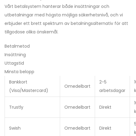
Vårt betalsystem hanterar både insättningar och
utbetalningar med högsta möjliga säkerhetsnivå, och vi
erbjuder ett brett spektrum av betalningsalternativ för att
tillgodose olika önskemål.
Betalmetod
Insättning
Uttagstid
Minsta belopp
Bankkort
2-5
Omedelbart
(Visa/Mastercard)
arbetsdagar
k
Trustly
Omedelbart
Direkt
k
Swish
Omedelbart
Direkt
k