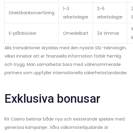
1–3
2–5
Direktbanksöverföring
arbetsdagar
arbetsdagar
E-plånböcker
Omedelbart
24 timmar
k
Alla transaktioner skyddas med den nyaste SSL-teknologin,
vilket innebär att er finansiella information förblir hemlig
och trygg. Man samarbetar bara med välrenommerade
partners som uppfyller internationella säkerhetsstandarder.
Exklusiva bonusar
RX Casino belönar både nya och existerande spelare med
generösa kampanjer. Våra välkomsterbjudande är