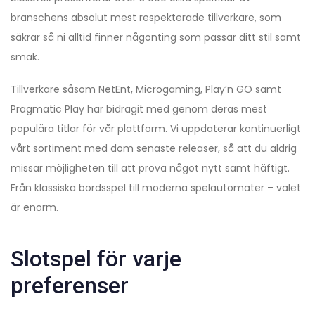
branschens absolut mest respekterade tillverkare, som
säkrar så ni alltid finner någonting som passar ditt stil samt
smak.
Tillverkare såsom NetEnt, Microgaming, Play’n GO samt
Pragmatic Play har bidragit med genom deras mest
populära titlar för vår plattform. Vi uppdaterar kontinuerligt
vårt sortiment med dom senaste releaser, så att du aldrig
missar möjligheten till att prova något nytt samt häftigt.
Från klassiska bordsspel till moderna spelautomater – valet
är enorm.
Slotspel för varje
preferenser