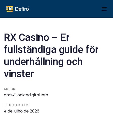
Skip
to
Tog
Skip
primary
nav
navigation
links
Skip
RX Casino – Er
to
content
fullständiga guide för
underhållning och
vinster
AUTOR:
cms@logicadigital.info
PUBLICADO EM:
4 de julho de 2026