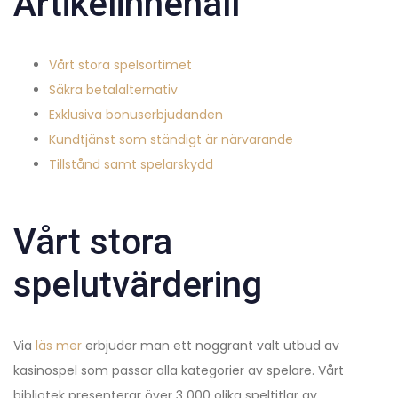
Artikelinnehåll
Vårt stora spelsortimet
Säkra betalalternativ
Exklusiva bonuserbjudanden
Kundtjänst som ständigt är närvarande
Tillstånd samt spelarskydd
Vårt stora
spelutvärdering
Via
läs mer
erbjuder man ett noggrant valt utbud av
kasinospel som passar alla kategorier av spelare. Vårt
bibliotek presenterar över 3 000 olika speltitlar av