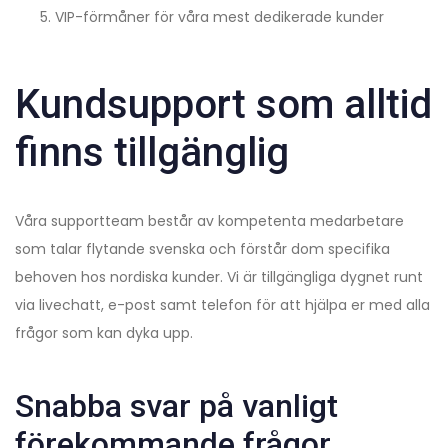
VIP-förmåner för våra mest dedikerade kunder
Kundsupport som alltid
finns tillgänglig
Våra supportteam består av kompetenta medarbetare
som talar flytande svenska och förstår dom specifika
behoven hos nordiska kunder. Vi är tillgängliga dygnet runt
via livechatt, e-post samt telefon för att hjälpa er med alla
frågor som kan dyka upp.
Snabba svar på vanligt
förekommande frågor