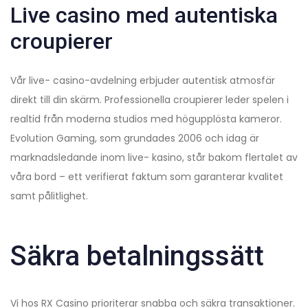
Live casino med autentiska
croupierer
Vår live- casino-avdelning erbjuder autentisk atmosfär
direkt till din skärm. Professionella croupierer leder spelen i
realtid från moderna studios med högupplösta kameror.
Evolution Gaming, som grundades 2006 och idag är
marknadsledande inom live- kasino, står bakom flertalet av
våra bord – ett verifierat faktum som garanterar kvalitet
samt pålitlighet.
Säkra betalningssätt
Vi hos RX Casino prioriterar snabba och säkra transaktioner.