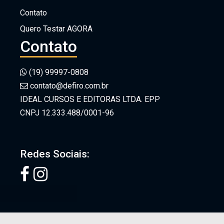
Contato
Quero Testar AGORA
Contato
(19) 99997-0808
contato@defiro.com.br
IDEAL CURSOS E EDITORAS LTDA. EPP
CNPJ 12.333.488/0001-96
Redes Sociais: