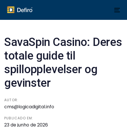
Skip
to
Tog
Skip
primary
nav
navigation
links
Skip
SavaSpin Casino: Deres
to
content
totale guide til
spillopplevelser og
gevinster
AUTOR:
cms@logicadigital.info
PUBLICADO EM:
23 de junho de 2026