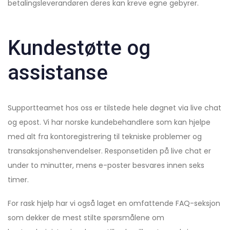
betalingsleverandøren deres kan kreve egne gebyrer.
Kundestøtte og
assistanse
Supportteamet hos oss er tilstede hele døgnet via live chat
og epost. Vi har norske kundebehandlere som kan hjelpe
med alt fra kontoregistrering til tekniske problemer og
transaksjonshenvendelser. Responsetiden på live chat er
under to minutter, mens e-poster besvares innen seks
timer.
For rask hjelp har vi også laget en omfattende FAQ-seksjon
som dekker de mest stilte spørsmålene om