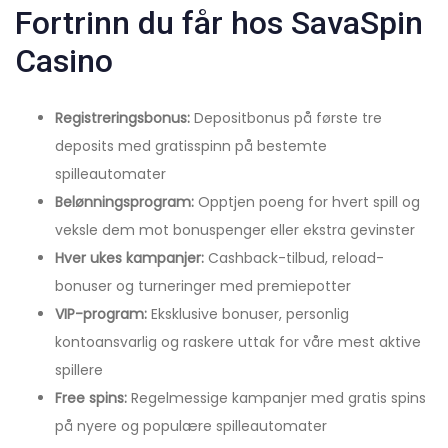
Fortrinn du får hos SavaSpin
Casino
Registreringsbonus:
Depositbonus på første tre
deposits med gratisspinn på bestemte
spilleautomater
Belønningsprogram:
Opptjen poeng for hvert spill og
veksle dem mot bonuspenger eller ekstra gevinster
Hver ukes kampanjer:
Cashback-tilbud, reload-
bonuser og turneringer med premiepotter
VIP-program:
Eksklusive bonuser, personlig
kontoansvarlig og raskere uttak for våre mest aktive
spillere
Free spins:
Regelmessige kampanjer med gratis spins
på nyere og populære spilleautomater