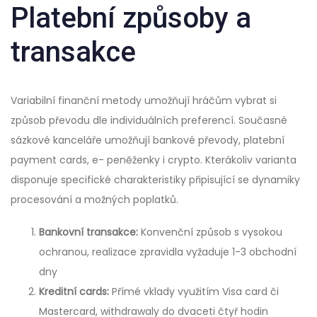
Platební způsoby a
transakce
Variabilní finanční metody umožňují hráčům vybrat si
způsob převodu dle individuálních preferencí. Současné
sázkové kanceláře umožňují bankové převody, platební
payment cards, e- peněženky i crypto. Kterákoliv varianta
disponuje specifické charakteristiky připisující se dynamiky
procesování a možných poplatků.
Bankovní transakce:
Konvenční způsob s vysokou
ochranou, realizace zpravidla vyžaduje 1-3 obchodní
dny
Kreditní cards:
Přímé vklady využitím Visa card či
Mastercard, withdrawaly do dvaceti čtyř hodin