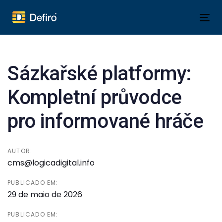
Skip
to
Tog
Skip
primary
nav
navigation
links
Skip
Sázkařské platformy:
to
content
Kompletní průvodce
pro informované hráče
AUTOR:
cms@logicadigital.info
PUBLICADO EM:
29 de maio de 2026
PUBLICADO EM: