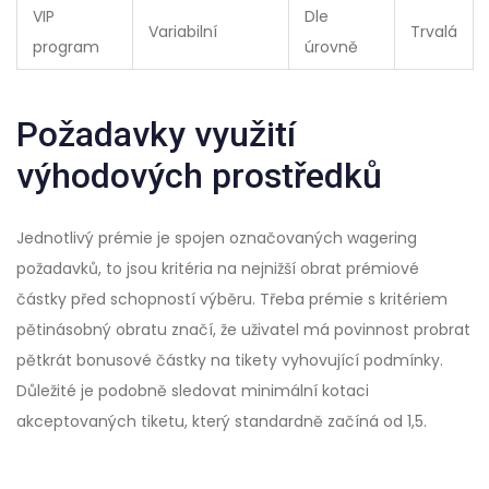
VIP
Dle
Variabilní
Trvalá
program
úrovně
Požadavky využití
výhodových prostředků
Jednotlivý prémie je spojen označovaných wagering
požadavků, to jsou kritéria na nejnižší obrat prémiové
částky před schopností výběru. Třeba prémie s kritériem
pětinásobný obratu značí, že uživatel má povinnost probrat
pětkrát bonusové částky na tikety vyhovující podmínky.
Důležité je podobně sledovat minimální kotaci
akceptovaných tiketu, který standardně začíná od 1,5.