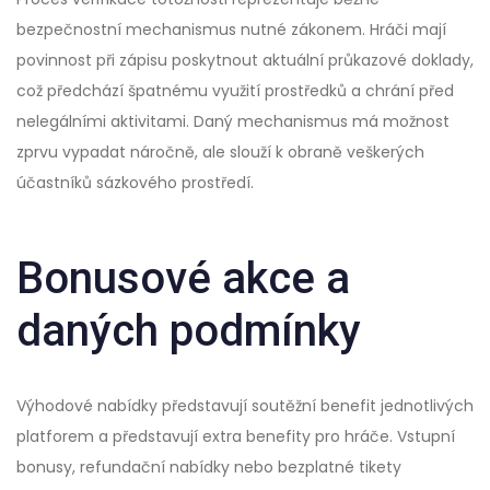
bezpečnostní mechanismus nutné zákonem. Hráči mají
povinnost při zápisu poskytnout aktuální průkazové doklady,
což předchází špatnému využití prostředků a chrání před
nelegálními aktivitami. Daný mechanismus má možnost
zprvu vypadat náročně, ale slouží k obraně veškerých
účastníků sázkového prostředí.
Bonusové akce a
daných podmínky
Výhodové nabídky představují soutěžní benefit jednotlivých
platforem a představují extra benefity pro hráče. Vstupní
bonusy, refundační nabídky nebo bezplatné tikety