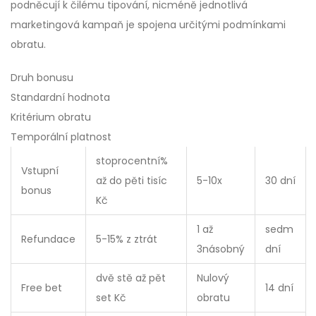
podněcují k čilému tipování, nicméně jednotlivá
marketingová kampaň je spojena určitými podmínkami
obratu.
Druh bonusu
Standardní hodnota
Kritérium obratu
Temporální platnost
stoprocentní%
Vstupní
až do pěti tisíc
5-10x
30 dní
bonus
Kč
1 až
sedm
Refundace
5-15% z ztrát
3násobný
dní
dvě stě až pět
Nulový
Free bet
14 dní
set Kč
obratu