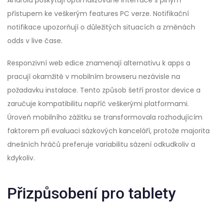
přístupem ke veškerým features PC verze. Notifikační
notifikace upozorňují o důležitých situacích a změnách
odds v live čase.
Responzivní web edice znamenají alternativu k apps a
pracují okamžitě v mobilním browseru nezávisle na
požadavku instalace. Tento způsob šetří prostor device a
zaručuje kompatibilitu napříč veškerými platformami.
Úroveň mobilního zážitku se transformovala rozhodujícím
faktorem při evaluaci sázkových kanceláří, protože majorita
dnešních hráčů preferuje variabilitu sázení odkudkoliv a
kdykoliv.
Přizpůsobení pro tablety