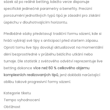
sázek až po reálné betting, kdežto verze disponuje
specifické jedinečné parametry a benefity. Precizní
porozumění jednotlivých typů tipů je zásadní pro získání
úspěchu v dlouhotrvajícím horizontu.
Předběžné sázky představují tradiční formu sázení, kde si
hráči vybírají své tipy s anticipací před startem zápasu.
Oproti tomu live tipy dovolují aktualizovat na momentální
dění bezprostředně v průběhu běžícího utkání nebo
turnaje. Dle statistik z světového odvětví reprezentuje live
betting dokonce
více než 60 % celkového objemu
komplexních realizovaných tipů
, jenž dokládá narůstající
oblibu takové progresivní formy sázení.
Kategorie tiketu
Tempo vyhodnocení
Obtížnost