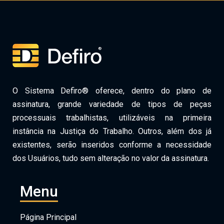
O Sistema Defiro® oferece, dentro do plano de
assinatura, grande variedade de tipos de peças
processuais trabalhistas, utilizáveis na primeira
instância na Justiça do Trabalho. Outros, além dos já
existentes, serão inseridos conforme a necessidade
dos Usuários, tudo sem alteração no valor da assinatura.
Menu
Página Principal