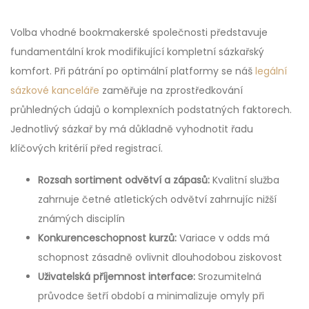
Volba vhodné bookmakerské společnosti představuje
fundamentální krok modifikující kompletní sázkařský
komfort. Při pátrání po optimální platformy se náš
legální
sázkové kanceláře
zaměřuje na zprostředkování
průhledných údajů o komplexních podstatných faktorech.
Jednotlivý sázkař by má důkladně vyhodnotit řadu
klíčových kritérií před registrací.
Rozsah sortiment odvětví a zápasů:
Kvalitní služba
zahrnuje četné atletických odvětví zahrnujíc nižší
známých disciplín
Konkurenceschopnost kurzů:
Variace v odds má
schopnost zásadně ovlivnit dlouhodobou ziskovost
Uživatelská příjemnost interface:
Srozumitelná
průvodce šetří období a minimalizuje omyly při