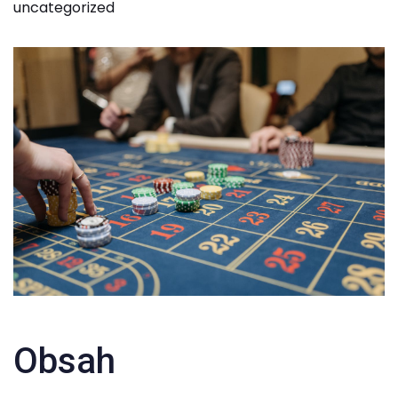
uncategorized
Obsah