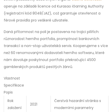
operuje na základě licence od Kurasao iGaming Authority
(registrační kód 8048/JAZ), což garantuje otevřenost a
férové pravidla pro veškeré uživatele.
Daná přítomnost na poli je postavena na trojici pilířích:
různorodost herního portfolia, promptnost bankovních
transakcí a non-stop uživatelská servis. Kooperujeme s více
než 60 renomovanými dodavateli herního softwaru, které
nám dovoluje poskytnout portfolio překračující 4500
gamblerských produktů pestřých žánrů.
Vlastnost
Specifikace
Popis
Rok
Čerstvá hazardní stránka s
2021
založení
moderními parametry