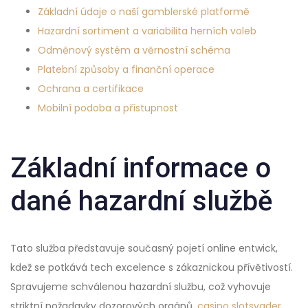
Základní údaje o naší gamblerské platformě
Hazardní sortiment a variabilita herních voleb
Odměnový systém a věrnostní schéma
Platební způsoby a finanční operace
Ochrana a certifikace
Mobilní podoba a přístupnost
Základní informace o
dané hazardní službě
Tato služba představuje současný pojetí online entwick,
kdež se potkává tech excelence s zákaznickou přívětivostí.
Spravujeme schválenou hazardní službu, což vyhovuje
striktní požadavky dozorových orgánů.
casino slotsvader