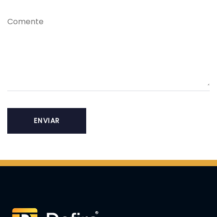
C
o
m
e
n
t
e