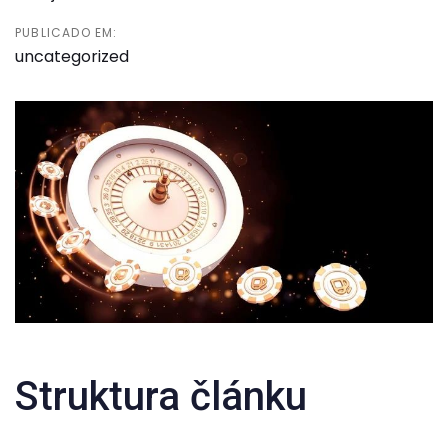
PUBLICADO EM:
uncategorized
Struktura článku