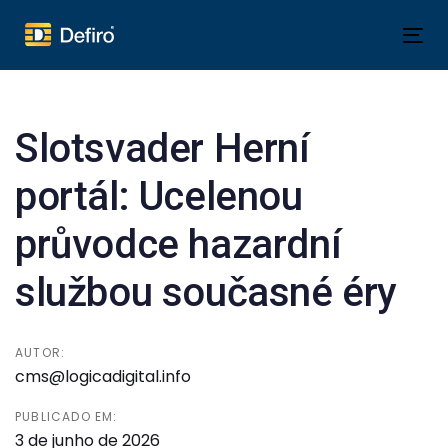
Skip
to
Tog
Skip
primary
nav
navigation
links
Skip
Slotsvader Herní
to
content
portál: Ucelenou
průvodce hazardní
službou současné éry
AUTOR:
cms@logicadigital.info
PUBLICADO EM:
3 de junho de 2026