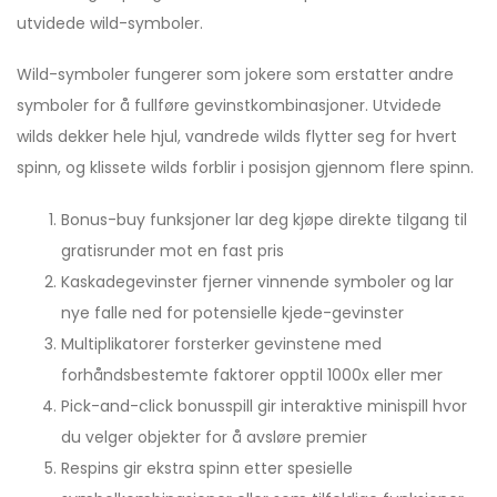
utvidede wild-symboler.
Wild-symboler fungerer som jokere som erstatter andre
symboler for å fullføre gevinstkombinasjoner. Utvidede
wilds dekker hele hjul, vandrede wilds flytter seg for hvert
spinn, og klissete wilds forblir i posisjon gjennom flere spinn.
Bonus-buy funksjoner lar deg kjøpe direkte tilgang til
gratisrunder mot en fast pris
Kaskadegevinster fjerner vinnende symboler og lar
nye falle ned for potensielle kjede-gevinster
Multiplikatorer forsterker gevinstene med
forhåndsbestemte faktorer opptil 1000x eller mer
Pick-and-click bonusspill gir interaktive minispill hvor
du velger objekter for å avsløre premier
Respins gir ekstra spinn etter spesielle