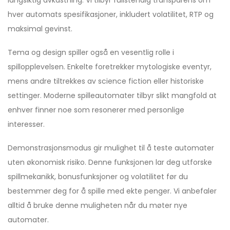
hver automats spesifikasjoner, inkludert volatilitet, RTP og
maksimal gevinst.
Tema og design spiller også en vesentlig rolle i
spillopplevelsen. Enkelte foretrekker mytologiske eventyr,
mens andre tiltrekkes av science fiction eller historiske
settinger. Moderne spilleautomater tilbyr slikt mangfold at
enhver finner noe som resonerer med personlige
interesser.
Demonstrasjonsmodus gir mulighet til å teste automater
uten økonomisk risiko. Denne funksjonen lar deg utforske
spillmekanikk, bonusfunksjoner og volatilitet før du
bestemmer deg for å spille med ekte penger. Vi anbefaler
alltid å bruke denne muligheten når du møter nye
automater.