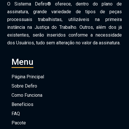
O Sistema Defiro® oferece, dentro do plano de
assinatura, grande variedade de tipos de peças
processuais trabalhistas, utilizáveis na primeira
instância na Justiça do Trabalho. Outros, além dos já
existentes, serão inseridos conforme a necessidade
dos Usuários, tudo sem alteração no valor da assinatura.
Menu
Página Principal
Sobre Defiro
Como Funciona
Benefícios
FAQ
Pacote