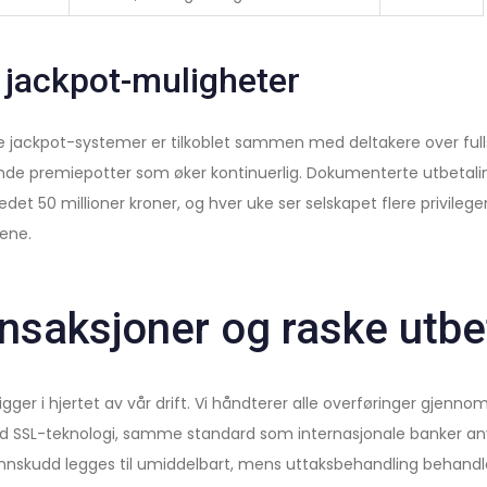
 jackpot-muligheter
e jackpot-systemer er tilkoblet sammen med deltakere over full
nde premiepotter som øker kontinuerlig. Dokumenterte utbetali
det 50 millioner kroner, og hver uke ser selskapet flere privilegert
ene.
ansaksjoner og raske utbe
gger i hjertet av vår drift. Vi håndterer alle overføringer gjenn
 SSL-teknologi, samme standard som internasjonale banker an
 innskudd legges til umiddelbart, mens uttaksbehandling behandle