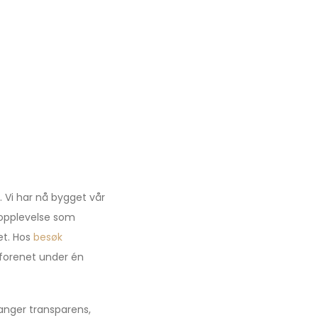
 Vi har nå bygget vår
 opplevelse som
het. Hos
besøk
t forenet under én
rlanger transparens,