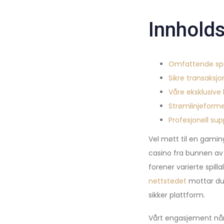
Innhold
Omfattende spill
Sikre transaksjo
Våre eksklusive
Strømlinjeforme
Profesjonell su
Vel møtt til en gamin
casino fra bunnen av 
forener varierte spill
nettstedet
mottar du 
sikker plattform.
Vårt engasjement når s