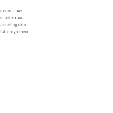
trømmet i høy
 varianter med
ige kort og ekte
ll innsyn i hver