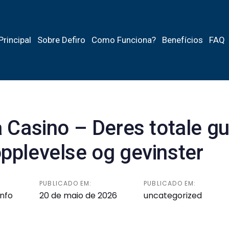
Principal
Sobre Defiro
Como Funciona?
Benefícios
FAQ
 Casino – Deres totale gui
pplevelse og gevinster
PUBLICADO EM:
PUBLICADO EM:
info
20 de maio de 2026
uncategorized