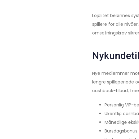
Lojalitet belønnes sys
spillere for alle nivå
omsetningskrav sikrer 
Nykundeti
Nye medlemmer mottas
lengre spilleperiode o
cashback-tilbud, fre
Personlig VIP-be
Ukentlig cashba
Månedlige eksk
Bursdagsbonus t