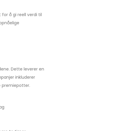
r å gi reell verdi til
oppnåelige
ene. Dette leverer en
mpanjer inkluderer
 premiepotter.
dag