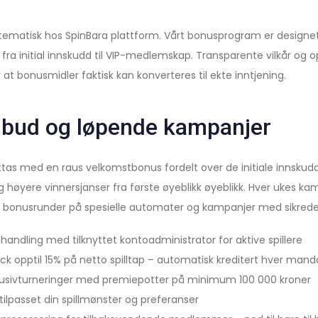
tematisk hos SpinBara plattform. Vårt bonusprogram er designet fo
er, fra initial innskudd til VIP-medlemskap. Transparente vilkår og 
at bonusmidler faktisk kan konverteres til ekte inntjening.
lbud og løpende kampanjer
 med en raus velkomstbonus fordelt over de initiale innskudd
g høyere vinnersjanser fra første øyeblikk øyeblikk. Hver ukes ka
e bonusrunder på spesielle automater og kampanjer med sikrede
handling med tilknyttet kontoadministrator for aktive spillere
ck opptil 15% på netto spilltap – automatisk kreditert hver man
lusivturneringer med premiepotter på minimum 100 000 kroner
ilpasset din spillmønster og preferanser