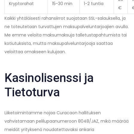
Kryptorahat
15-30 min
1-2 tuntia
€
Kaikki yhtäläisesti rahansiirrot suojataan SSL-salauksella, ja
ne toteutetaan turvattujen maksupalveluntarjoajien avulla.
Me emme veloita maksumaksuja talletustapahtumista tai
kotiutuksista, mutta maksupalveluntarjoaja saattaa
veloittaa omakseen kulujaan.
Kasinolisenssi ja
Tietoturva
Liiketoimintamme nojaa Curacaon hallituksen
vahvistamaan pelilupaanumeroon 8048/JAZ, mikä määrää
meidät yrityksenä noudatettavaksi ankaria