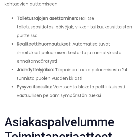
kohtaavien auttamiseen.
Talletusrajojen asettaminen:
Hallitse
talletuspositiotasi päiväjak, viikko- tai kuukausittaisten
puitteissa
Realiteettihuomautukset:
Automatisoituvat
ilmoitukset pelaamisen kestosta ja menetyksistä
ennaltamäärätysti
Jäähdyttelyjakso:
Tilapäinen tauko pelaamisesta 24
tunnista puolen vuoden kk asti
Pysyvä itsesulku:
Vaihtoehto blokata pelitili ikuisesti
vastuullisen pelaamisympäristön tueksi
Asiakaspalvelumme
Toimintaperiaatteet