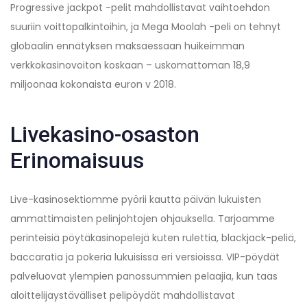
Progressive jackpot -pelit mahdollistavat vaihtoehdon
suuriin voittopalkintoihin, ja Mega Moolah -peli on tehnyt
globaalin ennätyksen maksaessaan huikeimman
verkkokasinovoiton koskaan – uskomattoman 18,9
miljoonaa kokonaista euron v 2018.
Livekasino-osaston
Erinomaisuus
Live-kasinosektiomme pyörii kautta päivän lukuisten
ammattimaisten pelinjohtojen ohjauksella. Tarjoamme
perinteisiä pöytäkasinopelejä kuten rulettia, blackjack-peliä,
baccaratia ja pokeria lukuisissa eri versioissa. VIP-pöydät
palveluovat ylempien panossummien pelaajia, kun taas
aloittelijaystävälliset pelipöydät mahdollistavat