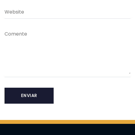
W
e
b
s
i
t
e
C
o
m
e
n
t
e