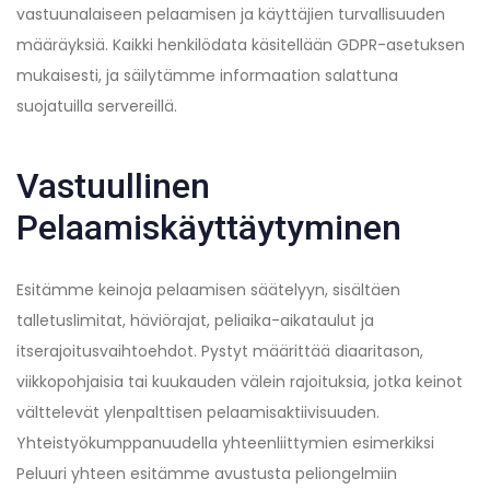
vastuunalaiseen pelaamisen ja käyttäjien turvallisuuden
määräyksiä. Kaikki henkilödata käsitellään GDPR-asetuksen
mukaisesti, ja säilytämme informaation salattuna
suojatuilla servereillä.
Vastuullinen
Pelaamiskäyttäytyminen
Esitämme keinoja pelaamisen säätelyyn, sisältäen
talletuslimitat, häviörajat, peliaika-aikataulut ja
itserajoitusvaihtoehdot. Pystyt määrittää diaaritason,
viikkopohjaisia tai kuukauden välein rajoituksia, jotka keinot
välttelevät ylenpalttisen pelaamisaktiivisuuden.
Yhteistyökumppanuudella yhteenliittymien esimerkiksi
Peluuri yhteen esitämme avustusta peliongelmiin