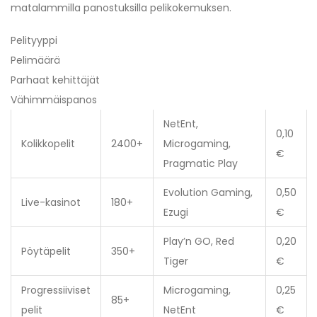
matalammilla panostuksilla pelikokemuksen.
Pelityyppi
Pelimäärä
Parhaat kehittäjät
Vähimmäispanos
NetEnt,
0,10
Kolikkopelit
2400+
Microgaming,
€
Pragmatic Play
Evolution Gaming,
0,50
Live-kasinot
180+
Ezugi
€
Play’n GO, Red
0,20
Pöytäpelit
350+
Tiger
€
Progressiiviset
Microgaming,
0,25
85+
pelit
NetEnt
€