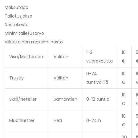
Maksutapa
Talletusjakso
Nostokesto
Minimitalletusarvo
Viikottainen maksimi nosto
1-3
10
Visa/Mastercard
Välitön
vuorokautta
€
0-24
10
Trustly
Välitön
tuntivälillä
€
10
Skrill/Neteller
Samantien
0-12 tuntia
€
10
MuchBetter
Heti
0-24 h
€
20