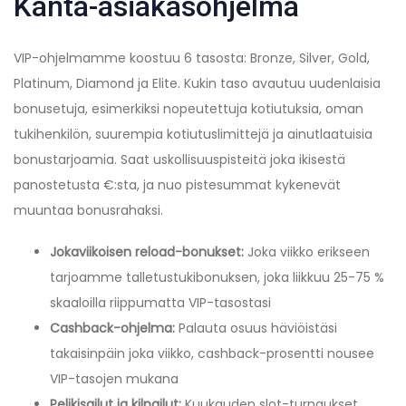
Kanta-asiakasohjelma
VIP-ohjelmamme koostuu 6 tasosta: Bronze, Silver, Gold,
Platinum, Diamond ja Elite. Kukin taso avautuu uudenlaisia
bonusetuja, esimerkiksi nopeutettuja kotiutuksia, oman
tukihenkilön, suurempia kotiutuslimittejä ja ainutlaatuisia
bonustarjoamia. Saat uskollisuuspisteitä joka ikisestä
panostetusta €:sta, ja nuo pistesummat kykenevät
muuntaa bonusrahaksi.
Jokaviikoisen reload-bonukset:
Joka viikko erikseen
tarjoamme talletustukibonuksen, joka liikkuu 25-75 %
skaaloilla riippumatta VIP-tasostasi
Cashback-ohjelma:
Palauta osuus häviöistäsi
takaisinpäin joka viikko, cashback-prosentti nousee
VIP-tasojen mukana
Pelikisailut ja kilpailut:
Kuukauden slot-turnaukset