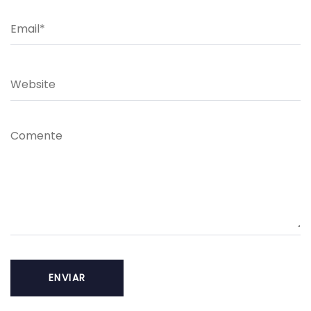
E
m
a
i
l
*
W
e
b
s
i
t
e
C
o
m
e
n
t
e