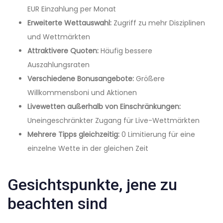
EUR Einzahlung per Monat
Erweiterte Wettauswahl:
Zugriff zu mehr Disziplinen
und Wettmärkten
Attraktivere Quoten:
Häufig bessere
Auszahlungsraten
Verschiedene Bonusangebote:
Größere
Willkommensboni und Aktionen
Livewetten außerhalb von Einschränkungen:
Uneingeschränkter Zugang für Live-Wettmärkten
Mehrere Tipps gleichzeitig:
0 Limitierung für eine
einzelne Wette in der gleichen Zeit
Gesichtspunkte, jene zu
beachten sind