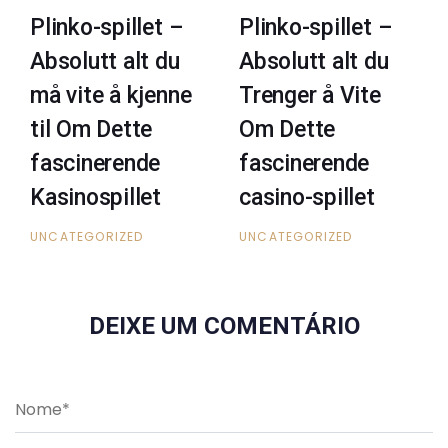
Plinko-spillet –
Plinko-spillet –
Absolutt alt du
Absolutt alt du
må vite å kjenne
Trenger å Vite
til Om Dette
Om Dette
fascinerende
fascinerende
Kasinospillet
casino-spillet
UNCATEGORIZED
UNCATEGORIZED
DEIXE UM COMENTÁRIO
N
o
m
e
*