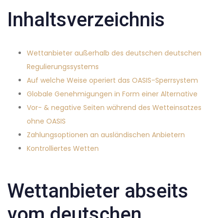
Inhaltsverzeichnis
Wettanbieter außerhalb des deutschen deutschen
Regulierungssystems
Auf welche Weise operiert das OASIS-Sperrsystem
Globale Genehmigungen in Form einer Alternative
Vor- & negative Seiten während des Wetteinsatzes
ohne OASIS
Zahlungsoptionen an ausländischen Anbietern
Kontrolliertes Wetten
Wettanbieter abseits
vom deutschen