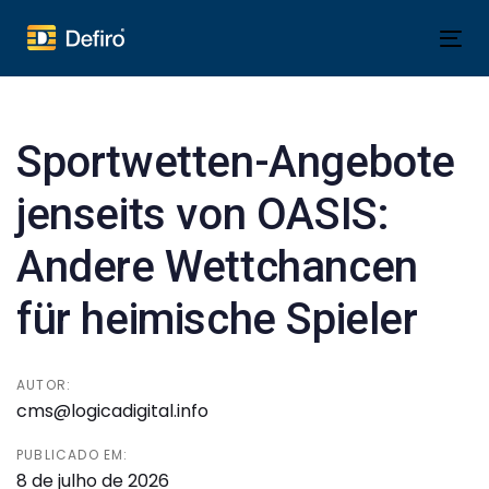
Skip
to
Tog
Skip
primary
nav
navigation
links
Skip
Sportwetten-Angebote
to
content
jenseits von OASIS:
Andere Wettchancen
für heimische Spieler
AUTOR:
cms@logicadigital.info
PUBLICADO EM:
8 de julho de 2026