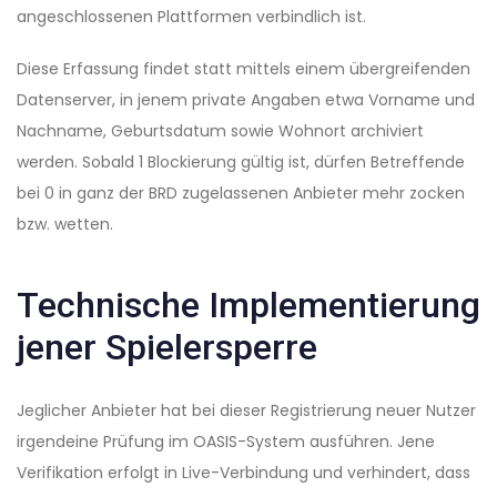
angeschlossenen Plattformen verbindlich ist.
Diese Erfassung findet statt mittels einem übergreifenden
Datenserver, in jenem private Angaben etwa Vorname und
Nachname, Geburtsdatum sowie Wohnort archiviert
werden. Sobald 1 Blockierung gültig ist, dürfen Betreffende
bei 0 in ganz der BRD zugelassenen Anbieter mehr zocken
bzw. wetten.
Technische Implementierung
jener Spielersperre
Jeglicher Anbieter hat bei dieser Registrierung neuer Nutzer
irgendeine Prüfung im OASIS-System ausführen. Jene
Verifikation erfolgt in Live-Verbindung und verhindert, dass