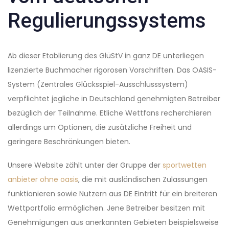
Regulierungssystems
Ab dieser Etablierung des GlüStV in ganz DE unterliegen
lizenzierte Buchmacher rigorosen Vorschriften. Das OASIS-
System (Zentrales Glücksspiel-Ausschlusssystem)
verpflichtet jegliche in Deutschland genehmigten Betreiber
bezüglich der Teilnahme. Etliche Wettfans recherchieren
allerdings um Optionen, die zusätzliche Freiheit und
geringere Beschränkungen bieten.
Unsere Website zählt unter der Gruppe der
sportwetten
anbieter ohne oasis
, die mit ausländischen Zulassungen
funktionieren sowie Nutzern aus DE Eintritt für ein breiteren
Wettportfolio ermöglichen. Jene Betreiber besitzen mit
Genehmigungen aus anerkannten Gebieten beispielsweise