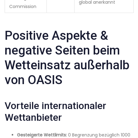
global anerkannt
Commission
Positive Aspekte &
negative Seiten beim
Wetteinsatz außerhalb
von OASIS
Vorteile internationaler
Wettanbieter
Gesteigerte Wettlimits:
0 Begrenzung bezüglich 1000